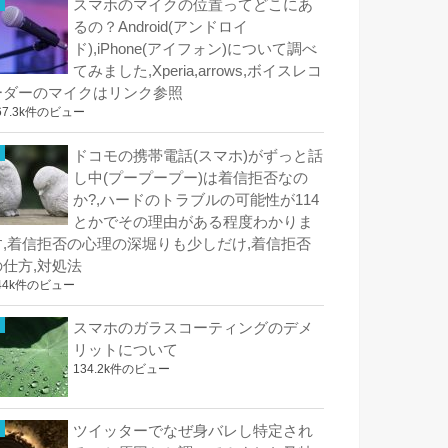
スマホのマイクの位置ってどこにあ
るの？Android(アンドロイ
ド),iPhone(アイフォン)について調べ
てみました,Xperia,arrows,ボイスレコ
ーダーのマイクはリンク参照
67.3k件のビュー
ドコモの携帯電話(スマホ)がずっと話
し中(プープープー)は着信拒否なの
か?,ハードのトラブルの可能性が114
とかでその理由がある程度わかりま
す,着信拒否の心理の深堀りも少しだけ,着信拒否
の仕方,対処法
44k件のビュー
スマホのガラスコーティングのデメ
リットについて
134.2k件のビュー
ツイッターでなぜ身バレし特定され