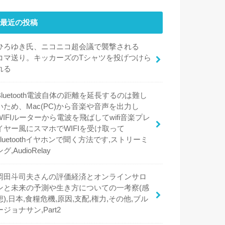
最近の投稿
ひろゆき氏、ニコニコ超会議で襲撃される
コマ送り。キッカーズのTシャツを投げつけら
れる
Bluetooth電波自体の距離を延長するのは難し
いため、Mac(PC)から音楽や音声を出力し
WIFIルーターから電波を飛ばしてwifi音楽プレ
イヤー風にスマホでWIFIを受け取って
bluetoothイヤホンで聞く方法です,ストリーミ
ング,AudioRelay
岡田斗司夫さんの評価経済とオンラインサロ
ンと未来の予測や生き方についての一考察(感
想),日本,食糧危機,原因,支配,権力,その他,ブル
ージョナサン,Part2