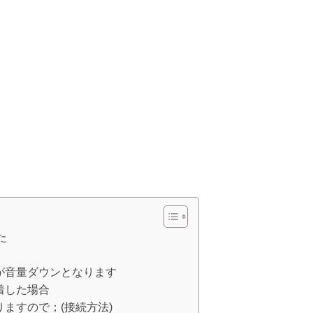
た
が音量ダウンとなります
着した場合
ますので；(接続方法)