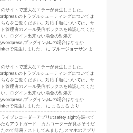
このサイトで重大なエラーが発生しました。
wordpress のトラブルシューティングについては
こちらをご覧ください。対応手順については、サ
イト管理者のメール受信ボックスを確認してくだ
さい。ログイン出来ない場合の対処方
,wordpress,プラグイン,BJの場合はなぜか
inkerで発生しました。
に
ブルージョナサン
よ
り
このサイトで重大なエラーが発生しました。
wordpress のトラブルシューティングについては
こちらをご覧ください。対応手順については、サ
イト管理者のメール受信ボックスを確認してくだ
さい。ログイン出来ない場合の対処方
,wordpress,プラグイン,BJの場合はなぜか
inkerで発生しました。
に
まるまる
より
ライブレコーダーアプリのsafety sightを調べて
いたらアウトガード – カムコーダーが良さそうだ
ったので簡易テストしてみました,スマホのアプリ