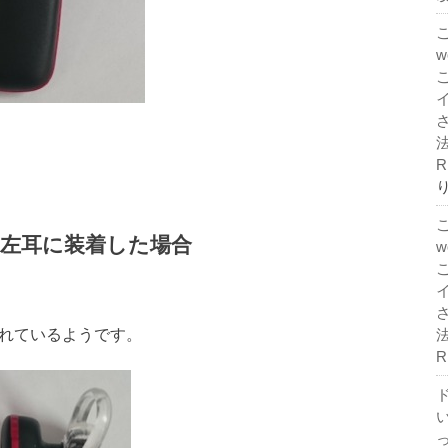
法
R
左耳に装着した場合
されているようです。
法
R
ド