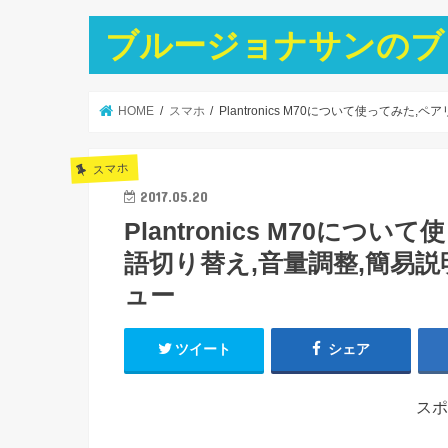
ブルージョナサンのブ
HOME
スマホ
Plantronics M70について使ってみ
スマホ
2017.05.20
Plantronics M70に
語切り替え,音量調整,簡易説
ュー
ツイート
シェア
スポ