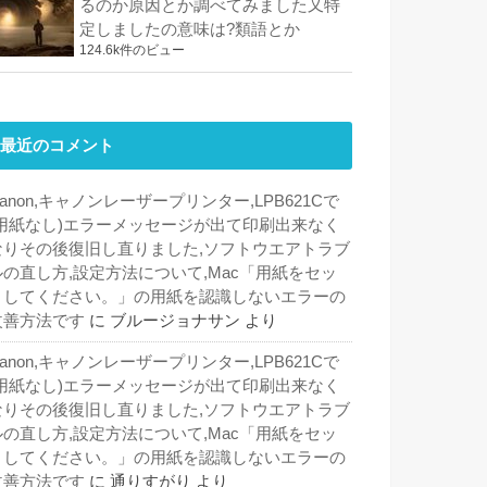
るのか原因とか調べてみました又特
定しましたの意味は?類語とか
124.6k件のビュー
最近のコメント
anon,キャノンレーザープリンター,LPB621Cで
(用紙なし)エラーメッセージが出て印刷出来なく
なりその後復旧し直りました,ソフトウエアトラブ
ルの直し方,設定方法について,Mac「用紙をセッ
トしてください。」の用紙を認識しないエラーの
改善方法です
に
ブルージョナサン
より
anon,キャノンレーザープリンター,LPB621Cで
(用紙なし)エラーメッセージが出て印刷出来なく
なりその後復旧し直りました,ソフトウエアトラブ
ルの直し方,設定方法について,Mac「用紙をセッ
トしてください。」の用紙を認識しないエラーの
改善方法です
に
通りすがり
より