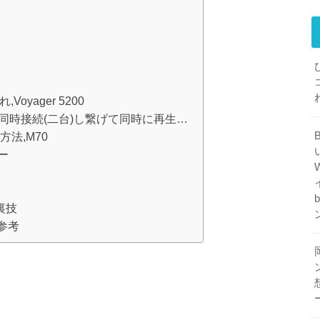
yager 5200
2台同時接続(二台)し繋げて同時に再生…
法,M70
ー
裏技
,参考