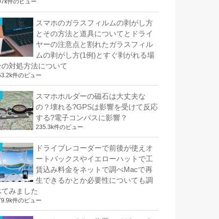
97k件のビュー
スマホのガラスフィルムの剥がし方
とその方法と道具についてとドライ
ヤーの注意点と割れたガラスフィル
ムの剥がし方(1例)とすぐ剥がれる場
合の対処方法について
53.2k件のビュー
スマホホルダーの磁石は大丈夫な
の？壊れる?GPSは影響を受けて反応
する?電子コンパスに影響？
235.3k件のビュー
ドライブレコーダーで前後が使えオ
ートバックスやイエローハットで工
賃込み料金をネットで調べMacで再
生できるかとか必要性についても調
べてみました
79.9k件のビュー