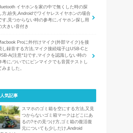
bluetooth イヤホンを家の中で無くした時の探
し方,紛失,Androidでワイヤレスイヤホンの場合
です,見つからない時の参考に,イヤホン探し用
の大きい音付き
Macbook Proに外付けマイク(外部マイク)を接
続し録音する方法,マイク接続端子はUSB-Cと
USB-A(注意*1)です,マイクを認識しない時の
参考に,ついでにピンマイクでも音質テストし
てみました。
人気記事
スマホのゴミ箱を空にする方法,又見
つからないゴミ箱マークはどこにあ
るの?その見つけ方,ゴミ箱の復活復
元についても少しだけ,Android