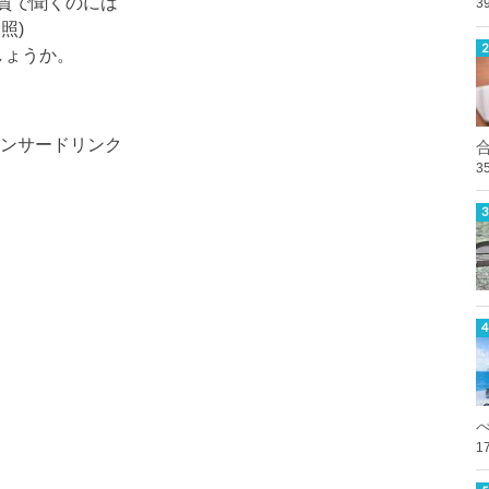
質で聞くのには
3
照)
しょうか。
ンサードリンク
3
1