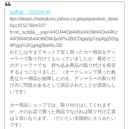
知恵袋 (2015年頃)
ttps://detail.chiebukuro.yahoo.co.jp/qa/question_detai
l/q13152760433?
fr=sc_scdd&__ysp=44OJ44Op44Kk44OW44Os44Kz
44O844OA44O8IOWJjeW%2BjCDjgqrjg7zjg4jjg5Djg
4Pjgq%2Fjgrkg5bel6LOD
わたしは今までネットで安く買ったカー用品をディ
ーラーで取り付けてもらっていましたが、最近どこ
のディーラーでも、持ち込み商品の取り付けを拒否
するようになりました。（オークションで買った粗
悪なカー用品が故障したのを、ディーラーの取り付
け方に問題があるとして訴訟されたことが原因らし
いです）
カー用品ショップでは、取り付けはしてくれます
が、そのお店で買った商品でなければ取り付け工賃
は２倍になります。（だいたい全国的にそうみたい
です）