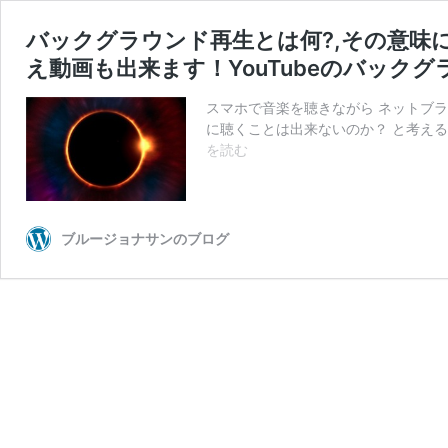
バックグラウンド再生とは何?,その意味
え動画も出来ます！YouTubeのバックグ
スマホで音楽を聴きながら ネットブラ
に聴くことは出来ないのか？ と考える
バ
を読む
ッ
ク
グ
ラ
ブルージョナサンのブログ
ウ
ン
ド
再
生
と
は
何?,
そ
の