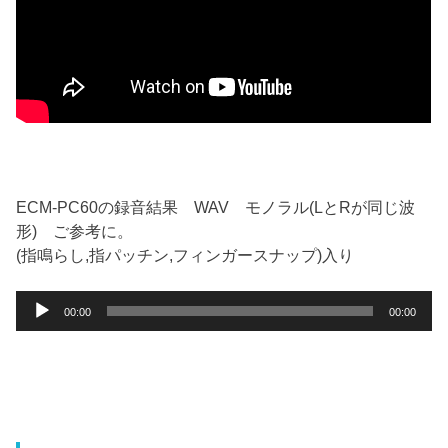
ECM-PC60の録音結果 WAV モノラル(LとRが同じ波
形) ご参考に。
(指鳴らし,指パッチン,フィンガースナップ)入り
音
00:00
00:00
声
プ
レ
ー
ヤ
ー