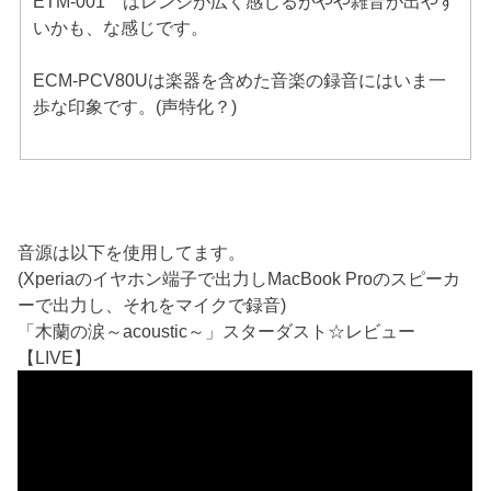
ETM-001 はレンジが広く感じるがやや雑音が出やす
いかも、な感じです。
ECM-PCV80Uは楽器を含めた音楽の録音にはいま一
歩な印象です。(声特化？)
音源は以下を使用してます。
(Xperiaのイヤホン端子で出力しMacBook Proのスピーカ
ーで出力し、それをマイクで録音)
「木蘭の涙～acoustic～」スターダスト☆レビュー
【LIVE】