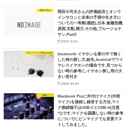
岡田斗司夫
岡田斗司夫さんの評価経済とオンラ
インサロンと未来の予測や生き方に
ついての一考察(感想),日本,食糧危機,
原因,支配,権力,その他,ブルージョナ
サン,Part2
2025.11.24
ブルートゥースBluetooth
bluetooth イヤホンを家の中で無く
した時の探し方,紛失,Androidでワイ
ヤレスイヤホンの場合です,見つから
ない時の参考に,イヤホン探し用の大
きい音付き
2025.04.04
Mac
Macbook Proに外付けマイク(外部
マイク)を接続し録音する方法,マイ
ク接続端子はUSB-CとUSB-A(注意
*1)です,マイクを認識しない時の参考
に,ついでにピンマイクでも音質テス
トしてみました。