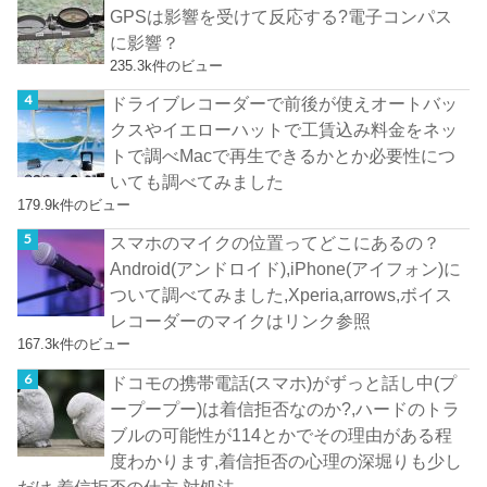
GPSは影響を受けて反応する?電子コンパス
に影響？
235.3k件のビュー
ドライブレコーダーで前後が使えオートバッ
クスやイエローハットで工賃込み料金をネッ
トで調べMacで再生できるかとか必要性につ
いても調べてみました
179.9k件のビュー
スマホのマイクの位置ってどこにあるの？
Android(アンドロイド),iPhone(アイフォン)に
ついて調べてみました,Xperia,arrows,ボイス
レコーダーのマイクはリンク参照
167.3k件のビュー
ドコモの携帯電話(スマホ)がずっと話し中(プ
ープープー)は着信拒否なのか?,ハードのトラ
ブルの可能性が114とかでその理由がある程
度わかります,着信拒否の心理の深堀りも少し
だけ,着信拒否の仕方,対処法