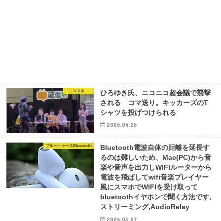
スマホ
ひろゆき氏、ニコニコ超会議で襲撃
される コマ送り。キッカーズのT
シャツを投げつけられる
2026.04.26
ブルートゥースBluetooth
Bluetooth電波自体の距離を延長す
るのは難しいため、Mac(PC)から音
楽や音声を出力しWIFIルーターから
電波を飛ばしてwifi音楽プレイヤー
風にスマホでWIFIを受け取って
bluetoothイヤホンで聞く方法です,
ストリーミング,AudioRelay
2026.03.07