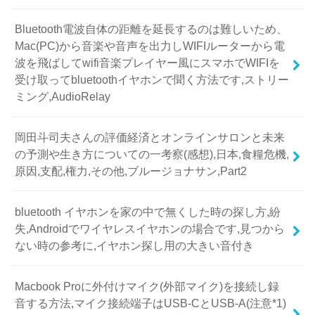
Bluetooth電波自体の距離を延長するのは難しいため、
Mac(PC)から音楽や音声を出力しWIFIルーターから電
波を飛ばしてwifi音楽プレイヤー風にスマホでWIFIを
受け取ってbluetoothイヤホンで聞く方法です,ストリー
ミング,AudioRelay
岡田斗司夫さんの評価経済とオンラインサロンと未来
の予測や生き方についての一考察(感想),日本,食糧危機,
原因,支配,権力,その他,ブルージョナサン,Part2
bluetooth イヤホンを家の中で無くした時の探し方,紛
失,Androidでワイヤレスイヤホンの場合です,見つから
ない時の参考に,イヤホン探し用の大きい音付き
Macbook Proに外付けマイク(外部マイク)を接続し録
音する方法,マイク接続端子はUSB-CとUSB-A(注意*1)