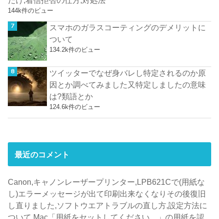
144k件のビュー
スマホのガラスコーティングのデメリットに
ついて
134.2k件のビュー
ツイッターでなぜ身バレし特定されるのか原
因とか調べてみました又特定しましたの意味
は?類語とか
124.6k件のビュー
最近のコメント
Canon,キャノンレーザープリンター,LPB621Cで(用紙な
し)エラーメッセージが出て印刷出来なくなりその後復旧
し直りました,ソフトウエアトラブルの直し方,設定方法に
ついて,Mac「用紙をセットしてください。」の用紙を認