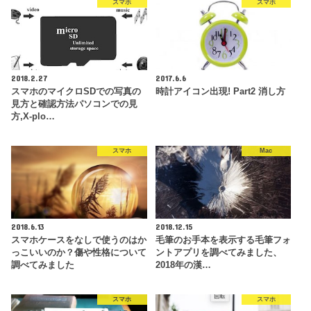
スマホ
スマホ
2018.2.27
2017.6.6
スマホのマイクロSDでの写真の
時計アイコン出現! Part2 消し方
見方と確認方法パソコンでの見
方,X-plo…
スマホ
Mac
2018.6.13
2018.12.15
スマホケースをなしで使うのはか
毛筆のお手本を表示する毛筆フォ
っこいいのか？傷や性格について
ントアプリを調べてみました、
調べてみました
2018年の漢…
スマホ
スマホ