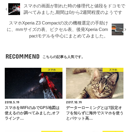
スマホの画面が割れた時の修理代と値段をドコモで
調べてみました,期間は0から2週間程度のようです
スマホXperia Z3 Compactの次の機種選定の手助け
に、mmサイズの表、ピクセル表、後発Xperia Com
pactモデルを中心にまとめてみました。
RECOMMEND
こちらの記事も人気です。
スマホ
スマホ
2018.5.19
2017.10.19
スマホをWIFIのみでGPS地図は
データーローミングとは?設定オ
使えるのか調べてみました,オフ
フを知らずに海外でスマホを使う
ラインナ…
とパケット高…