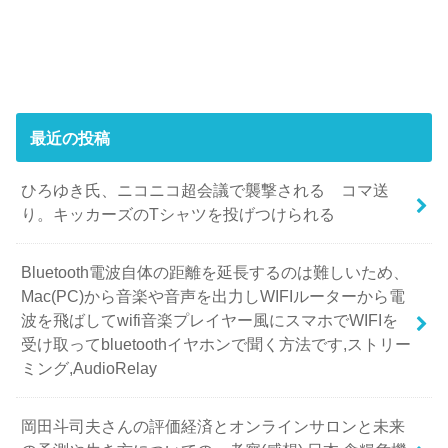
最近の投稿
ひろゆき氏、ニコニコ超会議で襲撃される コマ送
り。キッカーズのTシャツを投げつけられる
Bluetooth電波自体の距離を延長するのは難しいため、
Mac(PC)から音楽や音声を出力しWIFIルーターから電
波を飛ばしてwifi音楽プレイヤー風にスマホでWIFIを
受け取ってbluetoothイヤホンで聞く方法です,ストリー
ミング,AudioRelay
岡田斗司夫さんの評価経済とオンラインサロンと未来