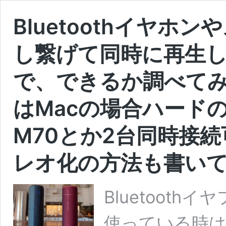
Bluetoothイヤホ
し繋げて同時に再生しAnd
で、できるか調べてみ
はMacの場合ハード
M70とか2台同時接
レオ化の方法も書い
Bluetoot
使っている時は