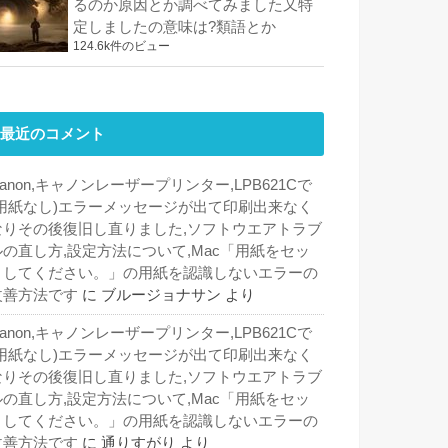
るのか原因とか調べてみました又特
定しましたの意味は?類語とか
124.6k件のビュー
最近のコメント
anon,キャノンレーザープリンター,LPB621Cで
(用紙なし)エラーメッセージが出て印刷出来なく
なりその後復旧し直りました,ソフトウエアトラブ
ルの直し方,設定方法について,Mac「用紙をセッ
トしてください。」の用紙を認識しないエラーの
改善方法です
に
ブルージョナサン
より
anon,キャノンレーザープリンター,LPB621Cで
(用紙なし)エラーメッセージが出て印刷出来なく
なりその後復旧し直りました,ソフトウエアトラブ
ルの直し方,設定方法について,Mac「用紙をセッ
トしてください。」の用紙を認識しないエラーの
改善方法です
に
通りすがり
より