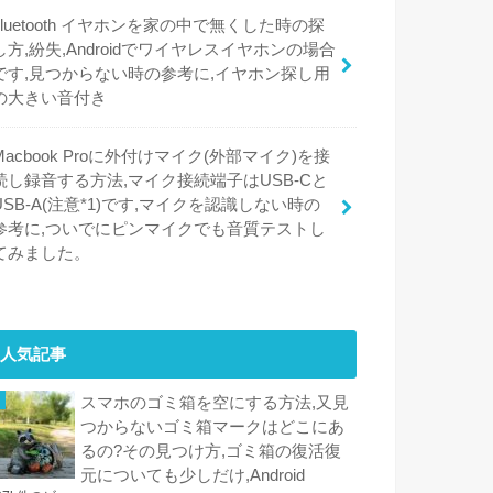
bluetooth イヤホンを家の中で無くした時の探
し方,紛失,Androidでワイヤレスイヤホンの場合
です,見つからない時の参考に,イヤホン探し用
の大きい音付き
Macbook Proに外付けマイク(外部マイク)を接
続し録音する方法,マイク接続端子はUSB-Cと
USB-A(注意*1)です,マイクを認識しない時の
参考に,ついでにピンマイクでも音質テストし
てみました。
人気記事
スマホのゴミ箱を空にする方法,又見
つからないゴミ箱マークはどこにあ
るの?その見つけ方,ゴミ箱の復活復
元についても少しだけ,Android