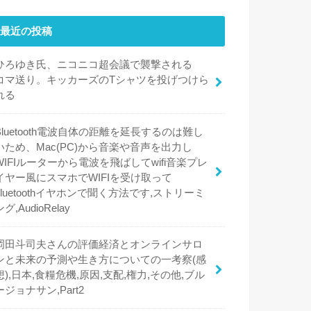
最近の投稿
ひろゆき氏、ニコニコ超会議で襲撃される
コマ送り。キッカーズのTシャツを投げつけら
れる
Bluetooth電波自体の距離を延長するのは難し
いため、Mac(PC)から音楽や音声を出力し
WIFIルーターから電波を飛ばしてwifi音楽プレ
イヤー風にスマホでWIFIを受け取って
bluetoothイヤホンで聞く方法です,ストリーミ
ング,AudioRelay
岡田斗司夫さんの評価経済とオンラインサロ
ンと未来の予測や生き方についての一考察(感
想),日本,食糧危機,原因,支配,権力,その他,ブル
ージョナサン,Part2