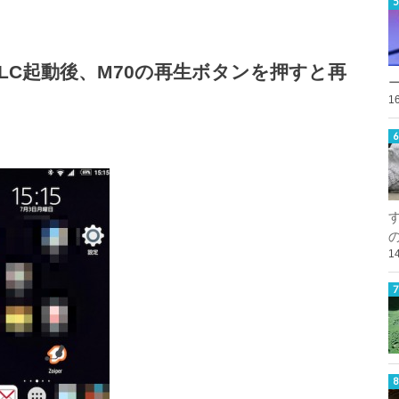
VLC起動後、M70の再生ボタンを押すと再
1
1