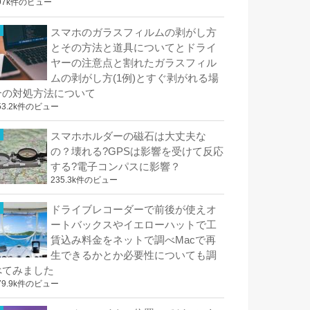
97k件のビュー
スマホのガラスフィルムの剥がし方
とその方法と道具についてとドライ
ヤーの注意点と割れたガラスフィル
ムの剥がし方(1例)とすぐ剥がれる場
合の対処方法について
53.2k件のビュー
スマホホルダーの磁石は大丈夫な
の？壊れる?GPSは影響を受けて反応
する?電子コンパスに影響？
235.3k件のビュー
ドライブレコーダーで前後が使えオ
ートバックスやイエローハットで工
賃込み料金をネットで調べMacで再
生できるかとか必要性についても調
べてみました
79.9k件のビュー