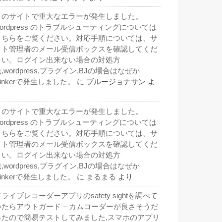
このサイトで重大なエラーが発生しました。
wordpress のトラブルシューティングについては
こちらをご覧ください。対応手順については、サ
イト管理者のメール受信ボックスを確認してくだ
さい。ログイン出来ない場合の対処方
,wordpress,プラグイン,BJの場合はなぜか
inkerで発生しました。
に
ブルージョナサン
よ
り
このサイトで重大なエラーが発生しました。
wordpress のトラブルシューティングについては
こちらをご覧ください。対応手順については、サ
イト管理者のメール受信ボックスを確認してくだ
さい。ログイン出来ない場合の対処方
,wordpress,プラグイン,BJの場合はなぜか
inkerで発生しました。
に
まるまる
より
ライブレコーダーアプリのsafety sightを調べて
いたらアウトガード – カムコーダーが良さそうだ
ったので簡易テストしてみました,スマホのアプリ