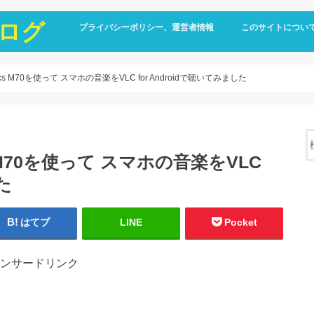
ログ
プライバシーポリシー、運営者情報
このサイトについ
ronics M70を使って スマホの音楽をVLC for Androidで聴いてみました
ics M70を使って スマホの音楽をVLC
た
はてブ
LINE
Pocket
ンサードリンク