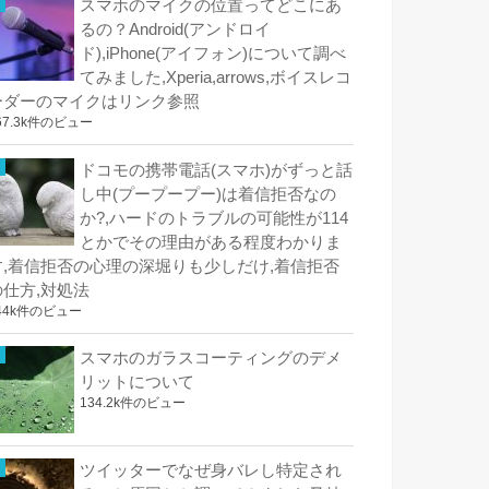
スマホのマイクの位置ってどこにあ
るの？Android(アンドロイ
ド),iPhone(アイフォン)について調べ
てみました,Xperia,arrows,ボイスレコ
ーダーのマイクはリンク参照
67.3k件のビュー
ドコモの携帯電話(スマホ)がずっと話
し中(プープープー)は着信拒否なの
か?,ハードのトラブルの可能性が114
とかでその理由がある程度わかりま
す,着信拒否の心理の深堀りも少しだけ,着信拒否
の仕方,対処法
44k件のビュー
スマホのガラスコーティングのデメ
リットについて
134.2k件のビュー
ツイッターでなぜ身バレし特定され