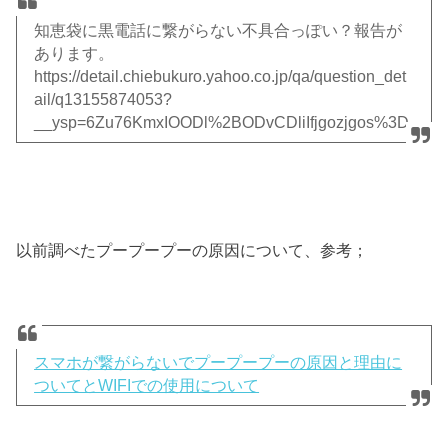
知恵袋に黒電話に繋がらない不具合っぽい？報告が
あります。
https://detail.chiebukuro.yahoo.co.jp/qa/question_det
ail/q13155874053?
__ysp=6Zu76KmxIOODl%2BODvCDliIfjgozjgos%3D
以前調べたプープープーの原因について、参考；
スマホが繋がらないでプープープーの原因と理由に
ついてとWIFIでの使用について