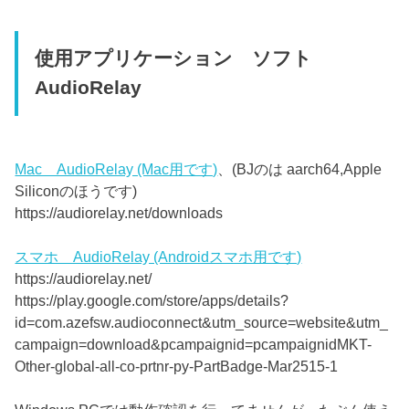
使用アプリケーション ソフト
AudioRelay
Mac AudioRelay (Mac用です)
、(BJのは aarch64,Apple
Siliconのほうです)
https://audiorelay.net/downloads
スマホ AudioRelay (Androidスマホ用です)
https://audiorelay.net/
https://play.google.com/store/apps/details?
id=com.azefsw.audioconnect&utm_source=website&utm_
campaign=download&pcampaignid=pcampaignidMKT-
Other-global-all-co-prtnr-py-PartBadge-Mar2515-1