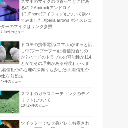
スマホのマイクの位置ってどこにあ
るの？Android(アンドロイ
ド),iPhone(アイフォン)について調べ
てみました,Xperia,arrows,ボイスレコ
ーダーのマイクはリンク参照
67.3k件のビュー
ドコモの携帯電話(スマホ)がずっと話
し中(プープープー)は着信拒否なの
か?,ハードのトラブルの可能性が114
とかでその理由がある程度わかりま
す,着信拒否の心理の深堀りも少しだけ,着信拒否
の仕方,対処法
44k件のビュー
スマホのガラスコーティングのデメ
リットについて
134.2k件のビュー
ツイッターでなぜ身バレし特定され