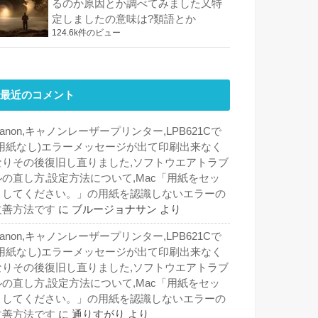
るのか原因とか調べてみました又特
定しましたの意味は?類語とか
124.6k件のビュー
最近のコメント
anon,キャノンレーザープリンター,LPB621Cで
(用紙なし)エラーメッセージが出て印刷出来なく
なりその後復旧し直りました,ソフトウエアトラブ
ルの直し方,設定方法について,Mac「用紙をセッ
トしてください。」の用紙を認識しないエラーの
改善方法です
に
ブルージョナサン
より
anon,キャノンレーザープリンター,LPB621Cで
(用紙なし)エラーメッセージが出て印刷出来なく
なりその後復旧し直りました,ソフトウエアトラブ
ルの直し方,設定方法について,Mac「用紙をセッ
トしてください。」の用紙を認識しないエラーの
改善方法です
に
通りすがり
より