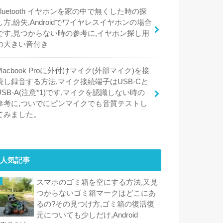
bluetooth イヤホンを家の中で無くした時の探
し方,紛失,Androidでワイヤレスイヤホンの場合
です,見つからない時の参考に,イヤホン探し用
の大きい音付き
Macbook Proに外付けマイク(外部マイク)を接
続し録音する方法,マイク接続端子はUSB-Cと
USB-A(注意*1)です,マイクを認識しない時の
参考に,ついでにピンマイクでも音質テストし
てみました。
人気記事
スマホのゴミ箱を空にする方法,又見
つからないゴミ箱マークはどこにあ
るの?その見つけ方,ゴミ箱の復活復
元についても少しだけ,Android