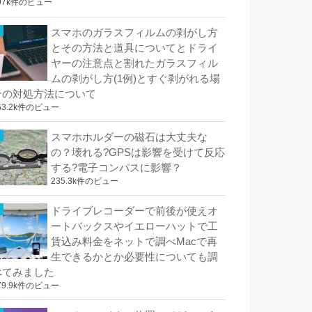
97k件のビュー
スマホのガラスフィルムの剥がし方
とその方法と道具についてとドライ
ヤーの注意点と割れたガラスフィル
ムの剥がし方(1例)とすぐ剥がれる場
合の対処方法について
53.2k件のビュー
スマホホルダーの磁石は大丈夫な
の？壊れる?GPSは影響を受けて反応
する?電子コンパスに影響？
235.3k件のビュー
ドライブレコーダーで前後が使えオ
ートバックスやイエローハットで工
賃込み料金をネットで調べMacで再
生できるかとか必要性についても調
べてみました
79.9k件のビュー