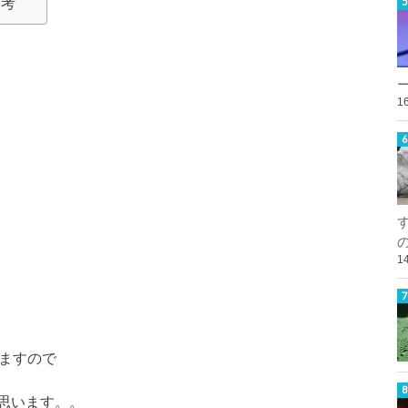
参考
1
1
てますので
思います。。