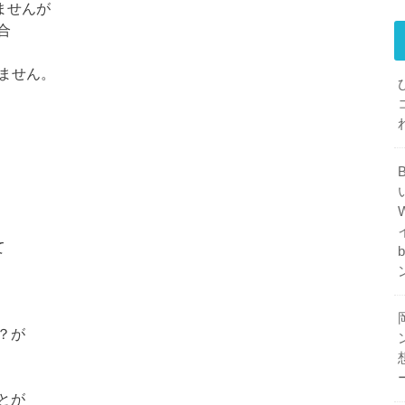
ませんが
合
れません。
て
？が
とが