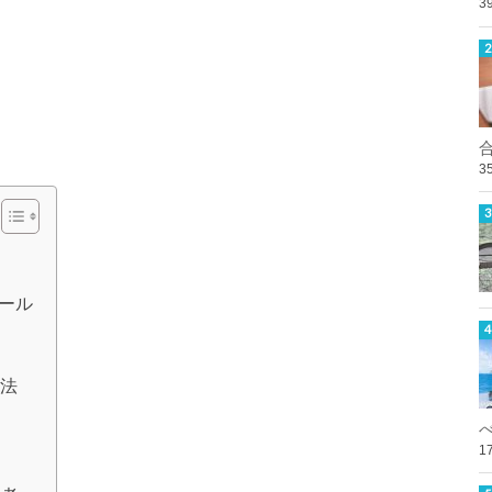
3
3
トール
方法
1