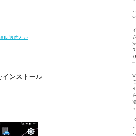
て低速時速度とか
法
R
VPNをインストール
法
R
ド