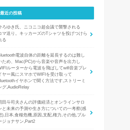
最近の投稿
ひろゆき氏、ニコニコ超会議で襲撃される
コマ送り。キッカーズのTシャツを投げつけら
れる
Bluetooth電波自体の距離を延長するのは難し
いため、Mac(PC)から音楽や音声を出力し
WIFIルーターから電波を飛ばしてwifi音楽プレ
イヤー風にスマホでWIFIを受け取って
bluetoothイヤホンで聞く方法です,ストリーミ
ング,AudioRelay
岡田斗司夫さんの評価経済とオンラインサロ
ンと未来の予測や生き方についての一考察(感
想),日本,食糧危機,原因,支配,権力,その他,ブル
ージョナサン,Part2