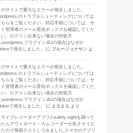
このサイトで重大なエラーが発生しました。
wordpress のトラブルシューティングについては
こちらをご覧ください。対応手順については、サ
イト管理者のメール受信ボックスを確認してくだ
さい。ログイン出来ない場合の対処方
,wordpress,プラグイン,BJの場合はなぜか
inkerで発生しました。
に
ブルージョナサン
よ
り
このサイトで重大なエラーが発生しました。
wordpress のトラブルシューティングについては
こちらをご覧ください。対応手順については、サ
イト管理者のメール受信ボックスを確認してくだ
さい。ログイン出来ない場合の対処方
,wordpress,プラグイン,BJの場合はなぜか
inkerで発生しました。
に
まるまる
より
ライブレコーダーアプリのsafety sightを調べて
いたらアウトガード – カムコーダーが良さそうだ
ったので簡易テストしてみました,スマホのアプリ