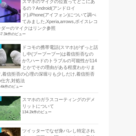
スマホのマイクの位置ってどこにあ
るの？Android(アンドロイ
ド),iPhone(アイフォン)について調べ
てみました,Xperia,arrows,ボイスレコ
ーダーのマイクはリンク参照
67.3k件のビュー
ドコモの携帯電話(スマホ)がずっと話
し中(プープープー)は着信拒否なの
か?,ハードのトラブルの可能性が114
とかでその理由がある程度わかりま
す,着信拒否の心理の深堀りも少しだけ,着信拒否
の仕方,対処法
44k件のビュー
スマホのガラスコーティングのデメ
リットについて
134.2k件のビュー
ツイッターでなぜ身バレし特定され