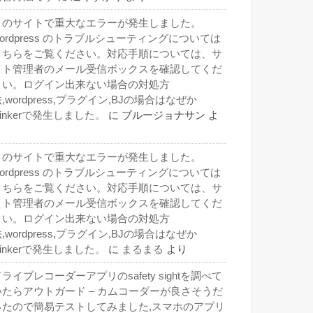
このサイトで重大なエラーが発生しました。
wordpress のトラブルシューティングについては
こちらをご覧ください。対応手順については、サ
イト管理者のメール受信ボックスを確認してくだ
さい。ログイン出来ない場合の対処方
,wordpress,プラグイン,BJの場合はなぜか
inkerで発生しました。
に
ブルージョナサン
よ
り
このサイトで重大なエラーが発生しました。
wordpress のトラブルシューティングについては
こちらをご覧ください。対応手順については、サ
イト管理者のメール受信ボックスを確認してくだ
さい。ログイン出来ない場合の対処方
,wordpress,プラグイン,BJの場合はなぜか
inkerで発生しました。
に
まるまる
より
ライブレコーダーアプリのsafety sightを調べて
いたらアウトガード – カムコーダーが良さそうだ
ったので簡易テストしてみました,スマホのアプリ