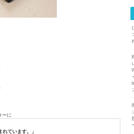
、
。
ーターに
まれています。」