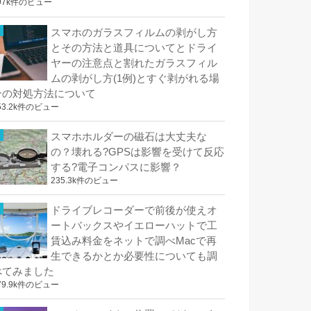
97k件のビュー
スマホのガラスフィルムの剥がし方
とその方法と道具についてとドライ
ヤーの注意点と割れたガラスフィル
ムの剥がし方(1例)とすぐ剥がれる場
合の対処方法について
53.2k件のビュー
スマホホルダーの磁石は大丈夫な
の？壊れる?GPSは影響を受けて反応
する?電子コンパスに影響？
235.3k件のビュー
ドライブレコーダーで前後が使えオ
ートバックスやイエローハットで工
賃込み料金をネットで調べMacで再
生できるかとか必要性についても調
べてみました
79.9k件のビュー