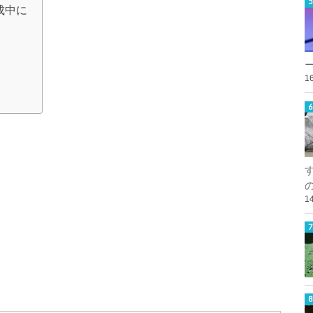
作成中に
1
1