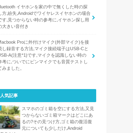
bluetooth イヤホンを家の中で無くした時の探
し方,紛失,Androidでワイヤレスイヤホンの場合
です,見つからない時の参考に,イヤホン探し用
の大きい音付き
Macbook Proに外付けマイク(外部マイク)を接
続し録音する方法,マイク接続端子はUSB-Cと
USB-A(注意*1)です,マイクを認識しない時の
参考に,ついでにピンマイクでも音質テストし
てみました。
人気記事
スマホのゴミ箱を空にする方法,又見
つからないゴミ箱マークはどこにあ
るの?その見つけ方,ゴミ箱の復活復
元についても少しだけ,Android