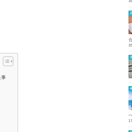
3
3
た事
1