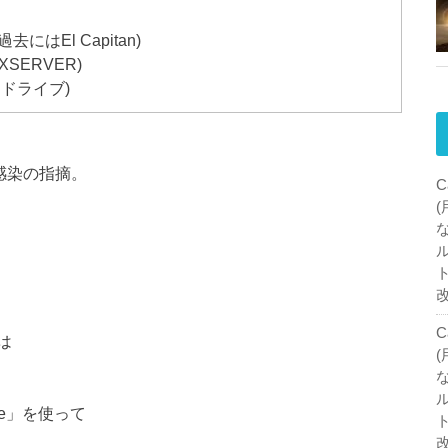
OS Sierra 10.12.6(過去にはEl Capitan)
ERVER)
e ドライブ)
ス感染の指摘。
C
C
は
tore」を使って