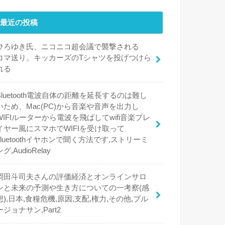
最近の投稿
ひろゆき氏、ニコニコ超会議で襲撃される
コマ送り。キッカーズのTシャツを投げつけら
れる
Bluetooth電波自体の距離を延長するのは難し
いため、Mac(PC)から音楽や音声を出力し
WIFIルーターから電波を飛ばしてwifi音楽プレ
イヤー風にスマホでWIFIを受け取って
bluetoothイヤホンで聞く方法です,ストリーミ
ング,AudioRelay
岡田斗司夫さんの評価経済とオンラインサロ
ンと未来の予測や生き方についての一考察(感
想),日本,食糧危機,原因,支配,権力,その他,ブル
ージョナサン,Part2