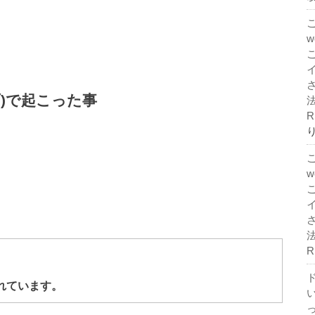
ライブ)で起こった事
法
R
法
R
ド
れています。