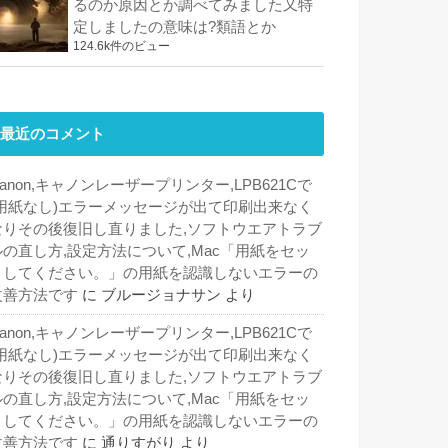
るのか原因とか調べてみました又特
定しましたの意味は?類語とか
124.6k件のビュー
最近のコメント
anon,キャノンレーザープリンター,LPB621Cで
(用紙なし)エラーメッセージが出て印刷出来なく
なりその後復旧し直りました,ソフトウエアトラブ
ルの直し方,設定方法について,Mac「用紙をセッ
トしてください。」の用紙を認識しないエラーの
改善方法です
に
ブルージョナサン
より
anon,キャノンレーザープリンター,LPB621Cで
(用紙なし)エラーメッセージが出て印刷出来なく
なりその後復旧し直りました,ソフトウエアトラブ
ルの直し方,設定方法について,Mac「用紙をセッ
トしてください。」の用紙を認識しないエラーの
改善方法です
に
通りすがり
より