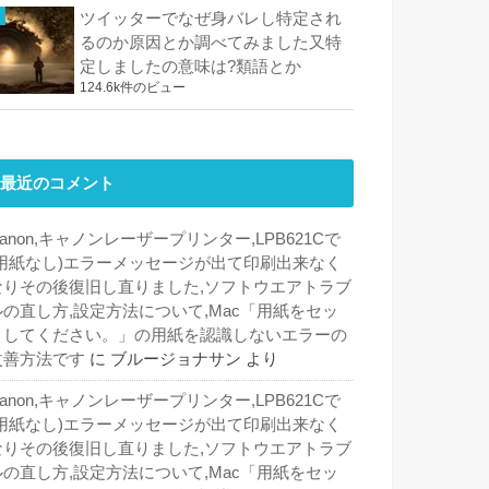
ツイッターでなぜ身バレし特定され
るのか原因とか調べてみました又特
定しましたの意味は?類語とか
124.6k件のビュー
最近のコメント
anon,キャノンレーザープリンター,LPB621Cで
(用紙なし)エラーメッセージが出て印刷出来なく
なりその後復旧し直りました,ソフトウエアトラブ
ルの直し方,設定方法について,Mac「用紙をセッ
トしてください。」の用紙を認識しないエラーの
改善方法です
に
ブルージョナサン
より
anon,キャノンレーザープリンター,LPB621Cで
(用紙なし)エラーメッセージが出て印刷出来なく
なりその後復旧し直りました,ソフトウエアトラブ
ルの直し方,設定方法について,Mac「用紙をセッ