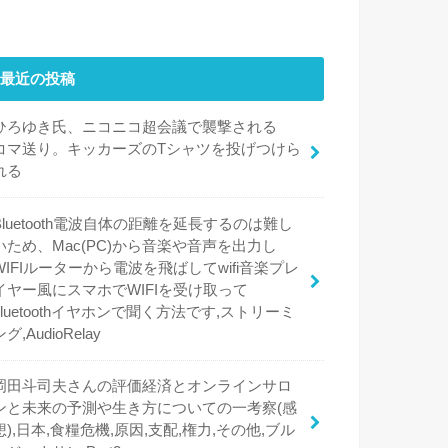
最近の投稿
ひろゆき氏、ニコニコ超会議で襲撃される
コマ送り。キッカーズのTシャツを投げつけら
れる
Bluetooth電波自体の距離を延長するのは難し
いため、Mac(PC)から音楽や音声を出力し
WIFIルーターから電波を飛ばしてwifi音楽プレ
イヤー風にスマホでWIFIを受け取って
bluetoothイヤホンで聞く方法です,ストリーミ
ング,AudioRelay
岡田斗司夫さんの評価経済とオンラインサロ
ンと未来の予測や生き方についての一考察(感
想),日本,食糧危機,原因,支配,権力,その他,ブル