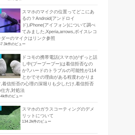
スマホのマイクの位置ってどこにあ
るの？Android(アンドロイ
ド),iPhone(アイフォン)について調べ
てみました,Xperia,arrows,ボイスレコ
ーダーのマイクはリンク参照
67.3k件のビュー
ドコモの携帯電話(スマホ)がずっと話
し中(プープープー)は着信拒否なの
か?,ハードのトラブルの可能性が114
とかでその理由がある程度わかりま
す,着信拒否の心理の深堀りも少しだけ,着信拒否
の仕方,対処法
44k件のビュー
スマホのガラスコーティングのデメ
リットについて
134.2k件のビュー