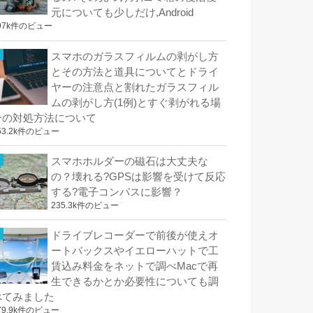
元についても少しだけ,Android
97k件のビュー
スマホのガラスフィルムの剥がし方
とその方法と道具についてとドライ
ヤーの注意点と割れたガラスフィル
ムの剥がし方(1例)とすぐ剥がれる場
合の対処方法について
53.2k件のビュー
スマホホルダーの磁石は大丈夫な
の？壊れる?GPSは影響を受けて反応
する?電子コンパスに影響？
235.3k件のビュー
ドライブレコーダーで前後が使えオ
ートバックスやイエローハットで工
賃込み料金をネットで調べMacで再
生できるかとか必要性についても調
べてみました
79.9k件のビュー