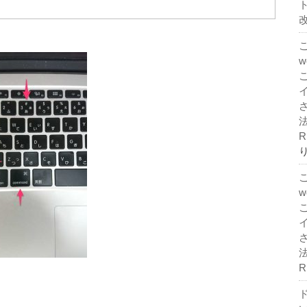
法
R
法
R
ド