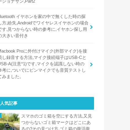
ージョナサン,Part2
bluetooth イヤホンを家の中で無くした時の探
し方,紛失,Androidでワイヤレスイヤホンの場合
です,見つからない時の参考に,イヤホン探し用
の大きい音付き
Macbook Proに外付けマイク(外部マイク)を接
続し録音する方法,マイク接続端子はUSB-Cと
USB-A(注意*1)です,マイクを認識しない時の
参考に,ついでにピンマイクでも音質テストし
てみました。
人気記事
スマホのゴミ箱を空にする方法,又見
つからないゴミ箱マークはどこにあ
るの?その見つけ方,ゴミ箱の復活復