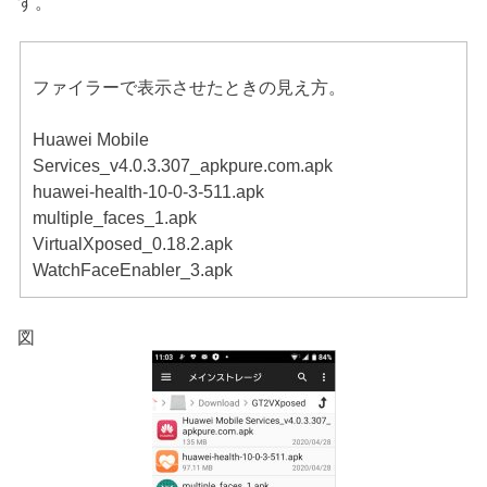
す。
ファイラーで表示させたときの見え方。
Huawei Mobile
Services_v4.0.3.307_apkpure.com.apk
huawei-health-10-0-3-511.apk
multiple_faces_1.apk
VirtualXposed_0.18.2.apk
WatchFaceEnabler_3.apk
図