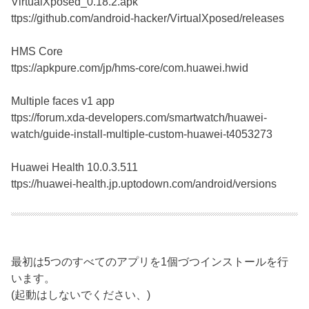
VirtualXposed_0.18.2.apk
ttps://github.com/android-hacker/VirtualXposed/releases
HMS Core
ttps://apkpure.com/jp/hms-core/com.huawei.hwid
Multiple faces v1 app
ttps://forum.xda-developers.com/smartwatch/huawei-
watch/guide-install-multiple-custom-huawei-t4053273
Huawei Health 10.0.3.511
ttps://huawei-health.jp.uptodown.com/android/versions
最初は5つのすべてのアプリを1個づつインストールを行
います。
(起動はしないでください、)