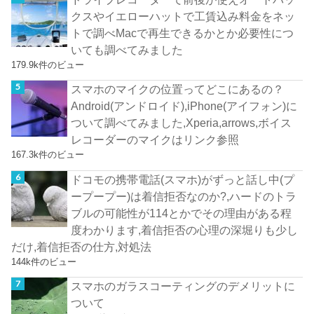
クスやイエローハットで工賃込み料金をネッ
トで調べMacで再生できるかとか必要性につ
いても調べてみました
179.9k件のビュー
スマホのマイクの位置ってどこにあるの？
Android(アンドロイド),iPhone(アイフォン)に
ついて調べてみました,Xperia,arrows,ボイス
レコーダーのマイクはリンク参照
167.3k件のビュー
ドコモの携帯電話(スマホ)がずっと話し中(プ
ープープー)は着信拒否なのか?,ハードのトラ
ブルの可能性が114とかでその理由がある程
度わかります,着信拒否の心理の深堀りも少し
だけ,着信拒否の仕方,対処法
144k件のビュー
スマホのガラスコーティングのデメリットに
ついて