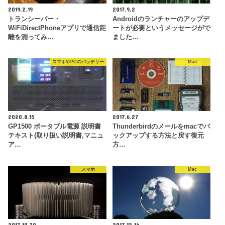
2019.2.19
2017.9.2
トランシーバー・
Androidのランチャーのアップデ
WiFiDirectPhoneアプリで通信距
ートが必要というメッセージがで
離を測ってみ…
ました…
スマホやPCのバッテリー
Mac
2020.8.15
2017.6.27
GP1500 ポータブル電源 説明書
Thunderbirdのメールをmacでバ
テキスト(取り扱い説明書,マニュ
ックアップする方法と戻す復元
ア…
方…
スマホ
Mac
2017.10.30
2017.12.14