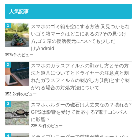
人気記事
スマホのゴミ箱を空にする方法,又見つからな
いゴミ箱マークはどこにあるの?その見つけ
方,ゴミ箱の復活復元についても少しだ
け,Android
397k件のビュー
スマホのガラスフィルムの剥がし方とその方
法と道具についてとドライヤーの注意点と割
れたガラスフィルムの剥がし方(1例)とすぐ剥
がれる場合の対処方法について
353.2k件のビュー
スマホホルダーの磁石は大丈夫なの？壊れる?
GPSは影響を受けて反応する?電子コンパス
に影響？
235.3k件のビュー
ドライブレコーダーで前後が使えオートバッ