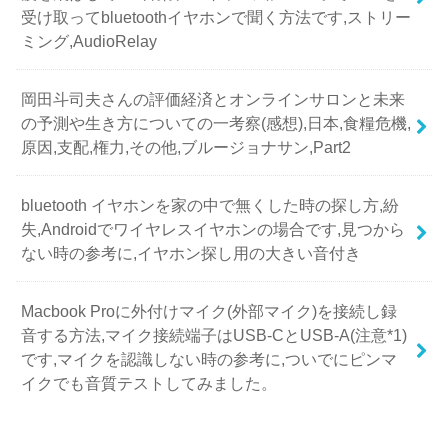
受け取ってbluetoothイヤホンで聞く方法です,ストリー
ミング,AudioRelay
岡田斗司夫さんの評価経済とオンラインサロンと未来
の予測や生き方についての一考察(感想),日本,食糧危機,
原因,支配,権力,その他,ブルージョナサン,Part2
bluetooth イヤホンを家の中で無くした時の探し方,紛
失,Androidでワイヤレスイヤホンの場合です,見つから
ない時の参考に,イヤホン探し用の大きい音付き
Macbook Proに外付けマイク(外部マイク)を接続し録
音する方法,マイク接続端子はUSB-CとUSB-A(注意*1)
です,マイクを認識しない時の参考に,ついでにピンマ
イクでも音質テストしてみました。