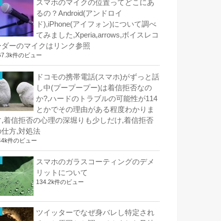
スマホのマイクの位置ってどこにあ
るの？Android(アンドロイ
ド),iPhone(アイフォン)について調べ
てみました,Xperia,arrows,ボイスレコ
ーダーのマイクはリンク参照
67.3k件のビュー
ドコモの携帯電話(スマホ)がずっと話
し中(プープープー)は着信拒否なの
か?,ハードのトラブルの可能性が114
とかでその理由がある程度わかりま
す,着信拒否の心理の深堀りも少しだけ,着信拒否
の仕方,対処法
44k件のビュー
スマホのガラスコーティングのデメ
リットについて
134.2k件のビュー
ツイッターでなぜ身バレし特定され