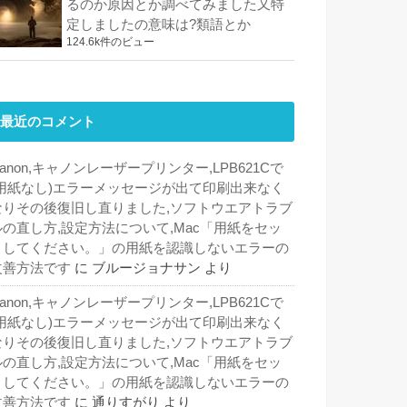
るのか原因とか調べてみました又特
定しましたの意味は?類語とか
124.6k件のビュー
最近のコメント
anon,キャノンレーザープリンター,LPB621Cで
(用紙なし)エラーメッセージが出て印刷出来なく
なりその後復旧し直りました,ソフトウエアトラブ
ルの直し方,設定方法について,Mac「用紙をセッ
トしてください。」の用紙を認識しないエラーの
改善方法です
に
ブルージョナサン
より
anon,キャノンレーザープリンター,LPB621Cで
(用紙なし)エラーメッセージが出て印刷出来なく
なりその後復旧し直りました,ソフトウエアトラブ
ルの直し方,設定方法について,Mac「用紙をセッ
トしてください。」の用紙を認識しないエラーの
改善方法です
に
通りすがり
より