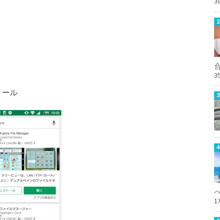
3
3
トール
1