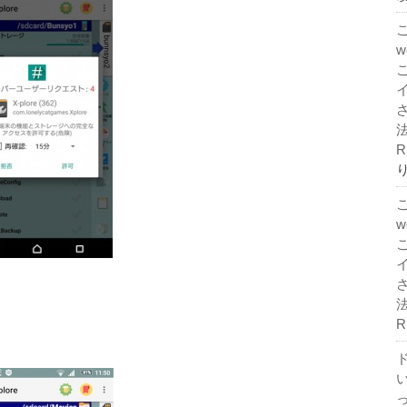
法
R
法
R
ド