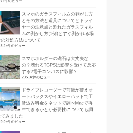
97k件のビュー
スマホのガラスフィルムの剥がし方
とその方法と道具についてとドライ
ヤーの注意点と割れたガラスフィル
ムの剥がし方(1例)とすぐ剥がれる場
合の対処方法について
53.2k件のビュー
スマホホルダーの磁石は大丈夫な
の？壊れる?GPSは影響を受けて反応
する?電子コンパスに影響？
235.3k件のビュー
ドライブレコーダーで前後が使えオ
ートバックスやイエローハットで工
賃込み料金をネットで調べMacで再
生できるかとか必要性についても調
べてみました
79.9k件のビュー