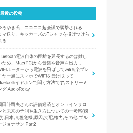
最近の投稿
ひろゆき氏、ニコニコ超会議で襲撃される
コマ送り。キッカーズのTシャツを投げつけら
れる
Bluetooth電波自体の距離を延長するのは難し
いため、Mac(PC)から音楽や音声を出力し
WIFIルーターから電波を飛ばしてwifi音楽プレ
イヤー風にスマホでWIFIを受け取って
bluetoothイヤホンで聞く方法です,ストリーミ
ング,AudioRelay
岡田斗司夫さんの評価経済とオンラインサロ
ンと未来の予測や生き方についての一考察(感
想),日本,食糧危機,原因,支配,権力,その他,ブル
ージョナサン,Part2