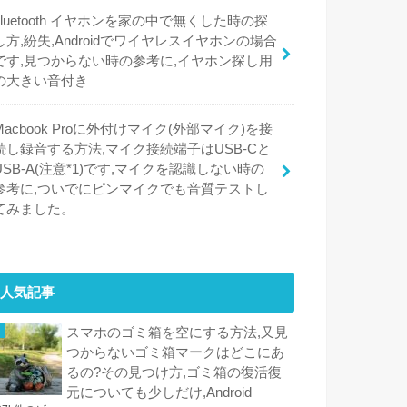
bluetooth イヤホンを家の中で無くした時の探
し方,紛失,Androidでワイヤレスイヤホンの場合
です,見つからない時の参考に,イヤホン探し用
の大きい音付き
Macbook Proに外付けマイク(外部マイク)を接
続し録音する方法,マイク接続端子はUSB-Cと
USB-A(注意*1)です,マイクを認識しない時の
参考に,ついでにピンマイクでも音質テストし
てみました。
人気記事
スマホのゴミ箱を空にする方法,又見
つからないゴミ箱マークはどこにあ
るの?その見つけ方,ゴミ箱の復活復
元についても少しだけ,Android