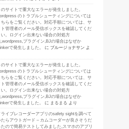
このサイトで重大なエラーが発生しました。
wordpress のトラブルシューティングについては
こちらをご覧ください。対応手順については、サ
イト管理者のメール受信ボックスを確認してくだ
さい。ログイン出来ない場合の対処方
,wordpress,プラグイン,BJの場合はなぜか
inkerで発生しました。
に
ブルージョナサン
よ
り
このサイトで重大なエラーが発生しました。
wordpress のトラブルシューティングについては
こちらをご覧ください。対応手順については、サ
イト管理者のメール受信ボックスを確認してくだ
さい。ログイン出来ない場合の対処方
,wordpress,プラグイン,BJの場合はなぜか
inkerで発生しました。
に
まるまる
より
ライブレコーダーアプリのsafety sightを調べて
いたらアウトガード – カムコーダーが良さそうだ
ったので簡易テストしてみました,スマホのアプリ