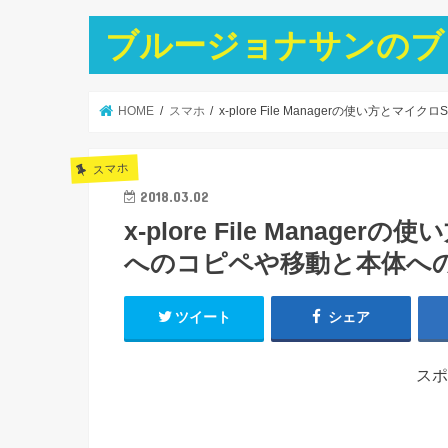
ブルージョナサンのブ
HOME
スマホ
x-plore File Managerの使い方と
スマホ
2018.03.02
x-plore File Manage
へのコピペや移動と本体へ
ツイート
シェア
スポ