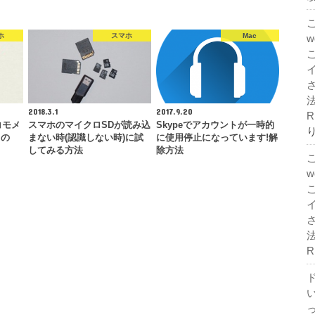
ホ
スマホ
Mac
法
2018.3.1
2017.9.20
R
コモメ
スマホのマイクロSDが読み込
Skypeでアカウントが一時的
るの
まない時(認識しない時)に試
に使用停止になっています!解
してみる方法
除方法
法
R
ド