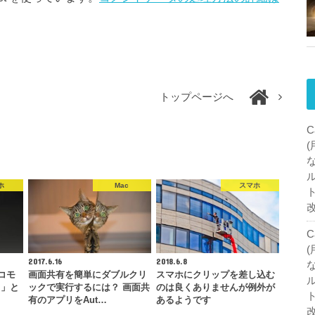
トップページへ
C
ホ
Mac
スマホ
C
2017.6.16
2018.6.8
コモ
画面共有を簡単にダブルクリ
スマホにクリップを差し込む
イ」と
ックで実行するには？ 画面共
のは良くありませんが例外が
有のアプリをAut…
あるようです