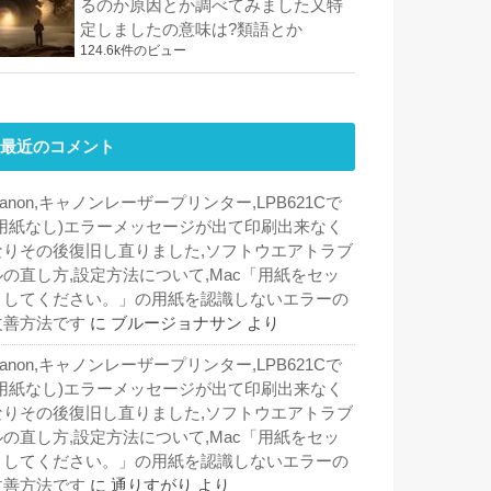
るのか原因とか調べてみました又特
定しましたの意味は?類語とか
124.6k件のビュー
最近のコメント
anon,キャノンレーザープリンター,LPB621Cで
(用紙なし)エラーメッセージが出て印刷出来なく
なりその後復旧し直りました,ソフトウエアトラブ
ルの直し方,設定方法について,Mac「用紙をセッ
トしてください。」の用紙を認識しないエラーの
改善方法です
に
ブルージョナサン
より
anon,キャノンレーザープリンター,LPB621Cで
(用紙なし)エラーメッセージが出て印刷出来なく
なりその後復旧し直りました,ソフトウエアトラブ
ルの直し方,設定方法について,Mac「用紙をセッ
トしてください。」の用紙を認識しないエラーの
改善方法です
に
通りすがり
より