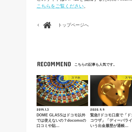
こちらをご覧ください
。
トップページへ
RECOMMEND
こちらの記事も人気です。
スマホ
スマ
2019.1.3
2020.9.9
DOME GLASSはドコモ以外
緊急!!ドコモ口座で「ド
では使えないの？docomoの
コウザ」「ディーバラ
口コミや貼…
いう出金履歴が通帳…