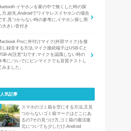
bluetooth イヤホンを家の中で無くした時の探
し方,紛失,Androidでワイヤレスイヤホンの場合
です,見つからない時の参考に,イヤホン探し用
の大きい音付き
Macbook Proに外付けマイク(外部マイク)を接
続し録音する方法,マイク接続端子はUSB-Cと
USB-A(注意*1)です,マイクを認識しない時の
参考に,ついでにピンマイクでも音質テストし
てみました。
人気記事
スマホのゴミ箱を空にする方法,又見
つからないゴミ箱マークはどこにあ
るの?その見つけ方,ゴミ箱の復活復
元についても少しだけ,Android