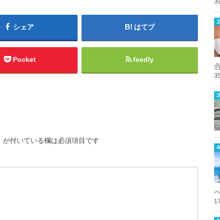
3
シェア
はてブ
Pocket
feedly
3
※
が付いている欄は必須項目です
1