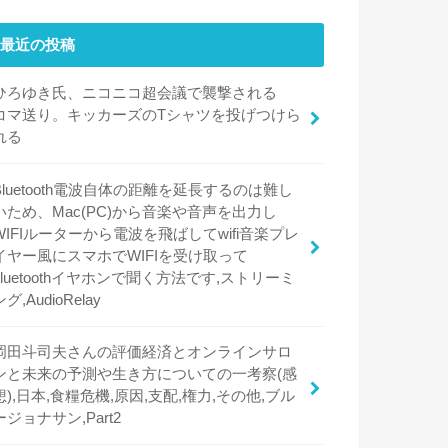
最近の投稿
ひろゆき氏、ニコニコ超会議で襲撃される
コマ送り。キッカーズのTシャツを投げつけら
れる
Bluetooth電波自体の距離を延長するのは難し
いため、Mac(PC)から音楽や音声を出力し
WIFIルーターから電波を飛ばしてwifi音楽プレ
イヤー風にスマホでWIFIを受け取って
bluetoothイヤホンで聞く方法です,ストリーミ
ング,AudioRelay
岡田斗司夫さんの評価経済とオンラインサロ
ンと未来の予測や生き方についての一考察(感
想),日本,食糧危機,原因,支配,権力,その他,ブル
ージョナサン,Part2