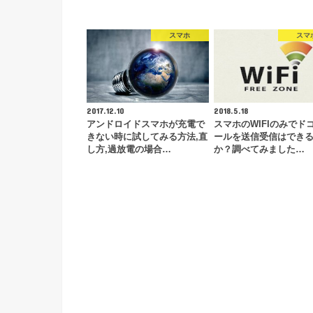
スマホ
スマ
2017.12.10
2018.5.18
アンドロイドスマホが充電で
スマホのWIFIのみでド
きない時に試してみる方法,直
ールを送信受信はでき
し方,過放電の場合…
か？調べてみました…