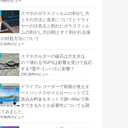
97k件のビュー
スマホのガラスフィルムの剥がし方
とその方法と道具についてとドライ
ヤーの注意点と割れたガラスフィル
ムの剥がし方(1例)とすぐ剥がれる場
合の対処方法について
53.2k件のビュー
スマホホルダーの磁石は大丈夫な
の？壊れる?GPSは影響を受けて反応
する?電子コンパスに影響？
235.3k件のビュー
ドライブレコーダーで前後が使えオ
ートバックスやイエローハットで工
賃込み料金をネットで調べMacで再
生できるかとか必要性についても調
べてみました
79.9k件のビュー