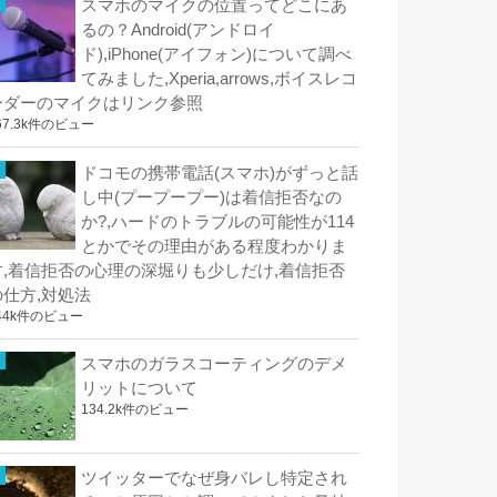
スマホのマイクの位置ってどこにあ
るの？Android(アンドロイ
ド),iPhone(アイフォン)について調べ
てみました,Xperia,arrows,ボイスレコ
ーダーのマイクはリンク参照
67.3k件のビュー
ドコモの携帯電話(スマホ)がずっと話
し中(プープープー)は着信拒否なの
か?,ハードのトラブルの可能性が114
とかでその理由がある程度わかりま
す,着信拒否の心理の深堀りも少しだけ,着信拒否
の仕方,対処法
44k件のビュー
スマホのガラスコーティングのデメ
リットについて
134.2k件のビュー
ツイッターでなぜ身バレし特定され