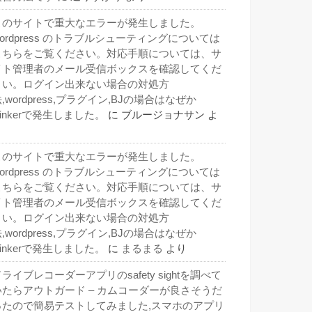
このサイトで重大なエラーが発生しました。
wordpress のトラブルシューティングについては
こちらをご覧ください。対応手順については、サ
イト管理者のメール受信ボックスを確認してくだ
さい。ログイン出来ない場合の対処方
,wordpress,プラグイン,BJの場合はなぜか
inkerで発生しました。
に
ブルージョナサン
よ
り
このサイトで重大なエラーが発生しました。
wordpress のトラブルシューティングについては
こちらをご覧ください。対応手順については、サ
イト管理者のメール受信ボックスを確認してくだ
さい。ログイン出来ない場合の対処方
,wordpress,プラグイン,BJの場合はなぜか
inkerで発生しました。
に
まるまる
より
ライブレコーダーアプリのsafety sightを調べて
いたらアウトガード – カムコーダーが良さそうだ
ったので簡易テストしてみました,スマホのアプリ