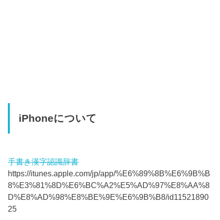
iPhoneについて
手書き漢字認識辞書
https://itunes.apple.com/jp/app/%E6%89%8B%E6%9B%B
8%E3%81%8D%E6%BC%A2%E5%AD%97%E8%AA%8
D%E8%AD%98%E8%BE%9E%E6%9B%B8/id11521890
25