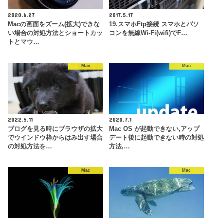
2020.6.27
2017.5.17
Macの画面をズーム(拡大)できな
19.スマホFtp接続 スマホとパソ
い場合の対処方法とショートカッ
コンを無線Wi-Fi(wifi)でF…
トとマウ…
Mac
Mac
2022.5.11
2020.7.1
ブログを見る時にブラウザの拡大
Mac OS が起動できない,アップ
でウインドウ枠からはみ出す場合
デート後に起動できない時の対処
の対処方法を…
方法,…
Mac
Mac