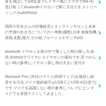
波を飛ばしてwifi音楽プレイヤー風にスマホでWIFIを
受け取ってbluetoothイヤホンで聞く方法です,ストリー
ミング,AudioRelay
岡田斗司夫さんの評価経済とオンラインサロンと未来
の予測や生き方についての一考察(感想),日本,食糧危機,
原因,支配,権力,その他,ブルージョナサン,Part2
bluetooth イヤホンを家の中で無くした時の探し方,紛
失,Androidでワイヤレスイヤホンの場合です,見つから
ない時の参考に,イヤホン探し用の大きい音付き
Macbook Proに外付けマイク(外部マイク)を接続し録
音する方法,マイク接続端子はUSB-CとUSB-A(注意*1)
です,マイクを認識しない時の参考に,ついでにピンマ
イクでも音質テストしてみました。