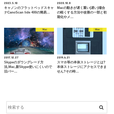
2023.5.10
2020.10.8
キャノンのフラットベッドスキャ
Macの動きが遅く重い(遅い)場合
ナCanoScan lide 400の簡易…
の軽くする方法や改善の一部と初
期化やメ…
Mac
Mac
2017.12.27
2019.6.21
Skypeのダウングレード方
スマホ等の本体ストレージとは?
法,Mac,新Skype使いにくいので
本体ストレージにアクセスできま
旧バー…
せん?その時…