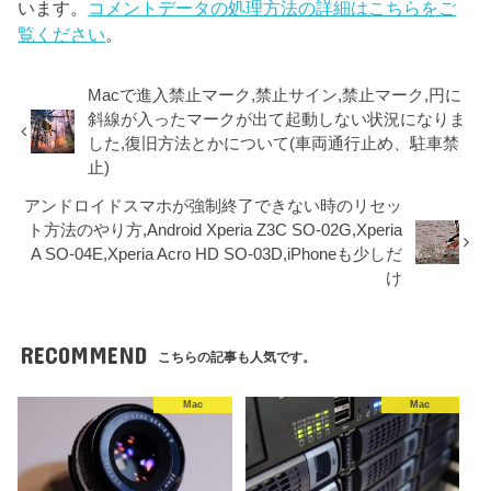
います。
コメントデータの処理方法の詳細はこちらをご
覧ください
。
Macで進入禁止マーク,禁止サイン,禁止マーク,円に
斜線が入ったマークが出て起動しない状況になりま
した,復旧方法とかについて(車両通行止め、駐車禁
止)
アンドロイドスマホが強制終了できない時のリセッ
ト方法のやり方,Android Xperia Z3C SO-02G,Xperia
A SO-04E,Xperia Acro HD SO-03D,iPhoneも少しだ
け
RECOMMEND
こちらの記事も人気です。
Mac
Mac