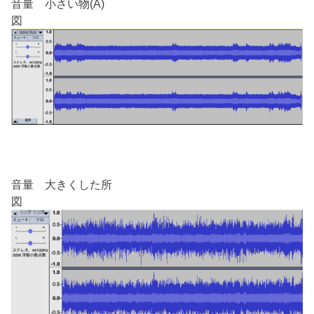
音量 小さい物(A)
図
音量 大きくした所
図