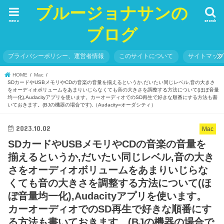
ブルージョナサンの
menu
search
ブログ
プライバシーポリシー、運営者情報
このサイトについて
サイトマッ
HOME
Mac
SDカードやUSBメモリやCDの音楽の音量を揃えるというか,だいたい同じレベル,音の大きさ
をオーディオボリュームをあまりいじらなくても音の大きさを調整する方法について(ほぼ音量
均一化),Audacityアプリを使います。カーオーディオでのSD再生で好きな順番にする方法も書
いておきます。(BJの機器の場合です),（Audacity=オーダシティ）
2023.10.02
Mac
SDカードやUSBメモリやCDの音楽の音量を
揃えるというか,だいたい同じレベル,音の大き
さをオーディオボリュームをあまりいじらな
くても音の大きさを調整する方法について(ほ
ぼ音量均一化),Audacityアプリを使います。
カーオーディオでのSD再生で好きな順番にす
る方法も書いておきます。(BJの機器の場合で