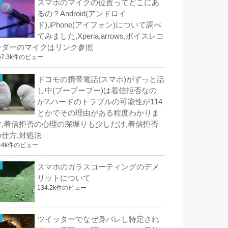
スマホのマイクの位置ってどこにあ
るの？Android(アンドロイ
ド),iPhone(アイフォン)について調べ
てみました,Xperia,arrows,ボイスレコ
ーダーのマイクはリンク参照
67.3k件のビュー
ドコモの携帯電話(スマホ)がずっと話
し中(プープープー)は着信拒否なの
か?,ハードのトラブルの可能性が114
とかでその理由がある程度わかりま
す,着信拒否の心理の深堀りも少しだけ,着信拒否
の仕方,対処法
44k件のビュー
スマホのガラスコーティングのデメ
リットについて
134.2k件のビュー
ツイッターでなぜ身バレし特定され