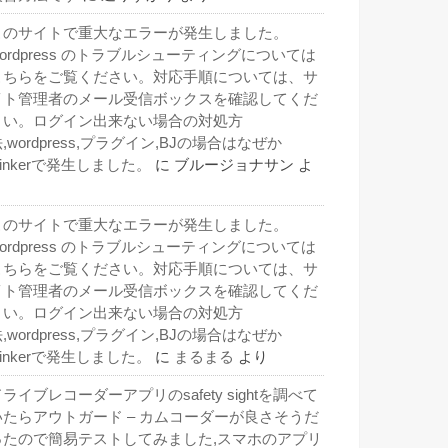
このサイトで重大なエラーが発生しました。
wordpress のトラブルシューティングについては
こちらをご覧ください。対応手順については、サ
イト管理者のメール受信ボックスを確認してくだ
さい。ログイン出来ない場合の対処方
,wordpress,プラグイン,BJの場合はなぜか
inkerで発生しました。
に
ブルージョナサン
よ
り
このサイトで重大なエラーが発生しました。
wordpress のトラブルシューティングについては
こちらをご覧ください。対応手順については、サ
イト管理者のメール受信ボックスを確認してくだ
さい。ログイン出来ない場合の対処方
,wordpress,プラグイン,BJの場合はなぜか
inkerで発生しました。
に
まるまる
より
ライブレコーダーアプリのsafety sightを調べて
いたらアウトガード – カムコーダーが良さそうだ
ったので簡易テストしてみました,スマホのアプリ