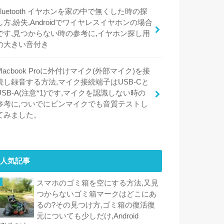
bluetooth イヤホンを家の中で無くした時の探
し方,紛失,Androidでワイヤレスイヤホンの場合
です,見つからない時の参考に,イヤホン探し用
の大きい音付き
Macbook Proに外付けマイク(外部マイク)を接
続し録音する方法,マイク接続端子はUSB-Cと
USB-A(注意*1)です,マイクを認識しない時の
参考に,ついでにピンマイクでも音質テストし
てみました。
人気記事
スマホのゴミ箱を空にする方法,又見
つからないゴミ箱マークはどこにあ
るの?その見つけ方,ゴミ箱の復活復
元についても少しだけ,Android