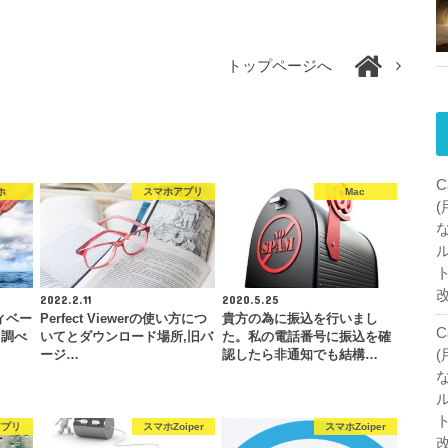
トップページへ
C
ホ
スマホアプリ
Mac
2022.2.11
2020.5.25
ィベー
Perfect Viewerの使い方につ
貴方の為に振込を行いまし
C
て調べ
いてとダウンロード場所,旧バ
た。私の電話番号に振込を確
ージ…
認したら非通知でも結構…
アプリ
スマホZoiper
スマホZoiper