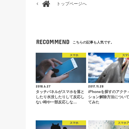
トップページへ
RECOMMEND
こちらの記事も人気です。
スマホ
スマ
2018.6.27
2017.11.28
タッチパネルがスマホを落と
iPhoneを探すのアクテ
したり水没したりして反応し
ション解除方法につい
ない時や一部反応しな…
てみた
スマホ
スマホ