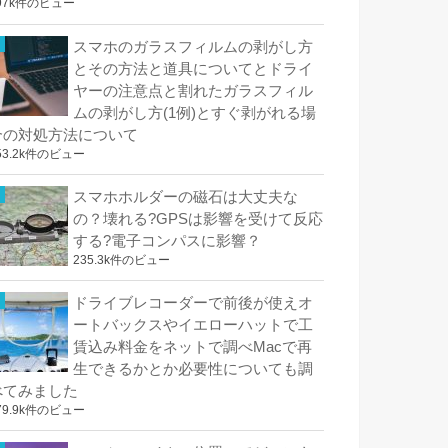
97k件のビュー
スマホのガラスフィルムの剥がし方
とその方法と道具についてとドライ
ヤーの注意点と割れたガラスフィル
ムの剥がし方(1例)とすぐ剥がれる場
合の対処方法について
53.2k件のビュー
スマホホルダーの磁石は大丈夫な
の？壊れる?GPSは影響を受けて反応
する?電子コンパスに影響？
235.3k件のビュー
ドライブレコーダーで前後が使えオ
ートバックスやイエローハットで工
賃込み料金をネットで調べMacで再
生できるかとか必要性についても調
べてみました
79.9k件のビュー