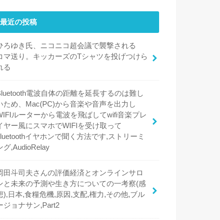
最近の投稿
ひろゆき氏、ニコニコ超会議で襲撃される
コマ送り。キッカーズのTシャツを投げつけら
れる
Bluetooth電波自体の距離を延長するのは難し
いため、Mac(PC)から音楽や音声を出力し
WIFIルーターから電波を飛ばしてwifi音楽プレ
イヤー風にスマホでWIFIを受け取って
bluetoothイヤホンで聞く方法です,ストリーミ
ング,AudioRelay
岡田斗司夫さんの評価経済とオンラインサロ
ンと未来の予測や生き方についての一考察(感
想),日本,食糧危機,原因,支配,権力,その他,ブル
ージョナサン,Part2