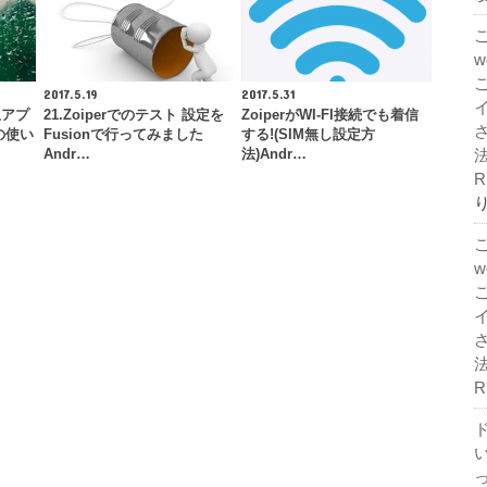
2017.5.19
2017.5.31
止アプ
21.Zoiperでのテスト 設定を
ZoiperがWI-FI接続でも着信
の使い
Fusionで行ってみました
する!(SIM無し設定方
法
Andr…
法)Andr…
R
法
R
ド