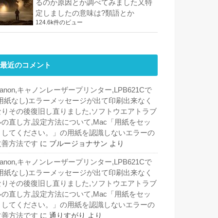
るのか原因とか調べてみました又特
定しましたの意味は?類語とか
124.6k件のビュー
最近のコメント
anon,キャノンレーザープリンター,LPB621Cで
(用紙なし)エラーメッセージが出て印刷出来なく
なりその後復旧し直りました,ソフトウエアトラブ
ルの直し方,設定方法について,Mac「用紙をセッ
トしてください。」の用紙を認識しないエラーの
改善方法です
に
ブルージョナサン
より
anon,キャノンレーザープリンター,LPB621Cで
(用紙なし)エラーメッセージが出て印刷出来なく
なりその後復旧し直りました,ソフトウエアトラブ
ルの直し方,設定方法について,Mac「用紙をセッ
トしてください。」の用紙を認識しないエラーの
改善方法です
に
通りすがり
より