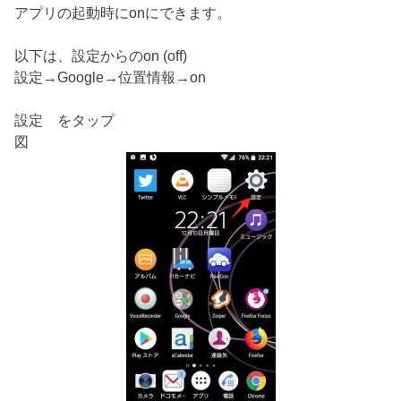
アプリの起動時にonにできます。
以下は、設定からのon (off)
設定→Google→位置情報→on
設定 をタップ
図