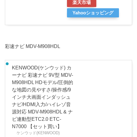
楽天市場
Yahooショッピング
彩速ナビ MDV-M908HDL
KENWOOD(ケンウッド) カ
ーナビ 彩速ナビ 9V型 MDV-
M908HDL HDモデル/圧倒的
な地図の見やすさ/操作感/9
インチ大画面インダッシュ
ナビ/HDMI入力/ハイレゾ音
源対応 MDV-M908HDL & ナ
ビ連動型ETC2.0 ETC-
N7000 【セット買い】
ケンウッド(KENWOOD)