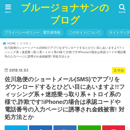
ブルージョナサンの
menu
search
ブログ
プライバシーポリシー、運営者情報
このサイトについて
サイトマッ
HOME
スマホ
佐川急便のショートメール(SMS)でアプリをダウンロードするとひどい目にあいますよ!!フィ
ッシング系＋迷惑乗っ取り系＋トロイ系の様で,詐欺です!iPhoneの場合は承認コードや電話番
号の入力ページに誘導され金銭被害! 対処方法とか
2018.12.03
スマホ
佐川急便のショートメール(SMS)でアプリを
ダウンロードするとひどい目にあいますよ!!フ
ィッシング系＋迷惑乗っ取り系＋トロイ系の
様で,詐欺です!iPhoneの場合は承認コードや
電話番号の入力ページに誘導され金銭被害! 対
処方法とか