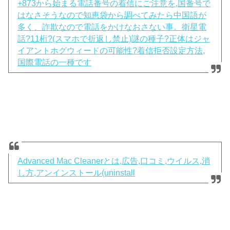
+873から始まる電話番号の着信にご注意を,国番号で
はなさそうなので知恵袋から調べてみたら中国語が
多く、詐欺なので電話をかけなおさない事。衛星電
話?11桁?(スマホで折返し禁止)謎の種子?正体はジャ
イアントホグウィードの可能性?着信拒否設定方法,
国際電話の一種です
Advanced Mac Cleanerとは,広告,口コミ,ウイルス,消
し方,アンインストール(uninstall