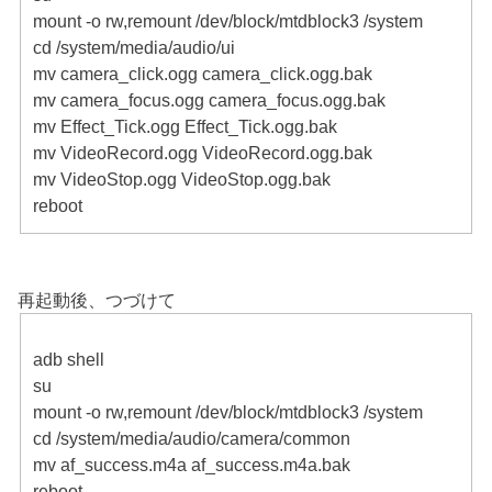
mount -o rw,remount /dev/block/mtdblock3 /system
cd /system/media/audio/ui
mv camera_click.ogg camera_click.ogg.bak
mv camera_focus.ogg camera_focus.ogg.bak
mv Effect_Tick.ogg Effect_Tick.ogg.bak
mv VideoRecord.ogg VideoRecord.ogg.bak
mv VideoStop.ogg VideoStop.ogg.bak
reboot
再起動後、つづけて
adb shell
su
mount -o rw,remount /dev/block/mtdblock3 /system
cd /system/media/audio/camera/common
mv af_success.m4a af_success.m4a.bak
reboot