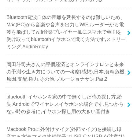
Bluetooth電波自体の距離を延長するのは難しいため、
Mac(PC)から音楽や音声を出力しWIFIルーターから電
波を飛ばしてwifi音楽プレイヤー風にスマホでWIFIを
受け取ってbluetoothイヤホンで聞く方法です,ストリー
ミング,AudioRelay
岡田斗司夫さんの評価経済とオンラインサロンと未来
の予測や生き方についての一考察(感想),日本,食糧危機,
原因,支配,権力,その他,ブルージョナサン,Part2
bluetooth イヤホンを家の中で無くした時の探し方,紛
失,Androidでワイヤレスイヤホンの場合です,見つから
ない時の参考に,イヤホン探し用の大きい音付き
Macbook Proに外付けマイク(外部マイク)を接続し録
音する方法,マイク接続端子はUSB-CとUSB-A(注意*1)