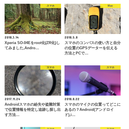
スマホ
Mac
2018.3.14
2018.5.8
Xperia SO-04Eをroot化(ZR化)し
スマホのコンパスの使い方と自分
てみました,Andro…
の位置のGPSデーターを伝える
方法とPCで…
スマホ
スマホ
2017.11.24
2018.8.22
Androidスマホの紛失や盗難対策
スマホのマイクの位置ってどこに
で位置情報を特定し追跡し探し出
あるの？Android(アンドロイ
す方法…
ド),i…