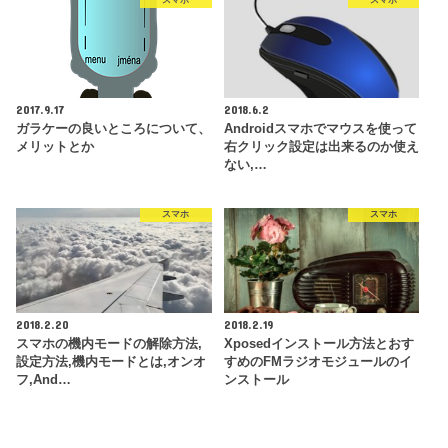
スマホ
スマホ
2017.9.17
2018.6.2
ガラケーの良いところについて、
Androidスマホでマウスを使って
メリットとか
右クリック設定は出来るのか使え
ない,…
スマホ
スマホ
2018.2.20
2018.2.19
スマホの機内モードの解除方法,
Xposedインストール方法とおす
設定方法,機内モードとは,オンオ
すめのFMラジオモジュールのイ
フ,And…
ンストール