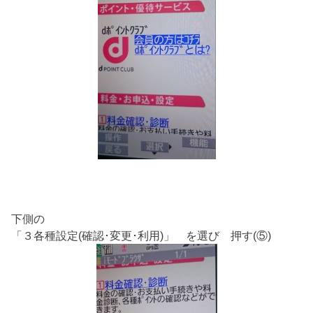
下側の
「３各種設定(確認･変更･利用)」 を選び 押す(⑤)