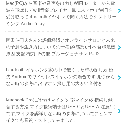
Mac(PC)から音楽や音声を出力しWIFIルーターから電
波を飛ばしてwifi音楽プレイヤー風にスマホでWIFIを
受け取ってbluetoothイヤホンで聞く方法です,ストリー
ミング,AudioRelay
岡田斗司夫さんの評価経済とオンラインサロンと未来
の予測や生き方についての一考察(感想),日本,食糧危機,
原因,支配,権力,その他,ブルージョナサン,Part2
bluetooth イヤホンを家の中で無くした時の探し方,紛
失,Androidでワイヤレスイヤホンの場合です,見つから
ない時の参考に,イヤホン探し用の大きい音付き
Macbook Proに外付けマイク(外部マイク)を接続し録
音する方法,マイク接続端子はUSB-CとUSB-A(注意*1)
です,マイクを認識しない時の参考に,ついでにピンマ
イクでも音質テストしてみました。