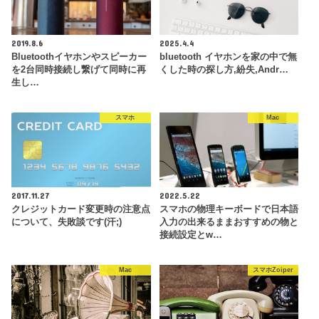
2019.8.6
2025.4.4
Bluetoothイヤホンやスピーカー
bluetooth イヤホンを家の中で無
を2台同時接続し繋げて同時に再
くした時の探し方,紛失,Andr…
生し…
スマホ
Mac
2017.11.27
2022.5.22
クレジットカード変更時の注意点
スマホの物理キーボードで日本語
について、失敗談です(汗;)
入力の出来るままおすすめの物と
接続設定とw…
Mac
スマホZoiper