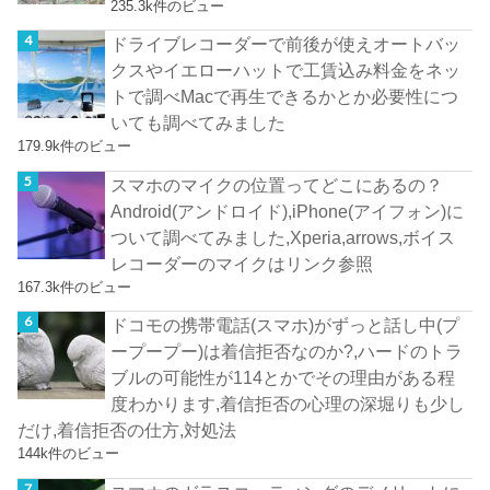
235.3k件のビュー
ドライブレコーダーで前後が使えオートバッ
クスやイエローハットで工賃込み料金をネッ
トで調べMacで再生できるかとか必要性につ
いても調べてみました
179.9k件のビュー
スマホのマイクの位置ってどこにあるの？
Android(アンドロイド),iPhone(アイフォン)に
ついて調べてみました,Xperia,arrows,ボイス
レコーダーのマイクはリンク参照
167.3k件のビュー
ドコモの携帯電話(スマホ)がずっと話し中(プ
ープープー)は着信拒否なのか?,ハードのトラ
ブルの可能性が114とかでその理由がある程
度わかります,着信拒否の心理の深堀りも少し
だけ,着信拒否の仕方,対処法
144k件のビュー