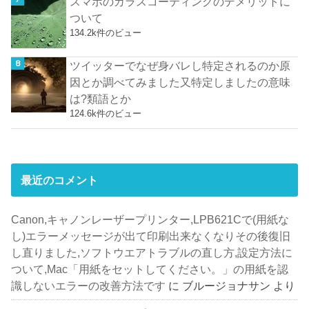
スマホのガラスコーティングのデメリットに
ついて
134.2k件のビュー
ツイッターでなぜ身バレし特定されるのか原
因とか調べてみました又特定しましたの意味
は?類語とか
124.6k件のビュー
最近のコメント
Canon,キャノンレーザープリンター,LPB621Cで(用紙な
し)エラーメッセージが出て印刷出来なくなりその後復旧
し直りました,ソフトウエアトラブルの直し方,設定方法に
ついて,Mac「用紙をセットしてください。」の用紙を認
識しないエラーの改善方法です
に
ブルージョナサン
より