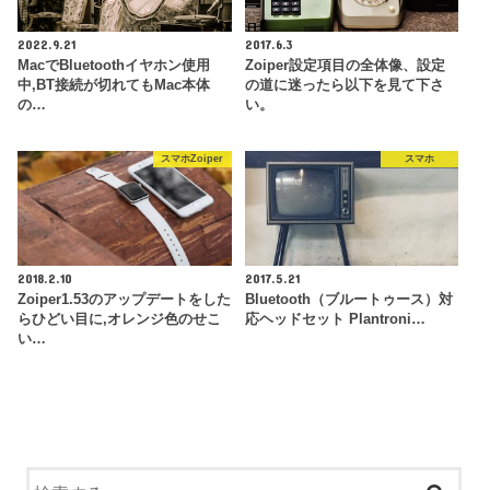
2022.9.21
2017.6.3
MacでBluetoothイヤホン使用
Zoiper設定項目の全体像、設定
中,BT接続が切れてもMac本体
の道に迷ったら以下を見て下さ
の…
い。
スマホZoiper
スマホ
2018.2.10
2017.5.21
Zoiper1.53のアップデートをした
Bluetooth（ブルートゥース）対
らひどい目に,オレンジ色のせこ
応ヘッドセット Plantroni…
い…