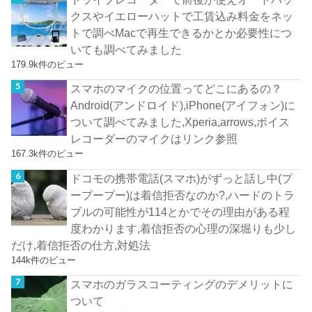
クスやイエローハットで工賃込み料金をネッ
トで調べMacで再生できるかとか必要性につ
いても調べてみました
179.9k件のビュー
スマホのマイクの位置ってどこにあるの？
Android(アンドロイド),iPhone(アイフォン)に
ついて調べてみました,Xperia,arrows,ボイス
レコーダーのマイクはリンク参照
167.3k件のビュー
ドコモの携帯電話(スマホ)がずっと話し中(プ
ープープー)は着信拒否なのか?,ハードのトラ
ブルの可能性が114とかでその理由がある程
度わかります,着信拒否の心理の深堀りも少し
だけ,着信拒否の仕方,対処法
144k件のビュー
スマホのガラスコーティングのデメリットに
ついて