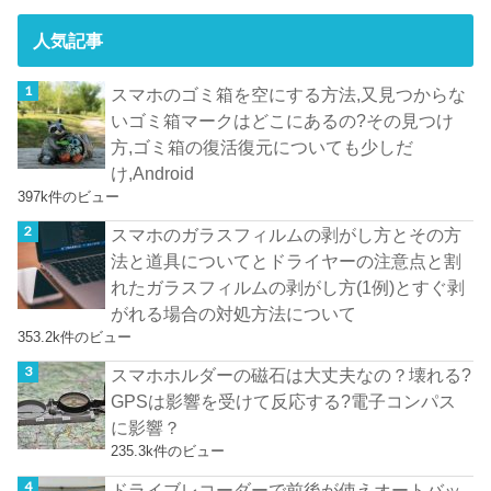
人気記事
スマホのゴミ箱を空にする方法,又見つからな
いゴミ箱マークはどこにあるの?その見つけ
方,ゴミ箱の復活復元についても少しだ
け,Android
397k件のビュー
スマホのガラスフィルムの剥がし方とその方
法と道具についてとドライヤーの注意点と割
れたガラスフィルムの剥がし方(1例)とすぐ剥
がれる場合の対処方法について
353.2k件のビュー
スマホホルダーの磁石は大丈夫なの？壊れる?
GPSは影響を受けて反応する?電子コンパス
に影響？
235.3k件のビュー
ドライブレコーダーで前後が使えオートバッ