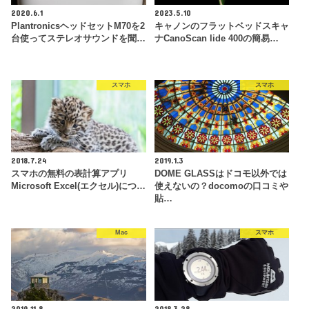
2020.6.1
2023.5.10
PlantronicsヘッドセットM70を2
キャノンのフラットベッドスキャ
台使ってステレオサウンドを聞…
ナCanoScan lide 400の簡易…
スマホ
スマホ
2018.7.24
2019.1.3
スマホの無料の表計算アプリ
DOME GLASSはドコモ以外では
Microsoft Excel(エクセル)につ…
使えないの？docomoの口コミや
貼…
Mac
スマホ
2019.11.8
2018.3.28