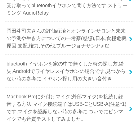
受け取ってbluetoothイヤホンで聞く方法です,ストリー
ミング,AudioRelay
岡田斗司夫さんの評価経済とオンラインサロンと未来
の予測や生き方についての一考察(感想),日本,食糧危機,
原因,支配,権力,その他,ブルージョナサン,Part2
bluetooth イヤホンを家の中で無くした時の探し方,紛
失,Androidでワイヤレスイヤホンの場合です,見つから
ない時の参考に,イヤホン探し用の大きい音付き
Macbook Proに外付けマイク(外部マイク)を接続し録
音する方法,マイク接続端子はUSB-CとUSB-A(注意*1)
です,マイクを認識しない時の参考に,ついでにピンマ
イクでも音質テストしてみました。