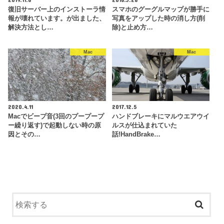
復旧サーバー上のインストーラ情
スマホのグーグルマップが勝手に
報が壊れています。が出ました、
写真をアップした時の消し方(削
解決方法とし…
除)と止め方…
Mac
Mac
2020.4.11
2017.12.5
Macでビープ音(3回のプープープ
ハンドブレーキにマルウエアウイ
ー繰り返す)で起動しない時の原
ルスが仕込まれていた
因とその…
話!HandBrake…