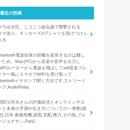
最近の投稿
ひろゆき氏、ニコニコ超会議で襲撃される
コマ送り。キッカーズのTシャツを投げつけら
れる
Bluetooth電波自体の距離を延長するのは難し
いため、Mac(PC)から音楽や音声を出力し
WIFIルーターから電波を飛ばしてwifi音楽プレ
イヤー風にスマホでWIFIを受け取って
bluetoothイヤホンで聞く方法です,ストリーミ
ング,AudioRelay
岡田斗司夫さんの評価経済とオンラインサロ
ンと未来の予測や生き方についての一考察(感
想),日本,食糧危機,原因,支配,権力,その他,ブル
ージョナサン,Part2