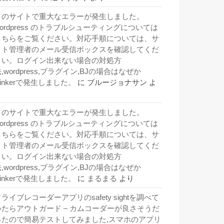
このサイトで重大なエラーが発生しました。
wordpress のトラブルシューティングについては
こちらをご覧ください。対応手順については、サ
イト管理者のメール受信ボックスを確認してくだ
さい。ログイン出来ない場合の対処方
,wordpress,プラグイン,BJの場合はなぜか
inkerで発生しました。
に
ブルージョナサン
よ
り
このサイトで重大なエラーが発生しました。
wordpress のトラブルシューティングについては
こちらをご覧ください。対応手順については、サ
イト管理者のメール受信ボックスを確認してくだ
さい。ログイン出来ない場合の対処方
,wordpress,プラグイン,BJの場合はなぜか
inkerで発生しました。
に
まるまる
より
ライブレコーダーアプリのsafety sightを調べて
いたらアウトガード – カムコーダーが良さそうだ
ったので簡易テストしてみました,スマホのアプリ