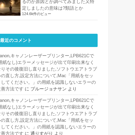
るのか原因とか調べてみました又特
定しましたの意味は?類語とか
124.6k件のビュー
最近のコメント
anon,キャノンレーザープリンター,LPB621Cで
(用紙なし)エラーメッセージが出て印刷出来なく
なりその後復旧し直りました,ソフトウエアトラブ
ルの直し方,設定方法について,Mac「用紙をセッ
トしてください。」の用紙を認識しないエラーの
改善方法です
に
ブルージョナサン
より
anon,キャノンレーザープリンター,LPB621Cで
(用紙なし)エラーメッセージが出て印刷出来なく
なりその後復旧し直りました,ソフトウエアトラブ
ルの直し方,設定方法について,Mac「用紙をセッ
トしてください。」の用紙を認識しないエラーの
改善方法です
に
通りすがり
より