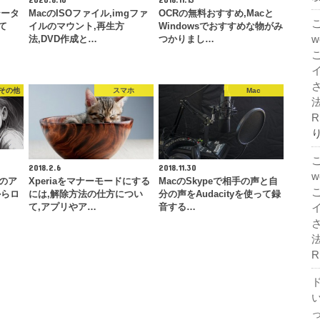
テータ
MacのISOファイル,imgファ
OCRの無料おすすめ,Macと
て
イルのマウント,再生方
Windowsでおすすめな物がみ
法,DVD作成と…
つかりまし…
、その他
スマホ
Mac
法
R
2018.2.6
2018.11.30
)のア
Xperiaをマナーモードにする
MacのSkypeで相手の声と自
からロ
には,解除方法の仕方につい
分の声をAudacityを使って録
て,アプリやア…
音する…
法
R
ド