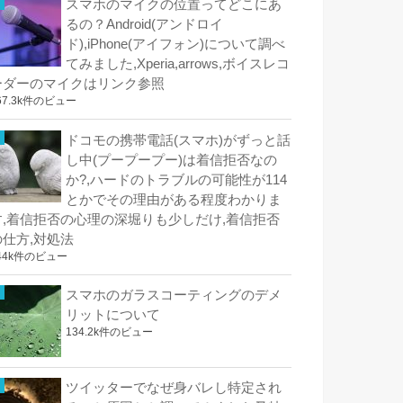
スマホのマイクの位置ってどこにあ
るの？Android(アンドロイ
ド),iPhone(アイフォン)について調べ
てみました,Xperia,arrows,ボイスレコ
ーダーのマイクはリンク参照
67.3k件のビュー
ドコモの携帯電話(スマホ)がずっと話
し中(プープープー)は着信拒否なの
か?,ハードのトラブルの可能性が114
とかでその理由がある程度わかりま
す,着信拒否の心理の深堀りも少しだけ,着信拒否
の仕方,対処法
44k件のビュー
スマホのガラスコーティングのデメ
リットについて
134.2k件のビュー
ツイッターでなぜ身バレし特定され