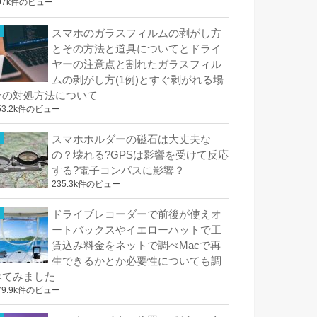
97k件のビュー
スマホのガラスフィルムの剥がし方
とその方法と道具についてとドライ
ヤーの注意点と割れたガラスフィル
ムの剥がし方(1例)とすぐ剥がれる場
合の対処方法について
53.2k件のビュー
スマホホルダーの磁石は大丈夫な
の？壊れる?GPSは影響を受けて反応
する?電子コンパスに影響？
235.3k件のビュー
ドライブレコーダーで前後が使えオ
ートバックスやイエローハットで工
賃込み料金をネットで調べMacで再
生できるかとか必要性についても調
べてみました
79.9k件のビュー