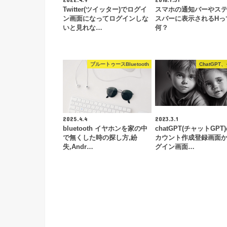
Twitter(ツイッター)でログイ
スマホの通知バーやス
ン画面になってログインしな
スバーに表示されるHっ
いと見れな…
何？
ブルートゥースBluetooth
ChatGPT
2025.4.4
2023.3.1
bluetooth イヤホンを家の中
chatGPT(チャットGPT
で無くした時の探し方,紛
カウント作成登録画面
失,Andr…
グイン画面…