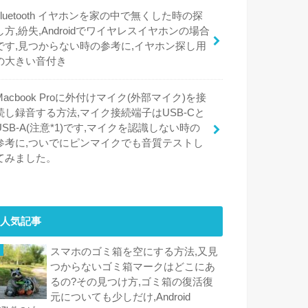
bluetooth イヤホンを家の中で無くした時の探
し方,紛失,Androidでワイヤレスイヤホンの場合
です,見つからない時の参考に,イヤホン探し用
の大きい音付き
Macbook Proに外付けマイク(外部マイク)を接
続し録音する方法,マイク接続端子はUSB-Cと
USB-A(注意*1)です,マイクを認識しない時の
参考に,ついでにピンマイクでも音質テストし
てみました。
人気記事
スマホのゴミ箱を空にする方法,又見
つからないゴミ箱マークはどこにあ
るの?その見つけ方,ゴミ箱の復活復
元についても少しだけ,Android