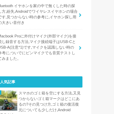
bluetooth イヤホンを家の中で無くした時の探
し方,紛失,Androidでワイヤレスイヤホンの場合
です,見つからない時の参考に,イヤホン探し用
の大きい音付き
Macbook Proに外付けマイク(外部マイク)を接
続し録音する方法,マイク接続端子はUSB-Cと
USB-A(注意*1)です,マイクを認識しない時の
参考に,ついでにピンマイクでも音質テストし
てみました。
人気記事
スマホのゴミ箱を空にする方法,又見
つからないゴミ箱マークはどこにあ
るの?その見つけ方,ゴミ箱の復活復
元についても少しだけ,Android