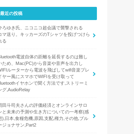
最近の投稿
ひろゆき氏、ニコニコ超会議で襲撃される
コマ送り。キッカーズのTシャツを投げつけら
れる
Bluetooth電波自体の距離を延長するのは難し
いため、Mac(PC)から音楽や音声を出力し
WIFIルーターから電波を飛ばしてwifi音楽プレ
イヤー風にスマホでWIFIを受け取って
bluetoothイヤホンで聞く方法です,ストリーミ
ング,AudioRelay
岡田斗司夫さんの評価経済とオンラインサロ
ンと未来の予測や生き方についての一考察(感
想),日本,食糧危機,原因,支配,権力,その他,ブル
ージョナサン,Part2