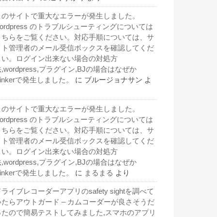
このサイトで重大なエラーが発生しました。
wordpress のトラブルシューティングについては
こちらをご覧ください。対応手順については、サ
イト管理者のメール受信ボックスを確認してくだ
さい。ログイン出来ない場合の対処方
,wordpress,プラグイン,BJの場合はなぜか
inkerで発生しました。
に
ブルージョナサン
よ
り
このサイトで重大なエラーが発生しました。
wordpress のトラブルシューティングについては
こちらをご覧ください。対応手順については、サ
イト管理者のメール受信ボックスを確認してくだ
さい。ログイン出来ない場合の対処方
,wordpress,プラグイン,BJの場合はなぜか
inkerで発生しました。
に
まるまる
より
ライブレコーダーアプリのsafety sightを調べて
いたらアウトガード – カムコーダーが良さそうだ
ったので簡易テストしてみました,スマホのアプリ