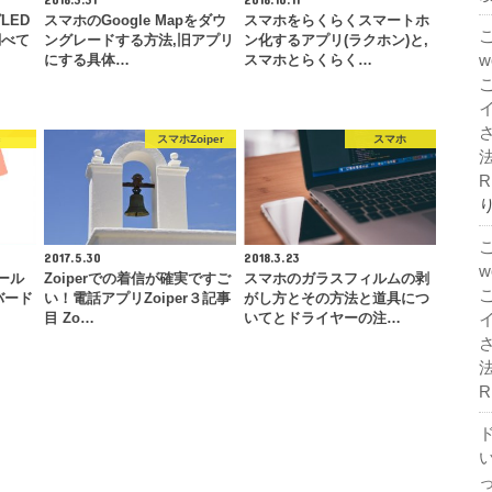
LED
スマホのGoogle Mapをダウ
スマホをらくらくスマートホ
調べて
ングレードする方法,旧アプリ
ン化するアプリ(ラクホン)と,
にする具体…
スマホとらくらく…
c
スマホZoiper
スマホ
法
R
2017.5.30
2018.3.23
メール
Zoiperでの着信が確実ですご
スマホのガラスフィルムの剥
バード
い！電話アプリZoiper３記事
がし方とその方法と道具につ
目 Zo…
いてとドライヤーの注…
法
R
ド