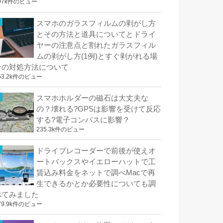
97k件のビュー
スマホのガラスフィルムの剥がし方
とその方法と道具についてとドライ
ヤーの注意点と割れたガラスフィル
ムの剥がし方(1例)とすぐ剥がれる場
合の対処方法について
53.2k件のビュー
スマホホルダーの磁石は大丈夫な
の？壊れる?GPSは影響を受けて反応
する?電子コンパスに影響？
235.3k件のビュー
ドライブレコーダーで前後が使えオ
ートバックスやイエローハットで工
賃込み料金をネットで調べMacで再
生できるかとか必要性についても調
べてみました
79.9k件のビュー