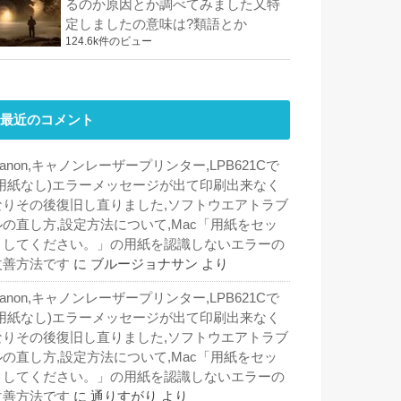
るのか原因とか調べてみました又特
定しましたの意味は?類語とか
124.6k件のビュー
最近のコメント
anon,キャノンレーザープリンター,LPB621Cで
(用紙なし)エラーメッセージが出て印刷出来なく
なりその後復旧し直りました,ソフトウエアトラブ
ルの直し方,設定方法について,Mac「用紙をセッ
トしてください。」の用紙を認識しないエラーの
改善方法です
に
ブルージョナサン
より
anon,キャノンレーザープリンター,LPB621Cで
(用紙なし)エラーメッセージが出て印刷出来なく
なりその後復旧し直りました,ソフトウエアトラブ
ルの直し方,設定方法について,Mac「用紙をセッ
トしてください。」の用紙を認識しないエラーの
改善方法です
に
通りすがり
より