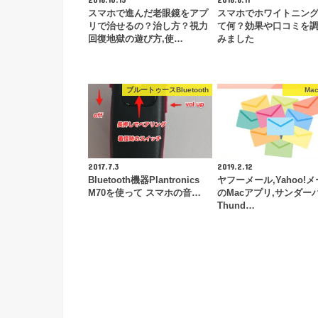
スマホで進んだ老眼鏡をアプ
スマホでホワイトニング
リで治せるの？治し方？視力
て何？効果や口コミを
回復地獄の遊び方,使…
みました
ブルートゥースBluetooth
Ma
2017.7.3
2019.2.12
Bluetooth機器Plantronics
ヤフーメール,Yahoo!
M70を使って スマホの音…
のMacアプリ,サンダー
Thund…