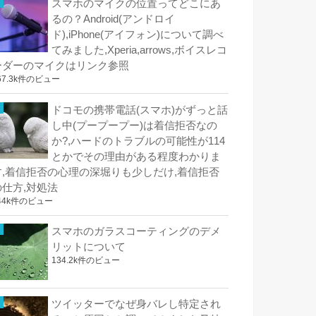
スマホのマイクの位置ってどこにあ
るの？Android(アンドロイ
ド),iPhone(アイフォン)について調べ
てみました,Xperia,arrows,ボイスレコ
ーダーのマイクはリンク参照
67.3k件のビュー
ドコモの携帯電話(スマホ)がずっと話
し中(プープープー)は着信拒否なの
か?,ハードのトラブルの可能性が114
とかでその理由がある程度わかりま
す,着信拒否の心理の深堀りも少しだけ,着信拒否
の仕方,対処法
44k件のビュー
スマホのガラスコーティングのデメ
リットについて
134.2k件のビュー
ツイッターでなぜ身バレし特定され