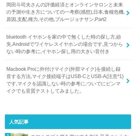
岡田斗司夫さんの評価経済とオンラインサロンと未来
の予測や生き方についての一考察(感想),日本,食糧危機,
原因,支配,権力,その他,ブルージョナサン,Part2
bluetooth イヤホンを家の中で無くした時の探し方,紛
失,Androidでワイヤレスイヤホンの場合です,見つから
ない時の参考に,イヤホン探し用の大きい音付き
Macbook Proに外付けマイク(外部マイク)を接続し録
音する方法,マイク接続端子はUSB-CとUSB-A(注意*1)
です,マイクを認識しない時の参考に,ついでにピンマ
イクでも音質テストしてみました。
人気記事