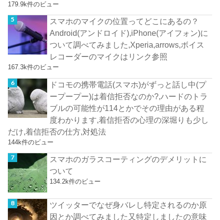
179.9k件のビュー
スマホのマイクの位置ってどこにあるの？
Android(アンドロイド),iPhone(アイフォン)に
ついて調べてみました,Xperia,arrows,ボイス
レコーダーのマイクはリンク参照
167.3k件のビュー
ドコモの携帯電話(スマホ)がずっと話し中(プ
ープープー)は着信拒否なのか?,ハードのトラ
ブルの可能性が114とかでその理由がある程
度わかります,着信拒否の心理の深堀りも少し
だけ,着信拒否の仕方,対処法
144k件のビュー
スマホのガラスコーティングのデメリットに
ついて
134.2k件のビュー
ツイッターでなぜ身バレし特定されるのか原
因とか調べてみました又特定しましたの意味