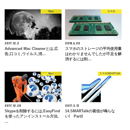
Mac
スマホ
2017.12.2
2018.6.20
Advanced Mac Cleanerとは,広
スマホのストレージの平均使用量
告,口コミ,ウイルス,消…
はわかりませんでしたが不足を解
消するには削…
Mac
スマホSMARTalk
2017.12.28
2017.5.13
Skypeを削除するには,EasyFind
14.SMARTalkの着信が鳴らな
を使ったアンインストール方法,
い! Part2
…