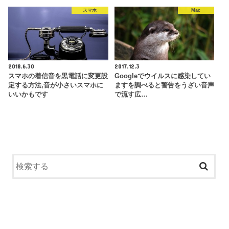
スマホ
Mac
2018.6.30
2017.12.3
スマホの着信音を黒電話に変更設
Googleでウイルスに感染してい
定する方法,音が小さいスマホに
ますを調べると警告をうざい音声
いいかもです
で流す広…