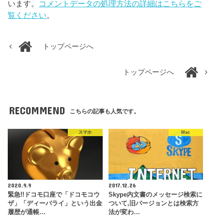
います。
コメントデータの処理方法の詳細はこちらをご
覧ください
。
トップページへ
トップページへ
RECOMMEND
こちらの記事も人気です。
スマホ
Mac
2020.9.9
2017.12.26
緊急!!ドコモ口座で「ドコモコウ
Skype内文書のメッセージ検索に
ザ」「ディーバライ」という出金
ついて,旧バージョンとは検索方
履歴が通帳…
法が変わ…