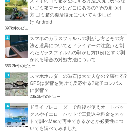
スマホのゴミ箱を空にする方法,又見つからな
いゴミ箱マークはどこにあるの?その見つけ
方,ゴミ箱の復活復元についても少しだ
け,Android
397k件のビュー
スマホのガラスフィルムの剥がし方とその方
法と道具についてとドライヤーの注意点と割
れたガラスフィルムの剥がし方(1例)とすぐ剥
がれる場合の対処方法について
353.2k件のビュー
スマホホルダーの磁石は大丈夫なの？壊れる?
GPSは影響を受けて反応する?電子コンパス
に影響？
235.3k件のビュー
ドライブレコーダーで前後が使えオートバッ
クスやイエローハットで工賃込み料金をネッ
トで調べMacで再生できるかとか必要性につ
いても調べてみました