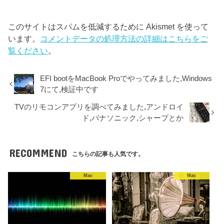
このサイトはスパムを低減するために Akismet を使って
います。
コメントデータの処理方法の詳細はこちらをご
覧ください
。
EFI bootをMacBook Proでやってみました,Windows
7にて,検証中です
TVのリモコンアプリを調べてみました,アンドロイ
ド,パナソニック,シャープとか
RECOMMEND
こちらの記事も人気です。
Mac
Mac