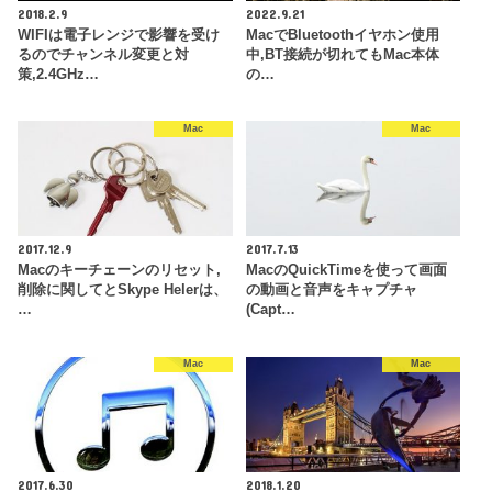
2018.2.9
2022.9.21
WIFIは電子レンジで影響を受け
MacでBluetoothイヤホン使用
るのでチャンネル変更と対
中,BT接続が切れてもMac本体
策,2.4GHz…
の…
Mac
Mac
2017.12.9
2017.7.13
Macのキーチェーンのリセット,
MacのQuickTimeを使って画面
削除に関してとSkype Helerは、
の動画と音声をキャプチャ
…
(Capt…
Mac
Mac
2017.6.30
2018.1.20