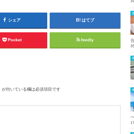
3
シェア
はてブ
Pocket
feedly
3
※
が付いている欄は必須項目です
1