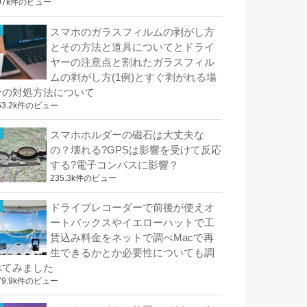
97k件のビュー
スマホのガラスフィルムの剥がし方
とその方法と道具についてとドライ
ヤーの注意点と割れたガラスフィル
ムの剥がし方(1例)とすぐ剥がれる場
合の対処方法について
53.2k件のビュー
スマホホルダーの磁石は大丈夫な
の？壊れる?GPSは影響を受けて反応
する?電子コンパスに影響？
235.3k件のビュー
ドライブレコーダーで前後が使えオ
ートバックスやイエローハットで工
賃込み料金をネットで調べMacで再
生できるかとか必要性についても調
べてみました
79.9k件のビュー