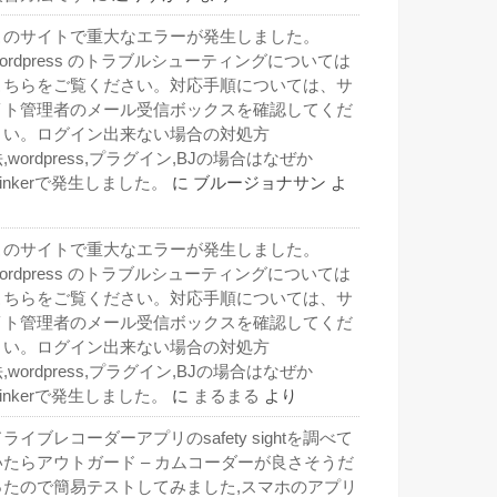
このサイトで重大なエラーが発生しました。
wordpress のトラブルシューティングについては
こちらをご覧ください。対応手順については、サ
イト管理者のメール受信ボックスを確認してくだ
さい。ログイン出来ない場合の対処方
,wordpress,プラグイン,BJの場合はなぜか
inkerで発生しました。
に
ブルージョナサン
よ
り
このサイトで重大なエラーが発生しました。
wordpress のトラブルシューティングについては
こちらをご覧ください。対応手順については、サ
イト管理者のメール受信ボックスを確認してくだ
さい。ログイン出来ない場合の対処方
,wordpress,プラグイン,BJの場合はなぜか
inkerで発生しました。
に
まるまる
より
ライブレコーダーアプリのsafety sightを調べて
いたらアウトガード – カムコーダーが良さそうだ
ったので簡易テストしてみました,スマホのアプリ