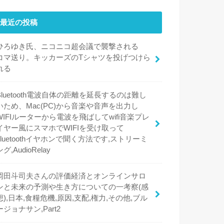
最近の投稿
ひろゆき氏、ニコニコ超会議で襲撃される
コマ送り。キッカーズのTシャツを投げつけら
れる
Bluetooth電波自体の距離を延長するのは難し
いため、Mac(PC)から音楽や音声を出力し
WIFIルーターから電波を飛ばしてwifi音楽プレ
イヤー風にスマホでWIFIを受け取って
bluetoothイヤホンで聞く方法です,ストリーミ
ング,AudioRelay
岡田斗司夫さんの評価経済とオンラインサロ
ンと未来の予測や生き方についての一考察(感
想),日本,食糧危機,原因,支配,権力,その他,ブル
ージョナサン,Part2