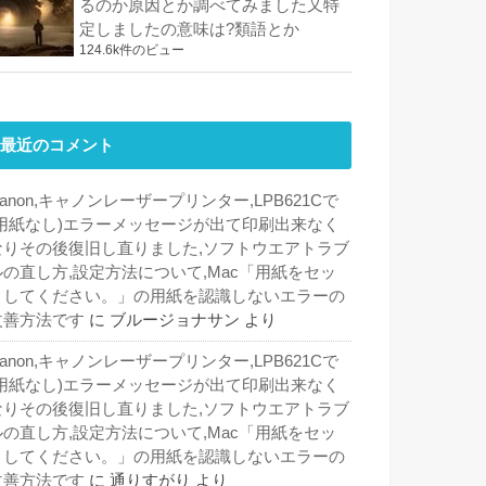
るのか原因とか調べてみました又特
定しましたの意味は?類語とか
124.6k件のビュー
最近のコメント
anon,キャノンレーザープリンター,LPB621Cで
(用紙なし)エラーメッセージが出て印刷出来なく
なりその後復旧し直りました,ソフトウエアトラブ
ルの直し方,設定方法について,Mac「用紙をセッ
トしてください。」の用紙を認識しないエラーの
改善方法です
に
ブルージョナサン
より
anon,キャノンレーザープリンター,LPB621Cで
(用紙なし)エラーメッセージが出て印刷出来なく
なりその後復旧し直りました,ソフトウエアトラブ
ルの直し方,設定方法について,Mac「用紙をセッ
トしてください。」の用紙を認識しないエラーの
改善方法です
に
通りすがり
より