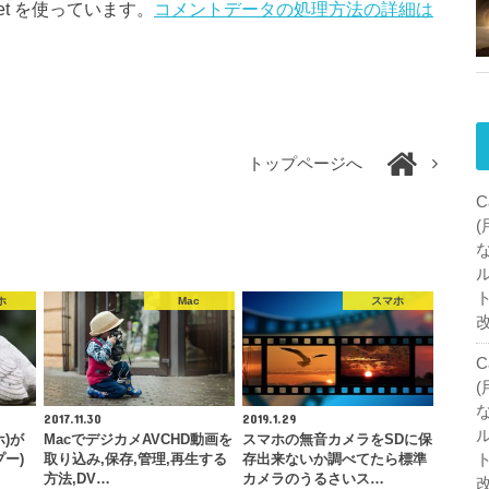
et を使っています。
コメントデータの処理方法の詳細は
トップページへ
C
ホ
Mac
スマホ
C
2017.11.30
2019.1.29
)が
MacでデジカメAVCHD動画を
スマホの無音カメラをSDに保
ー)
取り込み,保存,管理,再生する
存出来ないか調べてたら標準
方法,DV…
カメラのうるさいス…