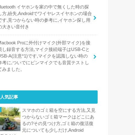
bluetooth イヤホンを家の中で無くした時の探
し方,紛失,Androidでワイヤレスイヤホンの場合
です,見つからない時の参考に,イヤホン探し用
の大きい音付き
Macbook Proに外付けマイク(外部マイク)を接
続し録音する方法,マイク接続端子はUSB-Cと
USB-A(注意*1)です,マイクを認識しない時の
参考に,ついでにピンマイクでも音質テストし
てみました。
人気記事
スマホのゴミ箱を空にする方法,又見
つからないゴミ箱マークはどこにあ
るの?その見つけ方,ゴミ箱の復活復
元についても少しだけ,Android