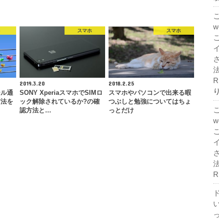
c
スマホ
スマホ
法
R
2019.3.20
2018.2.25
ール通
SONY XperiaスマホでSIMロ
スマホやパソコンで出来る暇
方法を
ック解除されているか?の確
つぶしと勉強についてはちょ
…
認方法と…
っとだけ
法
R
ド