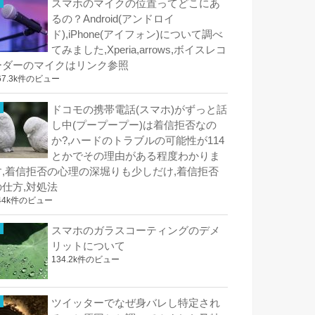
スマホのマイクの位置ってどこにあ
るの？Android(アンドロイ
ド),iPhone(アイフォン)について調べ
てみました,Xperia,arrows,ボイスレコ
ーダーのマイクはリンク参照
67.3k件のビュー
ドコモの携帯電話(スマホ)がずっと話
し中(プープープー)は着信拒否なの
か?,ハードのトラブルの可能性が114
とかでその理由がある程度わかりま
す,着信拒否の心理の深堀りも少しだけ,着信拒否
の仕方,対処法
44k件のビュー
スマホのガラスコーティングのデメ
リットについて
134.2k件のビュー
ツイッターでなぜ身バレし特定され