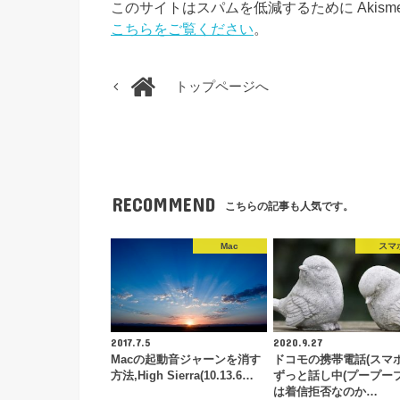
このサイトはスパムを低減するために Akism
こちらをご覧ください
。
トップページへ
RECOMMEND
こちらの記事も人気です。
Mac
スマ
2017.7.5
2020.9.27
Macの起動音ジャーンを消す
ドコモの携帯電話(スマホ
方法,High Sierra(10.13.6…
ずっと話し中(プープープ
は着信拒否なのか…