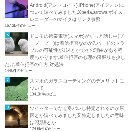
Android(アンドロイド),iPhone(アイフォン)に
ついて調べてみました,Xperia,arrows,ボイス
レコーダーのマイクはリンク参照
167.3k件のビュー
ドコモの携帯電話(スマホ)がずっと話し中(プ
ープープー)は着信拒否なのか?,ハードのトラ
ブルの可能性が114とかでその理由がある程
度わかります,着信拒否の心理の深堀りも少し
だけ,着信拒否の仕方,対処法
144k件のビュー
スマホのガラスコーティングのデメリットに
ついて
134.2k件のビュー
ツイッターでなぜ身バレし特定されるのか原
因とか調べてみました又特定しましたの意味
は?類語とか
124.6k件のビュー