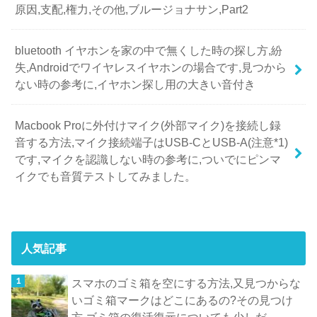
原因,支配,権力,その他,ブルージョナサン,Part2
bluetooth イヤホンを家の中で無くした時の探し方,紛
失,Androidでワイヤレスイヤホンの場合です,見つから
ない時の参考に,イヤホン探し用の大きい音付き
Macbook Proに外付けマイク(外部マイク)を接続し録
音する方法,マイク接続端子はUSB-CとUSB-A(注意*1)
です,マイクを認識しない時の参考に,ついでにピンマ
イクでも音質テストしてみました。
人気記事
スマホのゴミ箱を空にする方法,又見つからな
いゴミ箱マークはどこにあるの?その見つけ
方,ゴミ箱の復活復元についても少しだ