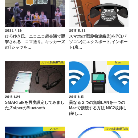
2026.4.26
2017.11.22
ひろゆき氏、ニコニコ超会議で襲
スマホの電話帳(連絡先)をPC(パ
撃される コマ送り。キッカーズ
ソコン)にエクスポート,インポー
のTシャツを…
ト(戻…
スマホSMARTalk
Mac
2018.1.29
2017.6.13
SMARTalkを再度設定してみまし
異なる２つの無線LANを一つの
た,ZoiperのBluetooth…
Macで接続する方法 NIC2枚挿し
(差し…
スマホ
スマホSMARTalk