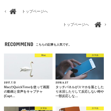
トップページへ
トップページへ
RECOMMEND
こちらの記事も人気です。
Mac
スマホ
2017.7.13
2018.6.27
MacのQuickTimeを使って画面
タッチパネルがスマホを落とした
の動画と音声をキャプチャ
り水没したりして反応しない時や
(Capt…
一部反応しな…
スマホ
スマホ