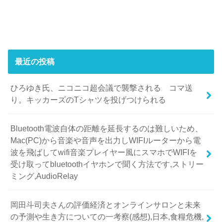
最近の投稿
ひろゆき氏、ニコニコ超会議で襲撃される コマ送
り。キッカーズのTシャツを投げつけられる
Bluetooth電波自体の距離を延長するのは難しいため、
Mac(PC)から音楽や音声を出力しWIFIルーターから電
波を飛ばしてwifi音楽プレイヤー風にスマホでWIFIを
受け取ってbluetoothイヤホンで聞く方法です,ストリー
ミング,AudioRelay
岡田斗司夫さんの評価経済とオンラインサロンと未来
の予測や生き方についての一考察(感想),日本,食糧危機,