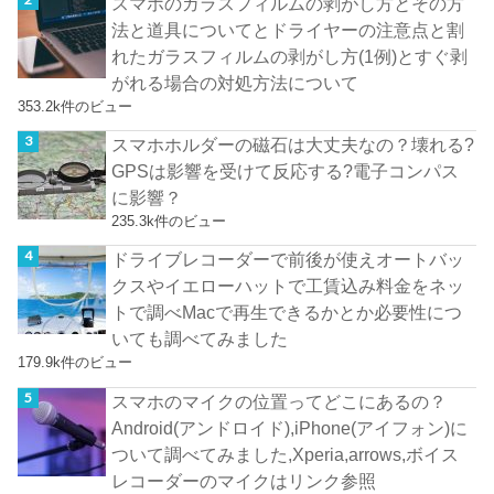
スマホのガラスフィルムの剥がし方とその方
法と道具についてとドライヤーの注意点と割
れたガラスフィルムの剥がし方(1例)とすぐ剥
がれる場合の対処方法について
353.2k件のビュー
スマホホルダーの磁石は大丈夫なの？壊れる?
GPSは影響を受けて反応する?電子コンパス
に影響？
235.3k件のビュー
ドライブレコーダーで前後が使えオートバッ
クスやイエローハットで工賃込み料金をネッ
トで調べMacで再生できるかとか必要性につ
いても調べてみました
179.9k件のビュー
スマホのマイクの位置ってどこにあるの？
Android(アンドロイド),iPhone(アイフォン)に
ついて調べてみました,Xperia,arrows,ボイス
レコーダーのマイクはリンク参照