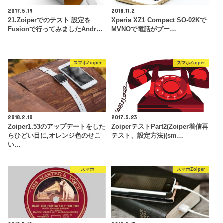
2017.5.19
2018.11.2
21.Zoiperでのテスト 設定を
Xperia XZ1 Compact SO-02Kで
Fusionで行ってみましたAndr…
MVNOで電話がプー…
スマホZoiper
スマホZoiper
2018.2.10
2017.5.23
Zoiper1.53のアップデートをした
ZoiperテストPart2(Zoiper着信再
らひどい目に,オレンジ色のせこ
テスト、設定方法)(sm…
い…
スマホ
スマホZoiper