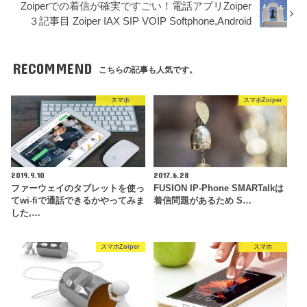
Zoiperでの着信が確実ですごい！電話アプリZoiper
３記事目 Zoiper IAX SIP VOIP Softphone,Android
RECOMMEND
こちらの記事も人気です。
スマホ
スマホZoiper
2019.9.10
2017.6.28
ファーウェイのタブレットを使っ
FUSION IP-Phone SMARTalkは
てwi-fiで通話できるかやってみま
着信問題があるため S…
した,…
スマホZoiper
スマホ