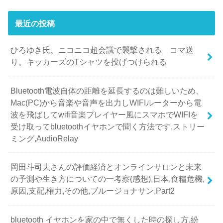
最近の投稿
ひろゆき氏、ニコニコ超会議で襲撃される コマ送
り。キッカーズのTシャツを投げつけられる
Bluetooth電波自体の距離を延長するのは難しいため、
Mac(PC)から音楽や音声を出力しWIFIルーターから電
波を飛ばしてwifi音楽プレイヤー風にスマホでWIFIを
受け取ってbluetoothイヤホンで聞く方法です,ストリー
ミング,AudioRelay
岡田斗司夫さんの評価経済とオンラインサロンと未来
の予測や生き方についての一考察(感想),日本,食糧危機,
原因,支配,権力,その他,ブルージョナサン,Part2
bluetooth イヤホンを家の中で無くした時の探し方,紛