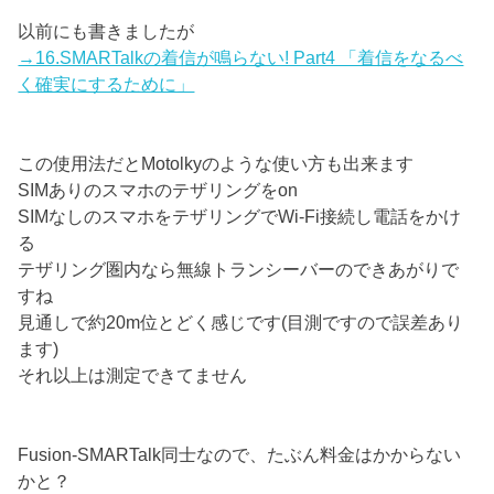
以前にも書きましたが
→16.SMARTalkの着信が鳴らない! Part4 「着信をなるべ
く確実にするために」
この使用法だとMotolkyのような使い方も出来ます
SIMありのスマホのテザリングをon
SIMなしのスマホをテザリングでWi-Fi接続し電話をかけ
る
テザリング圏内なら無線トランシーバーのできあがりで
すね
見通しで約20m位とどく感じです(目測ですので誤差あり
ます)
それ以上は測定できてません
Fusion-SMARTalk同士なので、たぶん料金はかからない
かと？