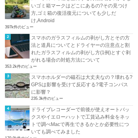
いゴミ箱マークはどこにあるの?その見つけ
方,ゴミ箱の復活復元についても少しだ
け,Android
397k件のビュー
スマホのガラスフィルムの剥がし方とその方
法と道具についてとドライヤーの注意点と割
れたガラスフィルムの剥がし方(1例)とすぐ剥
がれる場合の対処方法について
353.2k件のビュー
スマホホルダーの磁石は大丈夫なの？壊れる?
GPSは影響を受けて反応する?電子コンパス
に影響？
235.3k件のビュー
ドライブレコーダーで前後が使えオートバッ
クスやイエローハットで工賃込み料金をネッ
トで調べMacで再生できるかとか必要性につ
いても調べてみました