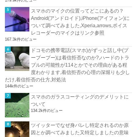
179.9k件のビュー
スマホのマイクの位置ってどこにあるの？
Android(アンドロイド),iPhone(アイフォン)に
ついて調べてみました,Xperia,arrows,ボイス
レコーダーのマイクはリンク参照
167.3k件のビュー
ドコモの携帯電話(スマホ)がずっと話し中(プ
ープープー)は着信拒否なのか?,ハードのトラ
ブルの可能性が114とかでその理由がある程
度わかります,着信拒否の心理の深堀りも少し
だけ,着信拒否の仕方,対処法
144k件のビュー
スマホのガラスコーティングのデメリットに
ついて
134.2k件のビュー
ツイッターでなぜ身バレし特定されるのか原
因とか調べてみました又特定しましたの意味