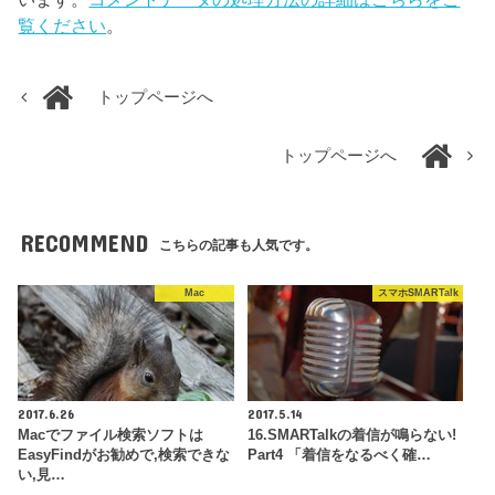
覧ください
。
トップページへ
トップページへ
RECOMMEND
こちらの記事も人気です。
Mac
スマホSMARTalk
2017.6.26
2017.5.14
Macでファイル検索ソフトは
16.SMARTalkの着信が鳴らない!
EasyFindがお勧めで,検索できな
Part4 「着信をなるべく確…
い,見…