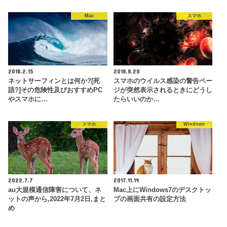
Mac
スマホ
2018.2.15
2018.8.20
ネットサーフィンとは何か?[死
スマホのウイルス感染の警告ペー
語?]その危険性及びおすすめPC
ジが突然表示されるときにどうし
やスマホに…
たらいいのか…
スマホ
Windows
2022.7.7
2017.11.19
au大規模通信障害について、ネ
Mac上にWindows7のデスクトッ
ットの声から,2022年7月2日,まと
プの画面共有の設定方法
め