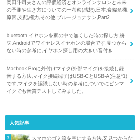
岡田斗司夫さんの評価経済とオンラインサロンと未来
の予測や生き方についての一考察(感想),日本,食糧危機,
原因,支配,権力,その他,ブルージョナサン,Part2
bluetooth イヤホンを家の中で無くした時の探し方,紛
失,Androidでワイヤレスイヤホンの場合です,見つから
ない時の参考に,イヤホン探し用の大きい音付き
Macbook Proに外付けマイク(外部マイク)を接続し録
音する方法,マイク接続端子はUSB-CとUSB-A(注意*1)
です,マイクを認識しない時の参考に,ついでにピンマ
イクでも音質テストしてみました。
人気記事
スマホのゴミ箱を空にする方法,又見つからな