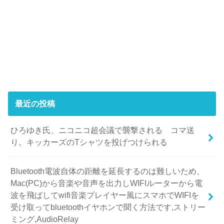
最近の投稿
ひろゆき氏、ニコニコ超会議で襲撃される コマ送
り。キッカーズのTシャツを投げつけられる
Bluetooth電波自体の距離を延長するのは難しいため、
Mac(PC)から音楽や音声を出力しWIFIルーターから電
波を飛ばしてwifi音楽プレイヤー風にスマホでWIFIを
受け取ってbluetoothイヤホンで聞く方法です,ストリー
ミング,AudioRelay