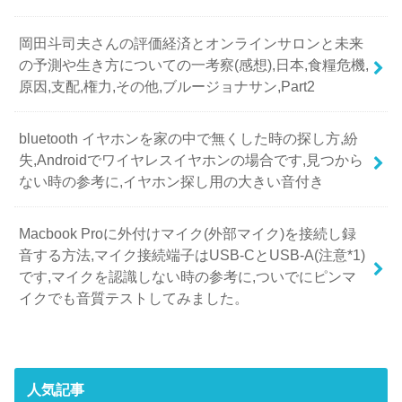
岡田斗司夫さんの評価経済とオンラインサロンと未来
の予測や生き方についての一考察(感想),日本,食糧危機,
原因,支配,権力,その他,ブルージョナサン,Part2
bluetooth イヤホンを家の中で無くした時の探し方,紛
失,Androidでワイヤレスイヤホンの場合です,見つから
ない時の参考に,イヤホン探し用の大きい音付き
Macbook Proに外付けマイク(外部マイク)を接続し録
音する方法,マイク接続端子はUSB-CとUSB-A(注意*1)
です,マイクを認識しない時の参考に,ついでにピンマ
イクでも音質テストしてみました。
人気記事