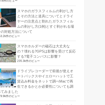
97k件のビュー
スマホのガラスフィルムの剥がし方
とその方法と道具についてとドライ
ヤーの注意点と割れたガラスフィル
ムの剥がし方(1例)とすぐ剥がれる場
合の対処方法について
53.2k件のビュー
スマホホルダーの磁石は大丈夫な
の？壊れる?GPSは影響を受けて反応
する?電子コンパスに影響？
235.3k件のビュー
ドライブレコーダーで前後が使えオ
ートバックスやイエローハットで工
賃込み料金をネットで調べMacで再
生できるかとか必要性についても調
べてみました
79.9k件のビュー