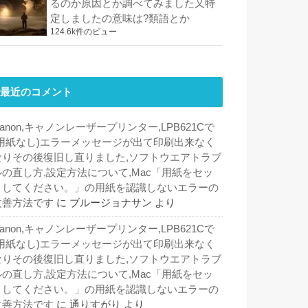
るのか原因とか調べてみました又特
定しましたの意味は?類語とか
124.6k件のビュー
最近のコメント
anon,キャノンレーザープリンター,LPB621Cで
(用紙なし)エラーメッセージが出て印刷出来なく
なりその後復旧し直りました,ソフトウエアトラブ
ルの直し方,設定方法について,Mac「用紙をセッ
トしてください。」の用紙を認識しないエラーの
改善方法です
に
ブルージョナサン
より
anon,キャノンレーザープリンター,LPB621Cで
(用紙なし)エラーメッセージが出て印刷出来なく
なりその後復旧し直りました,ソフトウエアトラブ
ルの直し方,設定方法について,Mac「用紙をセッ
トしてください。」の用紙を認識しないエラーの
改善方法です
に
通りすがり
より