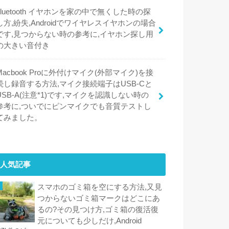
bluetooth イヤホンを家の中で無くした時の探
し方,紛失,Androidでワイヤレスイヤホンの場合
です,見つからない時の参考に,イヤホン探し用
の大きい音付き
Macbook Proに外付けマイク(外部マイク)を接
続し録音する方法,マイク接続端子はUSB-Cと
USB-A(注意*1)です,マイクを認識しない時の
参考に,ついでにピンマイクでも音質テストし
てみました。
人気記事
スマホのゴミ箱を空にする方法,又見
つからないゴミ箱マークはどこにあ
るの?その見つけ方,ゴミ箱の復活復
元についても少しだけ,Android