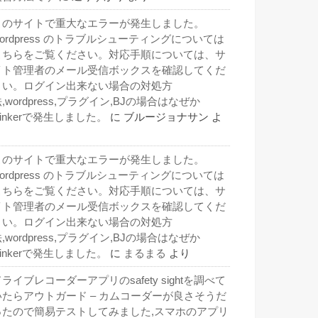
このサイトで重大なエラーが発生しました。
wordpress のトラブルシューティングについては
こちらをご覧ください。対応手順については、サ
イト管理者のメール受信ボックスを確認してくだ
さい。ログイン出来ない場合の対処方
,wordpress,プラグイン,BJの場合はなぜか
inkerで発生しました。
に
ブルージョナサン
よ
り
このサイトで重大なエラーが発生しました。
wordpress のトラブルシューティングについては
こちらをご覧ください。対応手順については、サ
イト管理者のメール受信ボックスを確認してくだ
さい。ログイン出来ない場合の対処方
,wordpress,プラグイン,BJの場合はなぜか
inkerで発生しました。
に
まるまる
より
ライブレコーダーアプリのsafety sightを調べて
いたらアウトガード – カムコーダーが良さそうだ
ったので簡易テストしてみました,スマホのアプリ