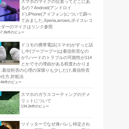
スマホのマイクの位置ってどこにあ
るの？Android(アンドロイ
ド),iPhone(アイフォン)について調べ
てみました,Xperia,arrows,ボイスレコ
ーダーのマイクはリンク参照
67.3k件のビュー
ドコモの携帯電話(スマホ)がずっと話
し中(プープープー)は着信拒否なの
か?,ハードのトラブルの可能性が114
とかでその理由がある程度わかりま
す,着信拒否の心理の深堀りも少しだけ,着信拒否
の仕方,対処法
44k件のビュー
スマホのガラスコーティングのデメ
リットについて
134.2k件のビュー
ツイッターでなぜ身バレし特定され