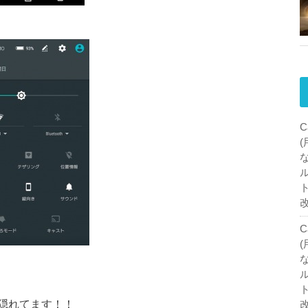
C
C
隠れてます！！