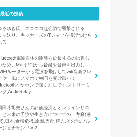
最近の投稿
ひろゆき氏、ニコニコ超会議で襲撃される
コマ送り。キッカーズのTシャツを投げつけら
れる
Bluetooth電波自体の距離を延長するのは難し
いため、Mac(PC)から音楽や音声を出力し
WIFIルーターから電波を飛ばしてwifi音楽プレ
イヤー風にスマホでWIFIを受け取って
bluetoothイヤホンで聞く方法です,ストリーミ
ング,AudioRelay
岡田斗司夫さんの評価経済とオンラインサロ
ンと未来の予測や生き方についての一考察(感
想),日本,食糧危機,原因,支配,権力,その他,ブル
ージョナサン,Part2