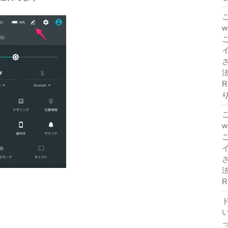
法
R
法
R
ド