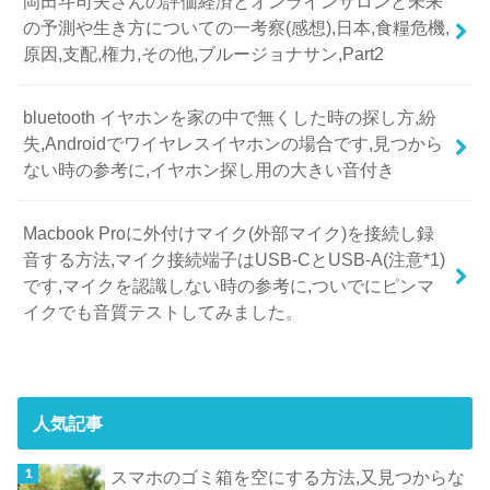
岡田斗司夫さんの評価経済とオンラインサロンと未来
の予測や生き方についての一考察(感想),日本,食糧危機,
原因,支配,権力,その他,ブルージョナサン,Part2
bluetooth イヤホンを家の中で無くした時の探し方,紛
失,Androidでワイヤレスイヤホンの場合です,見つから
ない時の参考に,イヤホン探し用の大きい音付き
Macbook Proに外付けマイク(外部マイク)を接続し録
音する方法,マイク接続端子はUSB-CとUSB-A(注意*1)
です,マイクを認識しない時の参考に,ついでにピンマ
イクでも音質テストしてみました。
人気記事
スマホのゴミ箱を空にする方法,又見つからな