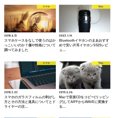
スマホ
Mac
2018.6.13
2023.1.14
スマホケースをなしで使うのはか
Bluetoothイヤホンのまあおすす
っこいいのか？傷や性格について
めで安い片耳イヤホンS525レビ
調べてみました
ュ…
スマホ
Mac
2018.3.23
2019.6.26
スマホのガラスフィルムの剥がし
Macで音楽CDをコピー(リッピン
方とその方法と道具についてとド
グ)してAIFFからWAVEに変換す
ライヤーの注…
る…