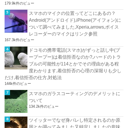
179.9k件のビュー
スマホのマイクの位置ってどこにあるの？
Android(アンドロイド),iPhone(アイフォン)に
ついて調べてみました,Xperia,arrows,ボイス
レコーダーのマイクはリンク参照
167.3k件のビュー
ドコモの携帯電話(スマホ)がずっと話し中(プ
ープープー)は着信拒否なのか?,ハードのトラ
ブルの可能性が114とかでその理由がある程
度わかります,着信拒否の心理の深堀りも少し
だけ,着信拒否の仕方,対処法
144k件のビュー
スマホのガラスコーティングのデメリットに
ついて
134.2k件のビュー
ツイッターでなぜ身バレし特定されるのか原
因とか調べてみました又特定しましたの意味