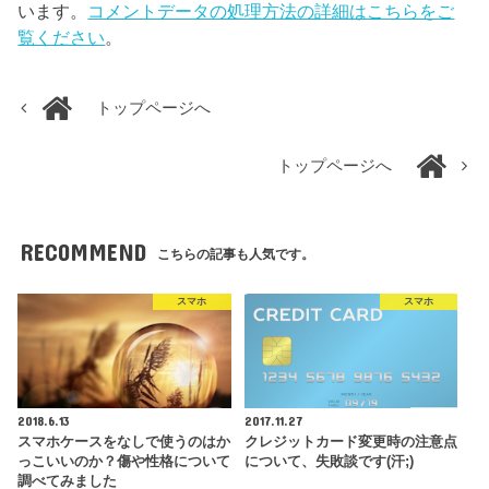
います。
コメントデータの処理方法の詳細はこちらをご
覧ください
。
トップページへ
トップページへ
RECOMMEND
こちらの記事も人気です。
スマホ
スマホ
2018.6.13
2017.11.27
スマホケースをなしで使うのはか
クレジットカード変更時の注意点
っこいいのか？傷や性格について
について、失敗談です(汗;)
調べてみました