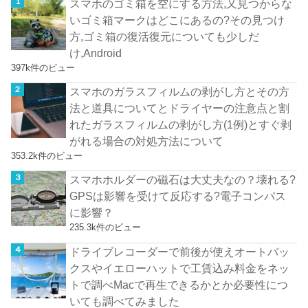
スマホのゴミ箱を空にする方法,又見つからな
いゴミ箱マークはどこにあるの?その見つけ
方,ゴミ箱の復活復元についても少しだ
け,Android
397k件のビュー
スマホのガラスフィルムの剥がし方とその方
法と道具についてとドライヤーの注意点と割
れたガラスフィルムの剥がし方(1例)とすぐ剥
がれる場合の対処方法について
353.2k件のビュー
スマホホルダーの磁石は大丈夫なの？壊れる?
GPSは影響を受けて反応する?電子コンパス
に影響？
235.3k件のビュー
ドライブレコーダーで前後が使えオートバッ
クスやイエローハットで工賃込み料金をネッ
トで調べMacで再生できるかとか必要性につ
いても調べてみました