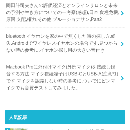
岡田斗司夫さんの評価経済とオンラインサロンと未来
の予測や生き方についての一考察(感想),日本,食糧危機,
原因,支配,権力,その他,ブルージョナサン,Part2
bluetooth イヤホンを家の中で無くした時の探し方,紛
失,Androidでワイヤレスイヤホンの場合です,見つから
ない時の参考に,イヤホン探し用の大きい音付き
Macbook Proに外付けマイク(外部マイク)を接続し録
音する方法,マイク接続端子はUSB-CとUSB-A(注意*1)
です,マイクを認識しない時の参考に,ついでにピンマ
イクでも音質テストしてみました。
人気記事