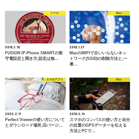
スマホ
Mac
2018.3.10
2018.1.21
FUSION IP-Phone SMARTの留
MacのWIFIで古いいらないネッ
守電設定と聞き方,設定は無…
トワーク(SSID)の削除方法と,一
番…
スマホアプリ
Mac
2022.2.11
2018.5.14
Perfect Viewerの使い方について
スマホのコンパスの使い方と自分
とダウンロード場所,旧バージ…
の位置のGPSデーターを伝える
方法とPCで…