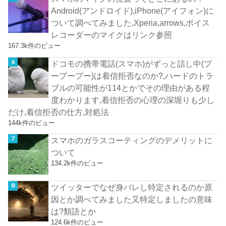
Android(アンドロイド),iPhone(アイフォン)に
ついて調べてみました,Xperia,arrows,ボイス
レコーダーのマイクはリンク参照
167.3k件のビュー
ドコモの携帯電話(スマホ)がずっと話し中(プ
ープープー)は着信拒否なのか?,ハードのトラ
ブルの可能性が114とかでその理由がある程
度わかります,着信拒否の心理の深堀りも少し
だけ,着信拒否の仕方,対処法
144k件のビュー
スマホのガラスコーティングのデメリットに
ついて
134.2k件のビュー
ツイッターでなぜ身バレし特定されるのか原
因とか調べてみました又特定しましたの意味
は?類語とか
124.6k件のビュー