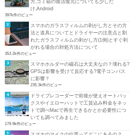
方,ゴミ箱の復活復元についても少しだ
け,Android
397k件のビュー
スマホのガラスフィルムの剥がし方とその方
法と道具についてとドライヤーの注意点と割
れたガラスフィルムの剥がし方(1例)とすぐ剥
がれる場合の対処方法について
353.2k件のビュー
スマホホルダーの磁石は大丈夫なの？壊れる?
GPSは影響を受けて反応する?電子コンパス
に影響？
235.3k件のビュー
ドライブレコーダーで前後が使えオートバッ
クスやイエローハットで工賃込み料金をネッ
トで調べMacで再生できるかとか必要性につ
いても調べてみました
179.9k件のビュー
スマホのマイクの位置ってどこにあるの？