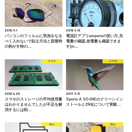
2018.9.1
2018.4.12
パソコンのフィルムに気泡をなる
電流計アプリampereの使い方,充
べく入れないで貼る方法と固着時
電量の確認,放電量も確認できま
の剥がす時の…
す(m…
スマホ
スマホ
2018.6.20
2017.9.13
スマホのストレージの平均使用量
Xperia A SO-04Eのクリーンイン
はわかりませんでしたが不足を解
ストールとZR化について実験…
消するには削…
Mac
Mac