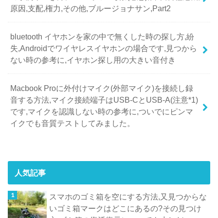
原因,支配,権力,その他,ブルージョナサン,Part2
bluetooth イヤホンを家の中で無くした時の探し方,紛
失,Androidでワイヤレスイヤホンの場合です,見つから
ない時の参考に,イヤホン探し用の大きい音付き
Macbook Proに外付けマイク(外部マイク)を接続し録
音する方法,マイク接続端子はUSB-CとUSB-A(注意*1)
です,マイクを認識しない時の参考に,ついでにピンマ
イクでも音質テストしてみました。
人気記事
スマホのゴミ箱を空にする方法,又見つからな
いゴミ箱マークはどこにあるの?その見つけ