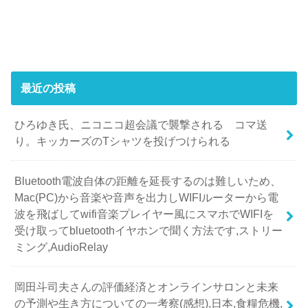
最近の投稿
ひろゆき氏、ニコニコ超会議で襲撃される コマ送
り。キッカーズのTシャツを投げつけられる
Bluetooth電波自体の距離を延長するのは難しいため、
Mac(PC)から音楽や音声を出力しWIFIルーターから電
波を飛ばしてwifi音楽プレイヤー風にスマホでWIFIを
受け取ってbluetoothイヤホンで聞く方法です,ストリー
ミング,AudioRelay
岡田斗司夫さんの評価経済とオンラインサロンと未来
の予測や生き方についての一考察(感想),日本,食糧危機,