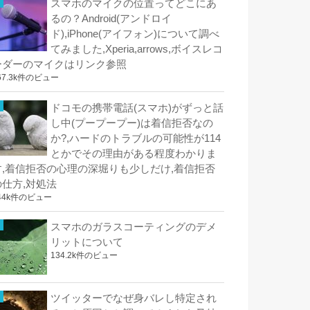
スマホのマイクの位置ってどこにあ
るの？Android(アンドロイ
ド),iPhone(アイフォン)について調べ
てみました,Xperia,arrows,ボイスレコ
ーダーのマイクはリンク参照
67.3k件のビュー
ドコモの携帯電話(スマホ)がずっと話
し中(プープープー)は着信拒否なの
か?,ハードのトラブルの可能性が114
とかでその理由がある程度わかりま
す,着信拒否の心理の深堀りも少しだけ,着信拒否
の仕方,対処法
44k件のビュー
スマホのガラスコーティングのデメ
リットについて
134.2k件のビュー
ツイッターでなぜ身バレし特定され