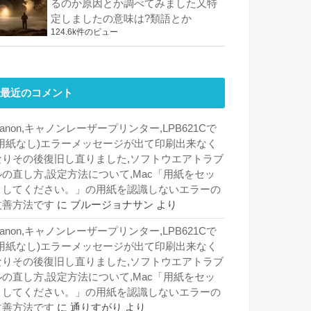
るのか原因とか調べてみました又特
定しましたの意味は?類語とか
124.6k件のビュー
最近のコメント
anon,キャノンレーザープリンター,LPB621Cで
(用紙なし)エラーメッセージが出て印刷出来なく
なりその後復旧し直りました,ソフトウエアトラブ
ルの直し方,設定方法について,Mac「用紙をセッ
トしてください。」の用紙を認識しないエラーの
改善方法です
に
ブルージョナサン
より
anon,キャノンレーザープリンター,LPB621Cで
(用紙なし)エラーメッセージが出て印刷出来なく
なりその後復旧し直りました,ソフトウエアトラブ
ルの直し方,設定方法について,Mac「用紙をセッ
トしてください。」の用紙を認識しないエラーの
改善方法です
に
通りすがり
より