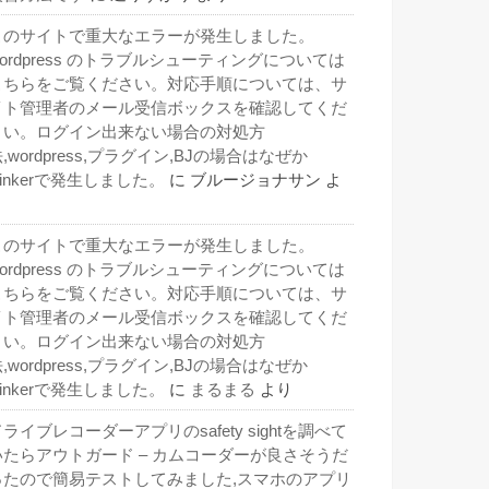
このサイトで重大なエラーが発生しました。
wordpress のトラブルシューティングについては
こちらをご覧ください。対応手順については、サ
イト管理者のメール受信ボックスを確認してくだ
さい。ログイン出来ない場合の対処方
,wordpress,プラグイン,BJの場合はなぜか
inkerで発生しました。
に
ブルージョナサン
よ
り
このサイトで重大なエラーが発生しました。
wordpress のトラブルシューティングについては
こちらをご覧ください。対応手順については、サ
イト管理者のメール受信ボックスを確認してくだ
さい。ログイン出来ない場合の対処方
,wordpress,プラグイン,BJの場合はなぜか
inkerで発生しました。
に
まるまる
より
ライブレコーダーアプリのsafety sightを調べて
いたらアウトガード – カムコーダーが良さそうだ
ったので簡易テストしてみました,スマホのアプリ