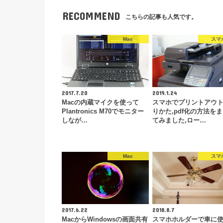
RECOMMEND
こちらの記事も人気です。
Mac
スマ
2017.7.20
2019.1.24
Macの内蔵マイクを使って
スマホでプリントアウ
Plantronics M70でモニター
りかた,pdf化の方法を
しなが…
てみました,ロー…
Mac
スマ
2017.6.22
2018.8.7
MacからWindowsの画面共有
スマホホルダーで車に