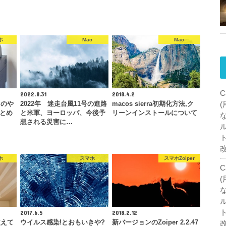
ホ
Mac
Mac
C
2022.8.31
2018.4.2
トのや
2022年 迷走台風11号の進路
macos sierra初期化方法,ク
まとめ
と米軍、ヨーロッパ、今後予
リーンインストールについて
想される災害に…
ホ
スマホ
スマホZoiper
C
2017.6.5
2018.2.12
使えて
ウイルス感染!とおもいきや?
新バージョンのZoiper 2.2.47