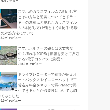
97k件のビュー
スマホのガラスフィルムの剥がし方
とその方法と道具についてとドライ
ヤーの注意点と割れたガラスフィル
ムの剥がし方(1例)とすぐ剥がれる場
合の対処方法について
53.2k件のビュー
スマホホルダーの磁石は大丈夫な
の？壊れる?GPSは影響を受けて反応
する?電子コンパスに影響？
235.3k件のビュー
ドライブレコーダーで前後が使えオ
ートバックスやイエローハットで工
賃込み料金をネットで調べMacで再
生できるかとか必要性についても調
べてみました
79.9k件のビュー