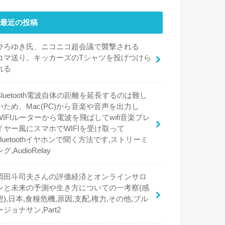
最近の投稿
ひろゆき氏、ニコニコ超会議で襲撃される
コマ送り。キッカーズのTシャツを投げつけら
れる
Bluetooth電波自体の距離を延長するのは難し
いため、Mac(PC)から音楽や音声を出力し
WIFIルーターから電波を飛ばしてwifi音楽プレ
イヤー風にスマホでWIFIを受け取って
bluetoothイヤホンで聞く方法です,ストリーミ
ング,AudioRelay
岡田斗司夫さんの評価経済とオンラインサロ
ンと未来の予測や生き方についての一考察(感
想),日本,食糧危機,原因,支配,権力,その他,ブル
ージョナサン,Part2