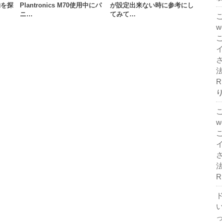
物を探
Plantronics M70使用中にパ
が設定出来ない時に参考にし
ニ…
てみて…
法
R
法
R
ド