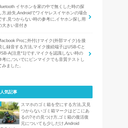
bluetooth イヤホンを家の中で無くした時の探
し方,紛失,Androidでワイヤレスイヤホンの場合
です,見つからない時の参考に,イヤホン探し用
の大きい音付き
Macbook Proに外付けマイク(外部マイク)を接
続し録音する方法,マイク接続端子はUSB-Cと
USB-A(注意*1)です,マイクを認識しない時の
参考に,ついでにピンマイクでも音質テストし
てみました。
人気記事
スマホのゴミ箱を空にする方法,又見
つからないゴミ箱マークはどこにあ
るの?その見つけ方,ゴミ箱の復活復
元についても少しだけ,Android