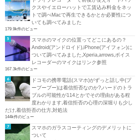
クスやイエローハットで工賃込み料金をネッ
トで調べMacで再生できるかとか必要性につ
いても調べてみました
179.9k件のビュー
スマホのマイクの位置ってどこにあるの？
Android(アンドロイド),iPhone(アイフォン)に
ついて調べてみました,Xperia,arrows,ボイス
レコーダーのマイクはリンク参照
167.3k件のビュー
ドコモの携帯電話(スマホ)がずっと話し中(プ
ープープー)は着信拒否なのか?,ハードのトラ
ブルの可能性が114とかでその理由がある程
度わかります,着信拒否の心理の深堀りも少し
だけ,着信拒否の仕方,対処法
144k件のビュー
スマホのガラスコーティングのデメリットに
ついて