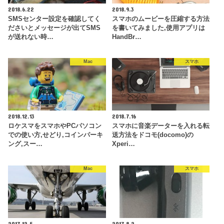
2018.6.22
2018.9.3
SMSセンター設定を確認してく
スマホのムービーを圧縮する方法
ださいとメッセージが出てSMS
を書いてみました,使用アプリは
が送れない時…
HandBr…
Mac
スマホ
2018.12.13
2018.7.16
ロケスマをスマホやPCパソコン
スマホに音楽データーを入れる転
での使い方,せどり,コインパーキ
送方法をドコモ(docomo)の
ング,スー…
Xperi…
Mac
スマホ
2017.12.5
2017.8.2