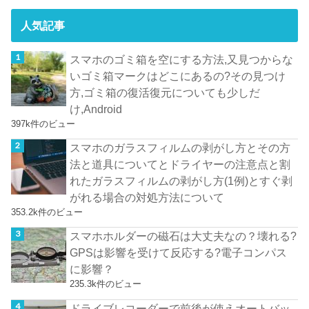
人気記事
スマホのゴミ箱を空にする方法,又見つからな
いゴミ箱マークはどこにあるの?その見つけ
方,ゴミ箱の復活復元についても少しだ
け,Android
397k件のビュー
スマホのガラスフィルムの剥がし方とその方
法と道具についてとドライヤーの注意点と割
れたガラスフィルムの剥がし方(1例)とすぐ剥
がれる場合の対処方法について
353.2k件のビュー
スマホホルダーの磁石は大丈夫なの？壊れる?
GPSは影響を受けて反応する?電子コンパス
に影響？
235.3k件のビュー
ドライブレコーダーで前後が使えオートバッ