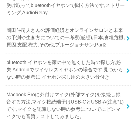
受け取ってbluetoothイヤホンで聞く方法です,ストリー
ミング,AudioRelay
岡田斗司夫さんの評価経済とオンラインサロンと未来
の予測や生き方についての一考察(感想),日本,食糧危機,
原因,支配,権力,その他,ブルージョナサン,Part2
bluetooth イヤホンを家の中で無くした時の探し方,紛
失,Androidでワイヤレスイヤホンの場合です,見つから
ない時の参考に,イヤホン探し用の大きい音付き
Macbook Proに外付けマイク(外部マイク)を接続し録
音する方法,マイク接続端子はUSB-CとUSB-A(注意*1)
です,マイクを認識しない時の参考に,ついでにピンマ
イクでも音質テストしてみました。