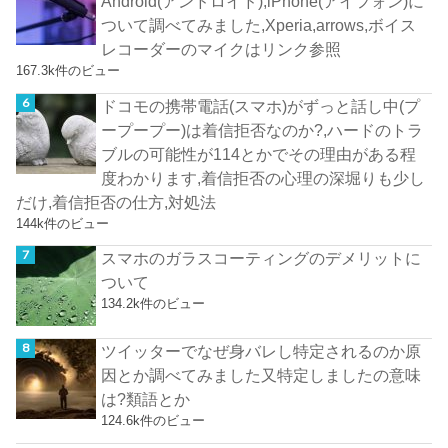
Android(アンドロイド),iPhone(アイフォン)に
ついて調べてみました,Xperia,arrows,ボイス
レコーダーのマイクはリンク参照
167.3k件のビュー
ドコモの携帯電話(スマホ)がずっと話し中(プ
ープープー)は着信拒否なのか?,ハードのトラ
ブルの可能性が114とかでその理由がある程
度わかります,着信拒否の心理の深堀りも少し
だけ,着信拒否の仕方,対処法
144k件のビュー
スマホのガラスコーティングのデメリットに
ついて
134.2k件のビュー
ツイッターでなぜ身バレし特定されるのか原
因とか調べてみました又特定しましたの意味
は?類語とか
124.6k件のビュー