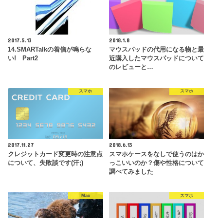
2017.5.13
2018.1.8
14.SMARTalkの着信が鳴らな
マウスパッドの代用になる物と最
い! Part2
近購入したマウスパッドについて
のレビューと…
スマホ
スマホ
2017.11.27
2018.6.13
クレジットカード変更時の注意点
スマホケースをなしで使うのはか
について、失敗談です(汗;)
っこいいのか？傷や性格について
調べてみました
Mac
スマホ