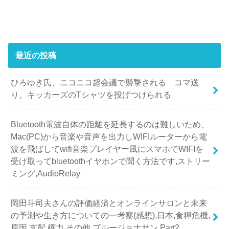
最近の投稿
ひろゆき氏、ニコニコ超会議で襲撃される コマ送
り。キッカーズのTシャツを投げつけられる
Bluetooth電波自体の距離を延長するのは難しいため、
Mac(PC)から音楽や音声を出力しWIFIルーターから電
波を飛ばしてwifi音楽プレイヤー風にスマホでWIFIを
受け取ってbluetoothイヤホンで聞く方法です,ストリー
ミング,AudioRelay
岡田斗司夫さんの評価経済とオンラインサロンと未来
の予測や生き方についての一考察(感想),日本,食糧危機,
原因,支配,権力,その他,ブルージョナサン,Part2