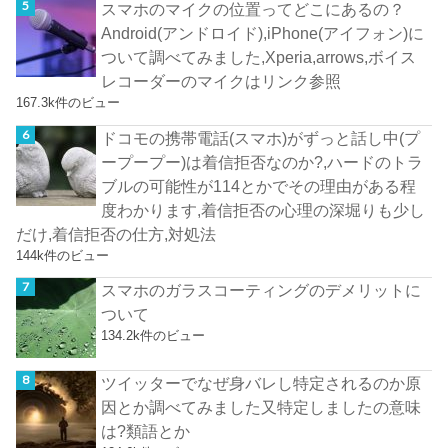
スマホのマイクの位置ってどこにあるの？
Android(アンドロイド),iPhone(アイフォン)に
ついて調べてみました,Xperia,arrows,ボイス
レコーダーのマイクはリンク参照
167.3k件のビュー
ドコモの携帯電話(スマホ)がずっと話し中(プ
ープープー)は着信拒否なのか?,ハードのトラ
ブルの可能性が114とかでその理由がある程
度わかります,着信拒否の心理の深堀りも少し
だけ,着信拒否の仕方,対処法
144k件のビュー
スマホのガラスコーティングのデメリットに
ついて
134.2k件のビュー
ツイッターでなぜ身バレし特定されるのか原
因とか調べてみました又特定しましたの意味
は?類語とか