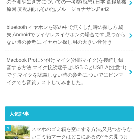
の予測や生き方についての一考察(感想),日本,食糧危機,
原因,支配,権力,その他,ブルージョナサン,Part2
bluetooth イヤホンを家の中で無くした時の探し方,紛
失,Androidでワイヤレスイヤホンの場合です,見つから
ない時の参考に,イヤホン探し用の大きい音付き
Macbook Proに外付けマイク(外部マイク)を接続し録
音する方法,マイク接続端子はUSB-CとUSB-A(注意*1)
です,マイクを認識しない時の参考に,ついでにピンマ
イクでも音質テストしてみました。
人気記事
スマホのゴミ箱を空にする方法,又見つからな
いゴミ箱マークはどこにあるの?その見つけ