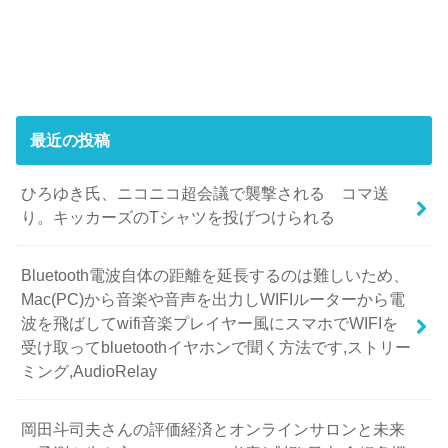
最近の投稿
ひろゆき氏、ニコニコ超会議で襲撃される コマ送
り。キッカーズのTシャツを投げつけられる
Bluetooth電波自体の距離を延長するのは難しいため、
Mac(PC)から音楽や音声を出力しWIFIルーターから電
波を飛ばしてwifi音楽プレイヤー風にスマホでWIFIを
受け取ってbluetoothイヤホンで聞く方法です,ストリー
ミング,AudioRelay
岡田斗司夫さんの評価経済とオンラインサロンと未来