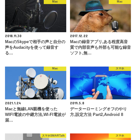
Mac
Mac
2018.11.30
2017.12.22
MacのSkypeで相手の声と自分の
Macの録音アプリ,ある程度高音
声をAudacityを使って録音す
質で内部音声も外部も可能な録音
る…
ソフト,無…
Mac
スマホ
2021.1.24
2019.5.8
Macと無線LAN親機を使った
データーローミングオフのやり
WIFI電波の中継方法,WI-FI電波が
方,設定方法 Part2,Android 8
届…
スマホSMARTalk
スマホ