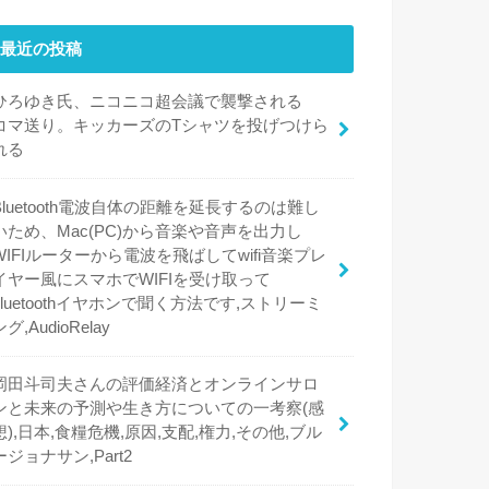
最近の投稿
ひろゆき氏、ニコニコ超会議で襲撃される
コマ送り。キッカーズのTシャツを投げつけら
れる
Bluetooth電波自体の距離を延長するのは難し
いため、Mac(PC)から音楽や音声を出力し
WIFIルーターから電波を飛ばしてwifi音楽プレ
イヤー風にスマホでWIFIを受け取って
bluetoothイヤホンで聞く方法です,ストリーミ
ング,AudioRelay
岡田斗司夫さんの評価経済とオンラインサロ
ンと未来の予測や生き方についての一考察(感
想),日本,食糧危機,原因,支配,権力,その他,ブル
ージョナサン,Part2