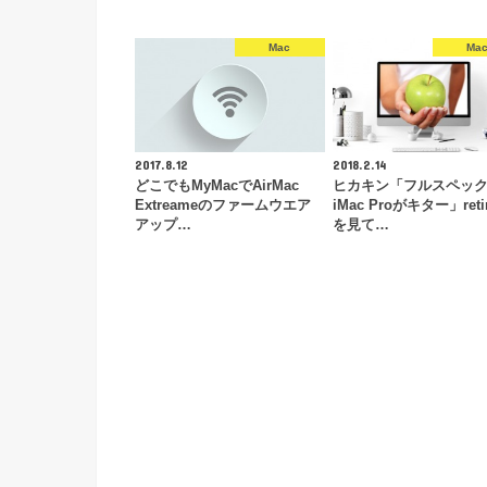
Mac
Ma
2017.8.12
2018.2.14
どこでもMyMacでAirMac
ヒカキン「フルスペッ
Extreameのファームウエア
iMac Proがキター」reti
アップ…
を見て…