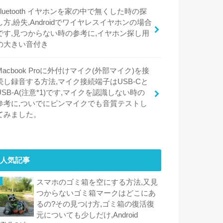
bluetooth イヤホンを家の中で無くした時の探
し方,紛失,Androidでワイヤレスイヤホンの場合
です,見つからない時の参考に,イヤホン探し用
の大きい音付き
Macbook Proに外付けマイク(外部マイク)を接
続し録音する方法,マイク接続端子はUSB-Cと
USB-A(注意*1)です,マイクを認識しない時の
参考に,ついでにピンマイクでも音質テストし
てみました。
人気記事
スマホのゴミ箱を空にする方法,又見
つからないゴミ箱マークはどこにあ
るの?その見つけ方,ゴミ箱の復活復
元についても少しだけ,Android