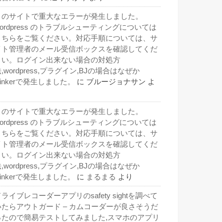
このサイトで重大なエラーが発生しました。
wordpress のトラブルシューティングについては
こちらをご覧ください。対応手順については、サ
イト管理者のメール受信ボックスを確認してくだ
さい。ログイン出来ない場合の対処方
,wordpress,プラグイン,BJの場合はなぜか
inkerで発生しました。
に
ブルージョナサン
よ
り
このサイトで重大なエラーが発生しました。
wordpress のトラブルシューティングについては
こちらをご覧ください。対応手順については、サ
イト管理者のメール受信ボックスを確認してくだ
さい。ログイン出来ない場合の対処方
,wordpress,プラグイン,BJの場合はなぜか
inkerで発生しました。
に
まるまる
より
ライブレコーダーアプリのsafety sightを調べて
いたらアウトガード – カムコーダーが良さそうだ
ったので簡易テストしてみました,スマホのアプリ