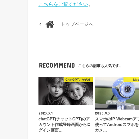
こちらをご覧ください
。
トップページへ
RECOMMEND
こちらの記事も人気です。
ChatGPT、その他
Ma
2023.3.1
2020.9.3
chatGPT(チャットGPT)のア
スマホのIP Webcam
カウント作成登録画面からロ
使ってAndroidスマホを
グイン画面…
カメ…