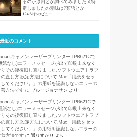
るのか原因とか調べてみました又特
定しましたの意味は?類語とか
124.6k件のビュー
最近のコメント
anon,キャノンレーザープリンター,LPB621Cで
(用紙なし)エラーメッセージが出て印刷出来なく
なりその後復旧し直りました,ソフトウエアトラブ
ルの直し方,設定方法について,Mac「用紙をセッ
トしてください。」の用紙を認識しないエラーの
改善方法です
に
ブルージョナサン
より
anon,キャノンレーザープリンター,LPB621Cで
(用紙なし)エラーメッセージが出て印刷出来なく
なりその後復旧し直りました,ソフトウエアトラブ
ルの直し方,設定方法について,Mac「用紙をセッ
トしてください。」の用紙を認識しないエラーの
改善方法です
に
通りすがり
より