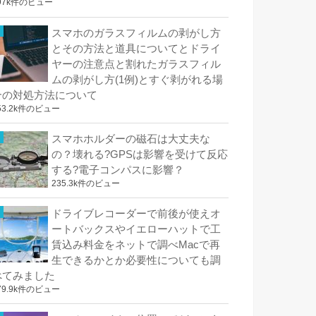
97k件のビュー
スマホのガラスフィルムの剥がし方
とその方法と道具についてとドライ
ヤーの注意点と割れたガラスフィル
ムの剥がし方(1例)とすぐ剥がれる場
合の対処方法について
53.2k件のビュー
スマホホルダーの磁石は大丈夫な
の？壊れる?GPSは影響を受けて反応
する?電子コンパスに影響？
235.3k件のビュー
ドライブレコーダーで前後が使えオ
ートバックスやイエローハットで工
賃込み料金をネットで調べMacで再
生できるかとか必要性についても調
べてみました
79.9k件のビュー