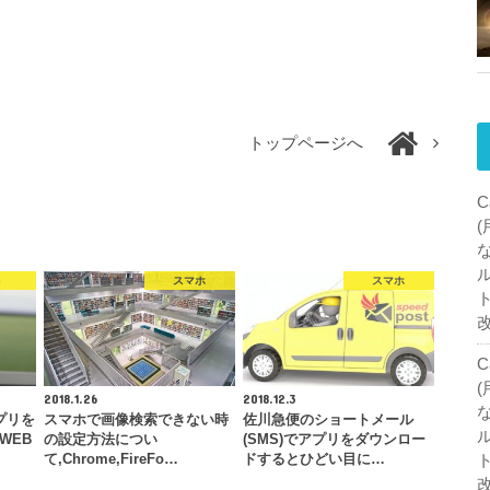
トップページへ
C
c
スマホ
スマホ
C
2018.1.26
2018.12.3
アプリを
スマホで画像検索できない時
佐川急便のショートメール
WEB
の設定方法につい
(SMS)でアプリをダウンロー
て,Chrome,FireFo…
ドするとひどい目に…