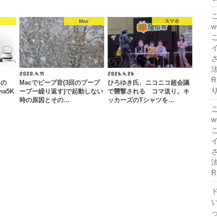
c
Mac
スマホ
法
2020.4.11
2026.4.26
R
クの
Macでビープ音(3回のプープ
ひろゆき氏、ニコニコ超会議
na5K
ープー繰り返す)で起動しない
で襲撃される コマ送り。キ
時の原因とその…
ッカーズのTシャツを…
法
R
ド