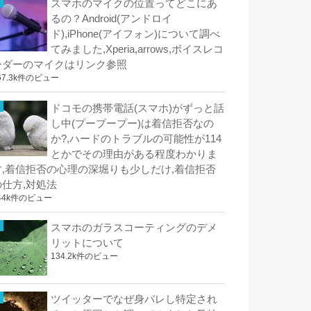
スマホのマイクの位置ってどこにあ
るの？Android(アンドロイ
ド),iPhone(アイフォン)について調べ
てみました,Xperia,arrows,ボイスレコ
ーダーのマイクはリンク参照
67.3k件のビュー
ドコモの携帯電話(スマホ)がずっと話
し中(プープープー)は着信拒否なの
か?,ハードのトラブルの可能性が114
とかでその理由がある程度わかりま
す,着信拒否の心理の深堀りも少しだけ,着信拒否
の仕方,対処法
44k件のビュー
スマホのガラスコーティングのデメ
リットについて
134.2k件のビュー
ツイッターでなぜ身バレし特定され