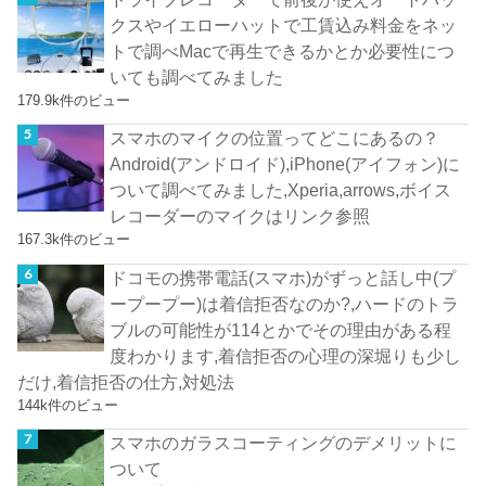
クスやイエローハットで工賃込み料金をネッ
トで調べMacで再生できるかとか必要性につ
いても調べてみました
179.9k件のビュー
スマホのマイクの位置ってどこにあるの？
Android(アンドロイド),iPhone(アイフォン)に
ついて調べてみました,Xperia,arrows,ボイス
レコーダーのマイクはリンク参照
167.3k件のビュー
ドコモの携帯電話(スマホ)がずっと話し中(プ
ープープー)は着信拒否なのか?,ハードのトラ
ブルの可能性が114とかでその理由がある程
度わかります,着信拒否の心理の深堀りも少し
だけ,着信拒否の仕方,対処法
144k件のビュー
スマホのガラスコーティングのデメリットに
ついて