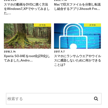
スマホの動画をDVDに焼く方法
Macで巨大ファイルを分割し転送
をWindows7,XPでやってみまし
し結合するアプリJihosoft Fre…
た,…
スマホ
スマホ
2018.3.14
2017.9.7
Xperia SO-04Eをroot化(ZR化)し
スマホにランサムウエアやウイル
てみました,Andro…
スに感染しないために何かできる
ことは?