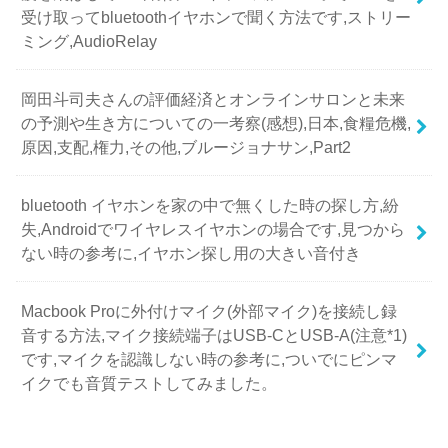
受け取ってbluetoothイヤホンで聞く方法です,ストリー
ミング,AudioRelay
岡田斗司夫さんの評価経済とオンラインサロンと未来
の予測や生き方についての一考察(感想),日本,食糧危機,
原因,支配,権力,その他,ブルージョナサン,Part2
bluetooth イヤホンを家の中で無くした時の探し方,紛
失,Androidでワイヤレスイヤホンの場合です,見つから
ない時の参考に,イヤホン探し用の大きい音付き
Macbook Proに外付けマイク(外部マイク)を接続し録
音する方法,マイク接続端子はUSB-CとUSB-A(注意*1)
です,マイクを認識しない時の参考に,ついでにピンマ
イクでも音質テストしてみました。