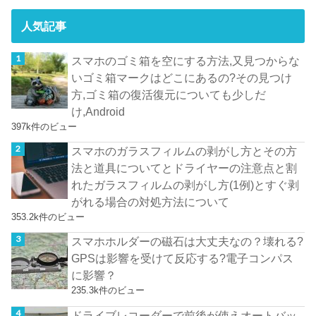
人気記事
スマホのゴミ箱を空にする方法,又見つからな
いゴミ箱マークはどこにあるの?その見つけ
方,ゴミ箱の復活復元についても少しだ
け,Android
397k件のビュー
スマホのガラスフィルムの剥がし方とその方
法と道具についてとドライヤーの注意点と割
れたガラスフィルムの剥がし方(1例)とすぐ剥
がれる場合の対処方法について
353.2k件のビュー
スマホホルダーの磁石は大丈夫なの？壊れる?
GPSは影響を受けて反応する?電子コンパス
に影響？
235.3k件のビュー
ドライブレコーダーで前後が使えオートバッ