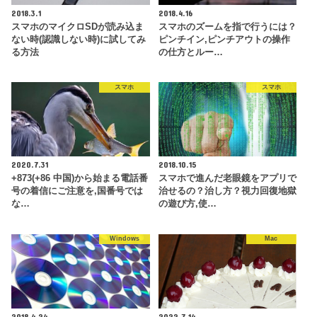
2018.3.1
2018.4.16
スマホのマイクロSDが読み込ま
スマホのズームを指で行うには？
ない時(認識しない時)に試してみ
ピンチイン,ピンチアウトの操作
る方法
の仕方とルー…
スマホ
スマホ
2020.7.31
2018.10.15
+873(+86 中国)から始まる電話番
スマホで進んだ老眼鏡をアプリで
号の着信にご注意を,国番号では
治せるの？治し方？視力回復地獄
な…
の遊び方,使…
Windows
Mac
2018.4.24
2022.7.14