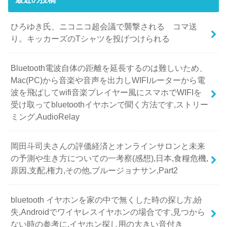
ひろゆき氏、ニコニコ超会議で襲撃される コマ送
り。キッカーズのTシャツを投げつけられる
Bluetooth電波自体の距離を延長するのは難しいため、
Mac(PC)から音楽や音声を出力しWIFIルーターから電
波を飛ばしてwifi音楽プレイヤー風にスマホでWIFIを
受け取ってbluetoothイヤホンで聞く方法です,ストリー
ミング,AudioRelay
岡田斗司夫さんの評価経済とオンラインサロンと未来
の予測や生き方についての一考察(感想),日本,食糧危機,
原因,支配,権力,その他,ブルージョナサン,Part2
bluetooth イヤホンを家の中で無くした時の探し方,紛
失,Androidでワイヤレスイヤホンの場合です,見つから
ない時の参考に,イヤホン探し用の大きい音付き