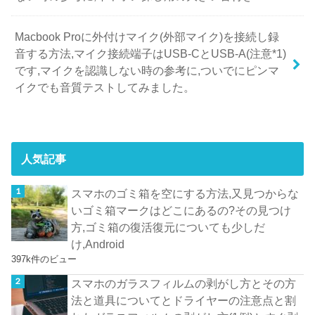
Macbook Proに外付けマイク(外部マイク)を接続し録
音する方法,マイク接続端子はUSB-CとUSB-A(注意*1)
です,マイクを認識しない時の参考に,ついでにピンマ
イクでも音質テストしてみました。
人気記事
スマホのゴミ箱を空にする方法,又見つからな
いゴミ箱マークはどこにあるの?その見つけ
方,ゴミ箱の復活復元についても少しだ
け,Android
397k件のビュー
スマホのガラスフィルムの剥がし方とその方
法と道具についてとドライヤーの注意点と割