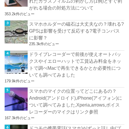
れたガラスフィルムの剥がし方(1例)とすぐ剥
がれる場合の対処方法について
353.2k件のビュー
スマホホルダーの磁石は大丈夫なの？壊れる?
GPSは影響を受けて反応する?電子コンパス
に影響？
235.3k件のビュー
ドライブレコーダーで前後が使えオートバッ
クスやイエローハットで工賃込み料金をネッ
トで調べMacで再生できるかとか必要性につ
いても調べてみました
179.9k件のビュー
スマホのマイクの位置ってどこにあるの？
Android(アンドロイド),iPhone(アイフォン)に
ついて調べてみました,Xperia,arrows,ボイス
レコーダーのマイクはリンク参照
167.3k件のビュー
ドコモの携帯電話(スマホ)がずっと話し中(プ