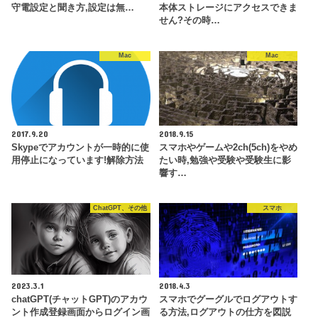
守電設定と聞き方,設定は無…
本体ストレージにアクセスできま
せん?その時…
Mac
Mac
2017.9.20
2018.9.15
Skypeでアカウントが一時的に使
スマホやゲームや2ch(5ch)をやめ
用停止になっています!解除方法
たい時,勉強や受験や受験生に影
響す…
ChatGPT、その他
スマホ
2023.3.1
2018.4.3
chatGPT(チャットGPT)のアカウ
スマホでグーグルでログアウトす
ント作成登録画面からログイン画
る方法,ログアウトの仕方を図説