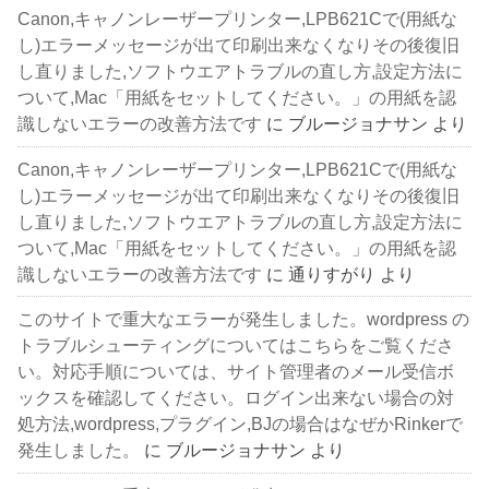
Canon,キャノンレーザープリンター,LPB621Cで(用紙な
し)エラーメッセージが出て印刷出来なくなりその後復旧
し直りました,ソフトウエアトラブルの直し方,設定方法に
ついて,Mac「用紙をセットしてください。」の用紙を認
識しないエラーの改善方法です
に
ブルージョナサン
より
Canon,キャノンレーザープリンター,LPB621Cで(用紙な
し)エラーメッセージが出て印刷出来なくなりその後復旧
し直りました,ソフトウエアトラブルの直し方,設定方法に
ついて,Mac「用紙をセットしてください。」の用紙を認
識しないエラーの改善方法です
に
通りすがり
より
このサイトで重大なエラーが発生しました。wordpress の
トラブルシューティングについてはこちらをご覧くださ
い。対応手順については、サイト管理者のメール受信ボ
ックスを確認してください。ログイン出来ない場合の対
処方法,wordpress,プラグイン,BJの場合はなぜかRinkerで
発生しました。
に
ブルージョナサン
より