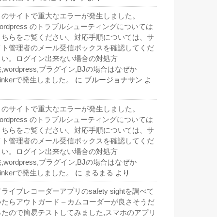
このサイトで重大なエラーが発生しました。
wordpress のトラブルシューティングについては
こちらをご覧ください。対応手順については、サ
イト管理者のメール受信ボックスを確認してくだ
さい。ログイン出来ない場合の対処方
,wordpress,プラグイン,BJの場合はなぜか
inkerで発生しました。
に
ブルージョナサン
よ
り
このサイトで重大なエラーが発生しました。
wordpress のトラブルシューティングについては
こちらをご覧ください。対応手順については、サ
イト管理者のメール受信ボックスを確認してくだ
さい。ログイン出来ない場合の対処方
,wordpress,プラグイン,BJの場合はなぜか
inkerで発生しました。
に
まるまる
より
ライブレコーダーアプリのsafety sightを調べて
いたらアウトガード – カムコーダーが良さそうだ
ったので簡易テストしてみました,スマホのアプリ