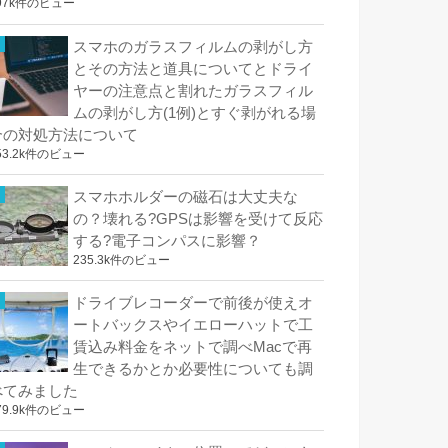
97k件のビュー
スマホのガラスフィルムの剥がし方
とその方法と道具についてとドライ
ヤーの注意点と割れたガラスフィル
ムの剥がし方(1例)とすぐ剥がれる場
合の対処方法について
53.2k件のビュー
スマホホルダーの磁石は大丈夫な
の？壊れる?GPSは影響を受けて反応
する?電子コンパスに影響？
235.3k件のビュー
ドライブレコーダーで前後が使えオ
ートバックスやイエローハットで工
賃込み料金をネットで調べMacで再
生できるかとか必要性についても調
べてみました
79.9k件のビュー