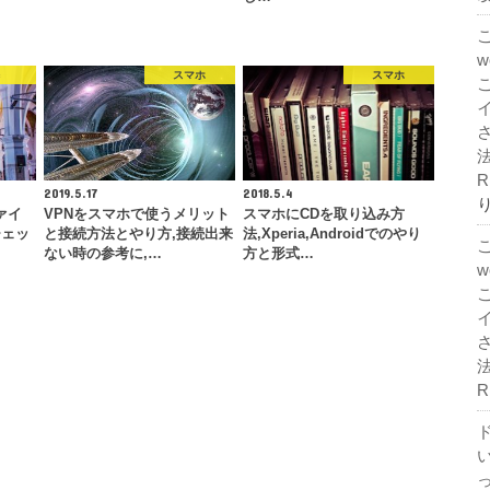
c
スマホ
スマホ
法
R
2019.5.17
2018.5.4
ァイ
VPNをスマホで使うメリット
スマホにCDを取り込み方
チェッ
と接続方法とやり方,接続出来
法,Xperia,Androidでのやり
ない時の参考に,…
方と形式…
法
R
ド