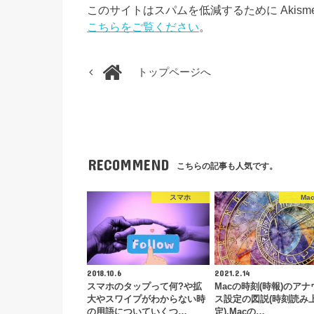
このサイトはスパムを低減するために Akism
こちらをご覧ください
。
トップページへ
RECOMMEND
こちらの記事も人気です。
スマホ
Ma
2018.10.6
2021.2.14
スマホのタップって何?や拡
Macの時刻(時報)のアナ
大やスワイプがわからない時
ス設定の図説(時刻読み
の用語についていくつ…
定),Macの…