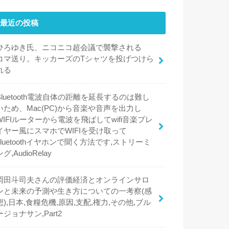
最近の投稿
ひろゆき氏、ニコニコ超会議で襲撃される
コマ送り。キッカーズのTシャツを投げつけら
れる
Bluetooth電波自体の距離を延長するのは難し
いため、Mac(PC)から音楽や音声を出力し
WIFIルーターから電波を飛ばしてwifi音楽プレ
イヤー風にスマホでWIFIを受け取って
bluetoothイヤホンで聞く方法です,ストリーミ
ング,AudioRelay
岡田斗司夫さんの評価経済とオンラインサロ
ンと未来の予測や生き方についての一考察(感
想),日本,食糧危機,原因,支配,権力,その他,ブル
ージョナサン,Part2