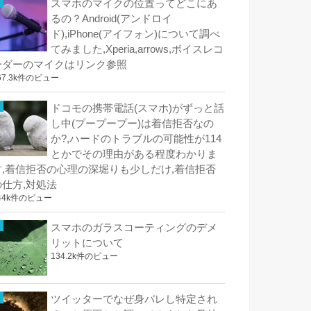
スマホのマイクの位置ってどこにあ
るの？Android(アンドロイ
ド),iPhone(アイフォン)について調べ
てみました,Xperia,arrows,ボイスレコ
ーダーのマイクはリンク参照
67.3k件のビュー
ドコモの携帯電話(スマホ)がずっと話
し中(プープープー)は着信拒否なの
か?,ハードのトラブルの可能性が114
とかでその理由がある程度わかりま
す,着信拒否の心理の深堀りも少しだけ,着信拒否
の仕方,対処法
44k件のビュー
スマホのガラスコーティングのデメ
リットについて
134.2k件のビュー
ツイッターでなぜ身バレし特定され