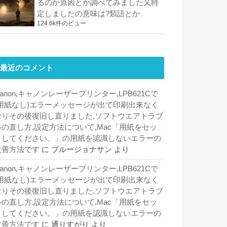
るのか原因とか調べてみました又特
定しましたの意味は?類語とか
124.6k件のビュー
最近のコメント
anon,キャノンレーザープリンター,LPB621Cで
(用紙なし)エラーメッセージが出て印刷出来なく
なりその後復旧し直りました,ソフトウエアトラブ
ルの直し方,設定方法について,Mac「用紙をセッ
トしてください。」の用紙を認識しないエラーの
改善方法です
に
ブルージョナサン
より
anon,キャノンレーザープリンター,LPB621Cで
(用紙なし)エラーメッセージが出て印刷出来なく
なりその後復旧し直りました,ソフトウエアトラブ
ルの直し方,設定方法について,Mac「用紙をセッ
トしてください。」の用紙を認識しないエラーの
改善方法です
に
通りすがり
より