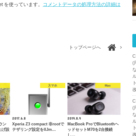
et を使っています。
コメントデータの処理方法の詳細は
トップページへ
C
c
スマホ
Mac
C
2017.6.8
2019.8.9
ウン
Xperia Z3 compact 非rootで
MacBook ProでBluetoothヘ
上げ設
テザリング設定をIIJm…
ッドセットM70を2台接続
し…