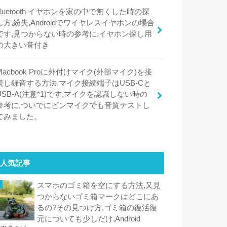
bluetooth イヤホンを家の中で無くした時の探
し方,紛失,Androidでワイヤレスイヤホンの場合
です,見つからない時の参考に,イヤホン探し用
の大きい音付き
Macbook Proに外付けマイク(外部マイク)を接
続し録音する方法,マイク接続端子はUSB-Cと
USB-A(注意*1)です,マイクを認識しない時の
参考に,ついでにピンマイクでも音質テストし
てみました。
人気記事
スマホのゴミ箱を空にする方法,又見
つからないゴミ箱マークはどこにあ
るの?その見つけ方,ゴミ箱の復活復
元についても少しだけ,Android