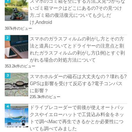
スマホのゴミ箱を空にする方法,又見つからな
いゴミ箱マークはどこにあるの?その見つけ
方,ゴミ箱の復活復元についても少しだ
け,Android
397k件のビュー
スマホのガラスフィルムの剥がし方とその方
法と道具についてとドライヤーの注意点と割
れたガラスフィルムの剥がし方(1例)とすぐ剥
がれる場合の対処方法について
353.2k件のビュー
スマホホルダーの磁石は大丈夫なの？壊れる?
GPSは影響を受けて反応する?電子コンパス
に影響？
235.3k件のビュー
ドライブレコーダーで前後が使えオートバッ
クスやイエローハットで工賃込み料金をネッ
トで調べMacで再生できるかとか必要性につ
いても調べてみました