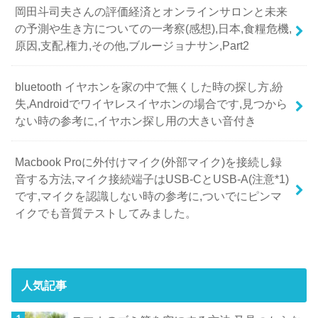
岡田斗司夫さんの評価経済とオンラインサロンと未来
の予測や生き方についての一考察(感想),日本,食糧危機,
原因,支配,権力,その他,ブルージョナサン,Part2
bluetooth イヤホンを家の中で無くした時の探し方,紛
失,Androidでワイヤレスイヤホンの場合です,見つから
ない時の参考に,イヤホン探し用の大きい音付き
Macbook Proに外付けマイク(外部マイク)を接続し録
音する方法,マイク接続端子はUSB-CとUSB-A(注意*1)
です,マイクを認識しない時の参考に,ついでにピンマ
イクでも音質テストしてみました。
人気記事