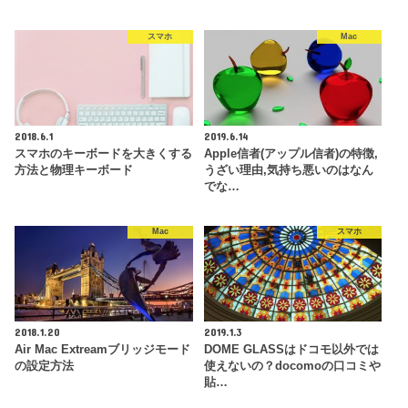
スマホ
Mac
2018.6.1
2019.6.14
スマホのキーボードを大きくする
Apple信者(アップル信者)の特徴,
方法と物理キーボード
うざい理由,気持ち悪いのはなん
でな…
Mac
スマホ
2018.1.20
2019.1.3
Air Mac Extreamブリッジモード
DOME GLASSはドコモ以外では
の設定方法
使えないの？docomoの口コミや
貼…