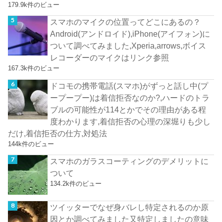
179.9k件のビュー
スマホのマイクの位置ってどこにあるの？
Android(アンドロイド),iPhone(アイフォン)に
ついて調べてみました,Xperia,arrows,ボイス
レコーダーのマイクはリンク参照
167.3k件のビュー
ドコモの携帯電話(スマホ)がずっと話し中(プ
ープープー)は着信拒否なのか?,ハードのトラ
ブルの可能性が114とかでその理由がある程
度わかります,着信拒否の心理の深堀りも少し
だけ,着信拒否の仕方,対処法
144k件のビュー
スマホのガラスコーティングのデメリットに
ついて
134.2k件のビュー
ツイッターでなぜ身バレし特定されるのか原
因とか調べてみました又特定しましたの意味