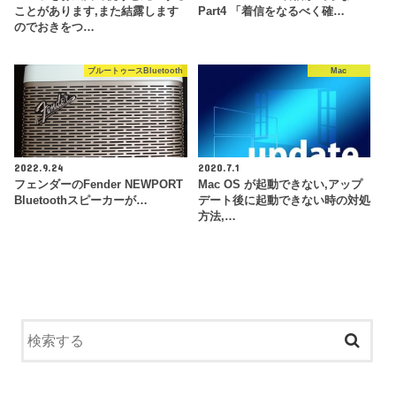
ことがあります,また結露します
Part4 「着信をなるべく確…
のでおきをつ…
ブルートゥースBluetooth
Mac
2022.9.24
2020.7.1
フェンダーのFender NEWPORT
Mac OS が起動できない,アップ
Bluetoothスピーカーが…
デート後に起動できない時の対処
方法,…