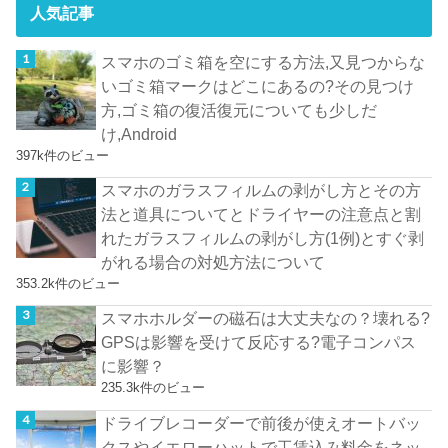
人気記事
スマホのゴミ箱を空にする方法,又見つからな
いゴミ箱マークはどこにあるの?その見つけ
方,ゴミ箱の復活復元についても少しだ
け,Android
397k件のビュー
スマホのガラスフィルムの剥がし方とその方
法と道具についてとドライヤーの注意点と割
れたガラスフィルムの剥がし方(1例)とすぐ剥
がれる場合の対処方法について
353.2k件のビュー
スマホホルダーの磁石は大丈夫なの？壊れる?
GPSは影響を受けて反応する?電子コンパス
に影響？
235.3k件のビュー
ドライブレコーダーで前後が使えオートバッ
クスやイエローハットで工賃込み料金をネッ