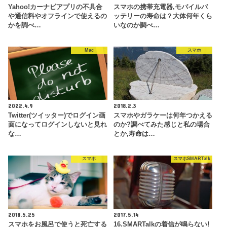
Yahoo!カーナビアプリの不具合
スマホの携帯充電器,モバイルバ
や通信料やオフラインで使えるの
ッテリーの寿命は？大体何年くら
かを調べ…
いなのか調べ…
Mac
スマホ
2022.4.9
2018.2.3
Twitter(ツイッター)でログイン画
スマホやガラケーは何年つかえる
面になってログインしないと見れ
のか?調べてみた感じと私の場合
な…
とか,寿命は…
スマホ
スマホSMARTalk
2018.5.25
2017.5.14
スマホをお風呂で使うと死亡する
16.SMARTalkの着信が鳴らない!